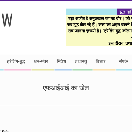
झूठ नही
बड़ा अजीब है अमृतकाल का यह दौर। जो भी 
सब झूठ बोल रहे हैं। सत्ता का अमृत चखने के
सच जानना ज़रूरी है। ‘ट्रेडिंग बुद्ध’ कॉल
इस दौरान ‘तथास
ट्रेडिंग-बुद्ध
धन-मंत्र
निवेश
तथास्तु
विचार
संपर्क
एफआईआई का खेल