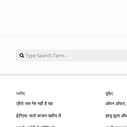
जानिए
बूझिए
ज़ीरो-सम गेम नहीं है यह
ओपन ऑफर, बा
ईटीएफ: चलो बाजार खरीद लें
इश्यू मूल्य और