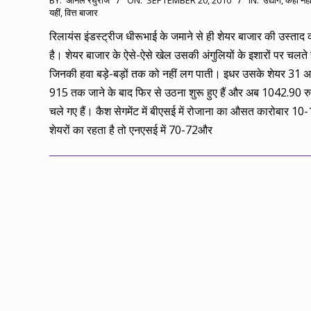
BY:
अनिल रघुराज
ON:
SEPTEMBER 20, 2010
IN:
उद्योग
,
कहीं नही
यहीं
,
वित्त बाजार
09-
20
रिलायंस इंडस्ट्रीज धीरूभाई के जमाने से ही शेयर बाजार की उस्ताद 
है। शेयर बाजार के ऐसे-ऐसे खेल उसकी अंगुलियों के इशारों पर चलते ह
जिनकी हवा बड़े-बड़ों तक को नहीं लग पाती। इधर उसके शेयर 31 
915 तक जाने के बाद फिर से उठना शुरू हुए हैं और अब 1042.90 
चले गए हैं। कैश सेगमेंट में बीएसई में रोजाना का औसत कारोबार 1
शेयरों का रहता है तो एनएसई में 70-72और