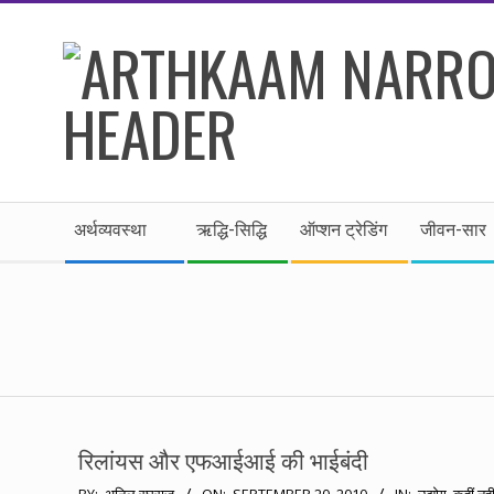
Skip
to
content
।।
Secondary
अर्थकाम।।
अर्थव्यवस्था
ऋद्धि-सिद्धि
ऑप्शन ट्रेडिंग
जीवन-सार
Navigation
Menu
BE
FINANCIALLY
CLEVER!
रिलांयस और एफआईआई की भाईबंदी
2010-