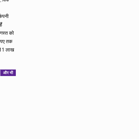
ं, सिर्फ
कंपनी
ैं
अगस्त को
रुपए तक
0-11 लाख
और भी