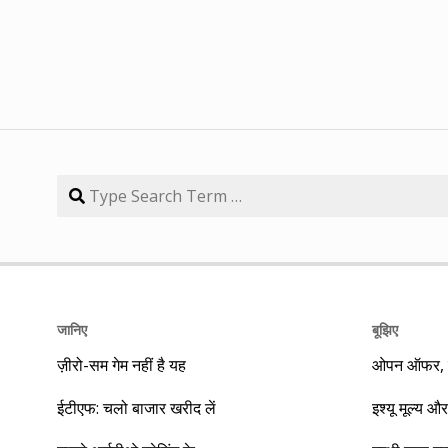
जानिए
बूझिए
ज़ीरो-सम गेम नहीं है यह
ओपन ऑफर, बा
ईटीएफ: चलो बाजार खरीद लें
इश्यू मूल्य और