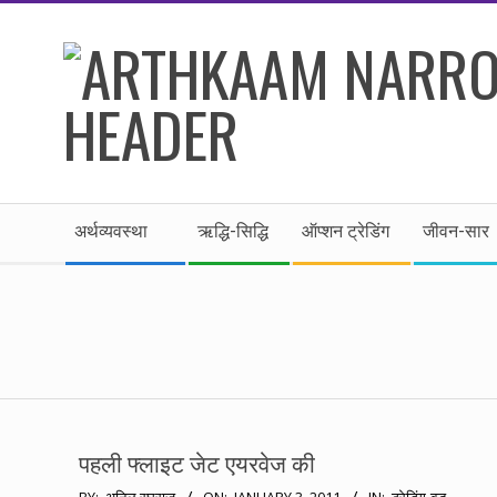
Skip
to
content
।।
Secondary
अर्थकाम।।
अर्थव्यवस्था
ऋद्धि-सिद्धि
ऑप्शन ट्रेडिंग
जीवन-सार
Navigation
Menu
BE
FINANCIALLY
CLEVER!
पहली फ्लाइट जेट एयरवेज की
2011-