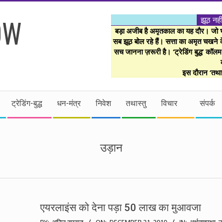
झूठ नही
बड़ा अजीब है अमृतकाल का यह दौर। जो भी 
सब झूठ बोल रहे हैं। सत्ता का अमृत चखने के
सच जानना ज़रूरी है। ‘ट्रेडिंग बुद्ध’ कॉल
इस दौरान ‘तथास
ट्रेडिंग-बुद्ध
धन-मंत्र
निवेश
तथास्तु
विचार
संपर्क
उड़ान
एयरलाइंस को देना पड़ा 50 लाख का मुआवजा
2010-