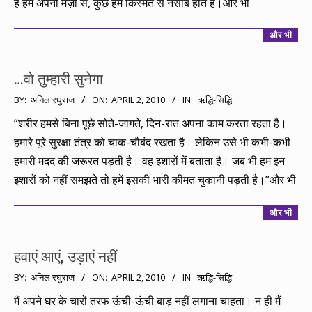
हैं हम अपनी मर्ज़ी से, कुछ हमें किस्मत से नसीब होते हैं।और भी
और भी
…वो तुम्हारी सुनेगा
2010-
BY:
अनिल रघुराज
ON:
APRIL 2, 2010
IN:
ऋद्धि-सिद्धि
04-
“शरीर हमसे बिना पूछे सोते-जागते, दिन-रात अपना काम करता रहता है।
02
हमारे पूरे सुरक्षा तंत्र को चाक-चौबंद रखता है। लेकिन उसे भी कभी-कभी
हमारी मदद की जरूरत पड़ती है। वह इशारों में बताता है। जब भी हम इन
इशारों को नहीं समझते तो हमें इसकी भारी कीमत चुकानी पड़ती है।”और भी
और भी
हवाएं आएं, उड़ाएं नहीं
2010-
BY:
अनिल रघुराज
ON:
APRIL 2, 2010
IN:
ऋद्धि-सिद्धि
04-
मैं अपने घर के चारों तरफ ऊंची-ऊंची बाड़ नहीं लगाना चाहता। न ही मैं