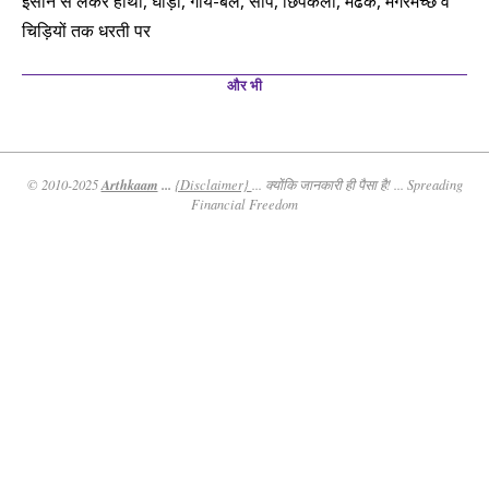
इंसान से लेकर हाथी, घोड़ा, गाय-बैल, सांप, छिपकली, मेढक, मगरमच्छ व
चिड़ियों तक धरती पर
और भी
Arthkaam
...
© 2010-2025
{Disclaimer}
... क्योंकि जानकारी ही पैसा है! ... Spreading
Financial Freedom