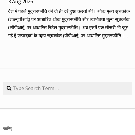
3 Aug 2026
कंपनियां। आप नीचे की सारिणी से देख सकते हैं कि पांच में चार ने अपना
देश में पहले मुद्रास्फीति की दो ही दरें हुआ करती थीं। थोक मूल्य सूचकांक
(तीन से पांच साल का) लक्ष्य साल भर में ही पूरा कर लिया है, जबकि एक
(डब्ल्यूपीआई) पर आधारित थोक मुद्रास्फीति और उपभोक्ता मूल्य सूचकांक
कंपनी 84.57 प्रतिशत रिटर्न के साथ लक्ष्य से ज़रा-सा पीछे है। तारीख
(सीपीआई) पर आधारित रिटेल मुद्रास्फीति। अब इसमें एक तीसरी भी जुड़
कंपनी तब का भाव समय लक्ष्य 30/09/14 का भाव रिटर्न (%) 01/09/13
गई है उत्पादकों के मूल्य सूचकांक (पीपीआई) पर आधारित मुद्रास्फीति।
डॉ. रेड्डीज़ लैब 2292.90 3 साल 2815 3229.60 40.85 08/09/13
लेकिन ये सभी बैंकिंग, कॉरपोरेट क्षेत्र और वित्तीय तंत्र के लिए मायने रखती
एचडीएफसी बैंक 616.20 3 साल 850 872.65 41.62 15/09/13
हैं, जबकि देश के आमजन के लिए इनका कोई खास मतलब नहीं। उसके लिए
अतुल ऑटो 173.65 5 साल 260 367.90 111.86 22/09/13 कमिन्स
तो सालों-साल से ‘महंगाई डायन खाये जात है’ की स्थिति बनी हुई है।
इंडिया 409.25 3 साल 474 671.05 63.97 29/09/13 नवनीत
मुद्रास्फीति जितनी बढ़ती है, उससे ज्यादा कमाई बढ़ जाए तो किसी को
एजुकेशन 53.15 3 साल 110 98.10 84.57 यहां यह भी गौर करने की
महंगाई से फर्क नहीं पड़ता। लेकिन जब कमाई ठहरी या घट रही हो तब
बात है कि हम आमतौर पर हर महीने लार्जकैप, मिडकैप और स्मॉल कैप का
मुद्रास्फीति का 4% बढ़ना भी घर-गृहस्थी की कमर तोड़ देता है। सरकार
Search
संतुलन बनाकर चलते हैं। यह भी बताते हैं कि कहां पर एंट्री करें और आपके
कहती है कि उसने तो पिछले बारह सालों में मुद्रास्फीति को काबू में कर रखा
पास कुल एक लाख रुपए हों तो उस हफ्ते की कंपनी में कितना लगाना चाहिए,
है। रिजर्व बैंक ने अगस्त 2016 से फ्लेक्सिबल इनफ्लेशन टार्गेटिंग
उसके कितने शेयर खरीदने चाहिए। मसलन, सितंबर 2013 में हमने तीन
(एफआईटी) फ्रेमवर्क के तहत रिटेल मुद्रास्फीति के लिए 4% को बीच में
लार्जकैप, एक मिडकैप और एक स्मॉल कैप कंपनी आपके निवेश के लिए पेश
रखकर 2% ऊपर-नीचे यानी 2% से 6% की जो रेंज घोषित की है, वो अभी
की थी। इसमें से लार्ज कैप कंपनियों में डॉ. रेड्डीज़ लैब का शेयर लक्ष्य
तक टूटी नहीं है। यह फ्रेमवर्क हर पांच साल पर बढ़ाया जाता है। अभी इसे
हासिल कर चुका है और यही नहीं, 24 सितंबर 2014 को 3356.60 रुपए
जानिए
31 मार्च 2031 तक बढ़ा दिया गया है। जून में रिटेल मुद्रास्फीति की दर