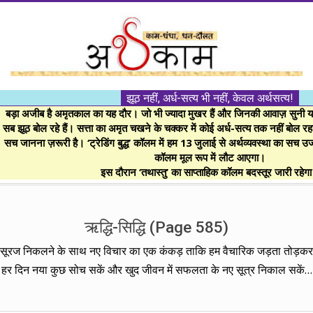
Skip
to
content
।।
झूठ नहीं, अर्ध-सत्य भी नहीं, केवल अर्थसत्य!
अर्थकाम।।
बड़ा अजीब है अमृतकाल का यह दौर। जो भी ज्यादा मुखर हैं और जिनकी आवाज़ सुनी या 
सब झूठ बोल रहे हैं। सत्ता का अमृत चखने के चक्कर में कोई अर्ध-सत्य तक नहीं बोल रहा। 
सच जानना ज़रूरी है। ‘ट्रेडिंग बुद्ध’ कॉलम में हम 13 जुलाई से अर्थव्यवस्था का सच उ
BE
कॉलम मूल रूप में लौट आएगा।
इस दौरान ‘तथास्तु’ का साप्ताहिक कॉलम बदस्तूर जारी रहेग
FINANCIALLY
Secondary
Navigation
ऋद्धि-सिद्धि
(Page 585)
CLEVER!
Menu
सूरज निकलने के साथ नए विचार का एक कंकड़ ताकि हम वैचारिक जड़ता तोड़कर
हर दिन नया कुछ सोच सकें और खुद जीवन में सफलता के नए सूत्र निकाल सकें…