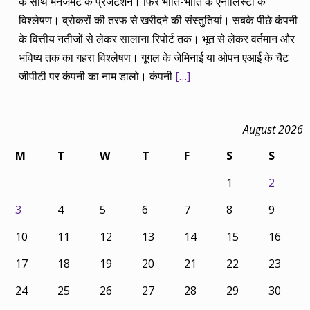
के साथ मैनेजमेंट के प्रजेंटेशन। फिर भांति-भांति के एनालिस्टों के
विश्लेषण। ब्रोकरों की तरफ से खरीदने की संस्तुतियां। सबके पीछे कंपनी
के वित्तीय नतीजों से लेकर सालाना रिपोर्ट तक। भूत से लेकर वर्तमान और
भविष्य तक का गहरा विश्लेषण। गूगल के जेमिनाई या ओपन एआई के चैट
जीपीटी पर कंपनी का नाम डालो। कंपनी
[…]
August 2026
M
T
W
T
F
S
S
1
2
3
4
5
6
7
8
9
10
11
12
13
14
15
16
17
18
19
20
21
22
23
24
25
26
27
28
29
30