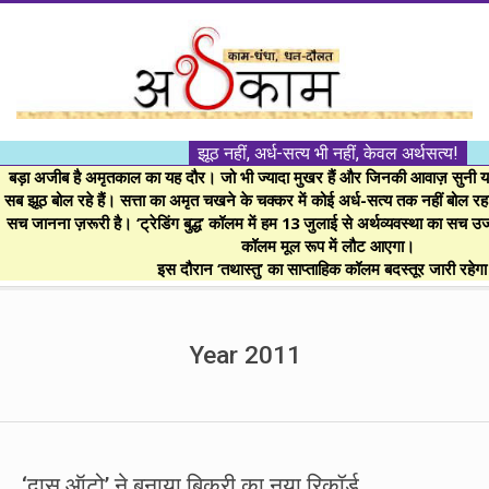
Skip
to
content
।।
झूठ नहीं, अर्ध-सत्य भी नहीं, केवल अर्थसत्य!
अर्थकाम।।
बड़ा अजीब है अमृतकाल का यह दौर। जो भी ज्यादा मुखर हैं और जिनकी आवाज़ सुनी या 
सब झूठ बोल रहे हैं। सत्ता का अमृत चखने के चक्कर में कोई अर्ध-सत्य तक नहीं बोल रहा। 
सच जानना ज़रूरी है। ‘ट्रेडिंग बुद्ध’ कॉलम में हम 13 जुलाई से अर्थव्यवस्था का सच उ
BE
कॉलम मूल रूप में लौट आएगा।
इस दौरान ‘तथास्तु’ का साप्ताहिक कॉलम बदस्तूर जारी रहेग
FINANCIALLY
Secondary
Navigation
Year 2011
CLEVER!
Menu
‘दास ऑटो’ ने बनाया बिक्री का नया रिकॉर्ड