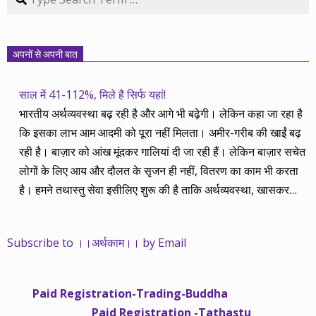
अपनों से अपनी बात
साल में 41-112%, मिले है सिर्फ यहां!
भारतीय अर्थव्यवस्था बढ़ रही है और आगे भी बढ़ेगी। लेकिन कहा जा रहा है
कि इसका लाभ आम आदमी को पूरा नहीं मिलता। अमीर-गरीब की खाईं बढ़
रही है। बाज़ार को आंख मूंदकर गालियां दी जा रही हैं। लेकिन बाज़ार सचेत
लोगों के लिए आय और दौलत के सृजन ही नहीं, वितरण का काम भी करता
है। हमने तथास्तु सेवा इसीलिए शुरू की है ताकि अर्थव्यवस्था, खासकर
कंपनियों के बढ़ने का लाभ निपट गरीबी से ऊपर रहनेवाले लोगों तक पहुंचाया
जा सके। वे जिन्हें बैंक बहुत हुआ तो 9 प्रतिशत देता है, जबकि वास्तविक
Subscribe to ।।अर्थकाम।। by Email
महंगाई की दर 10 प्रतिशत से ऊपर रहती है। वे भागकर जाते हैं सोने और
रीयल एस्टेट में चले जाते हैं तो उनकी बचत लॉक हो जाती है। देश के काम
नहीं आती। खुद उनके कितने काम आएगी, यह भी पक्का नहीं। जो पिछले
Paid Registration-Trading-Buddha
साढ़े चार सालों से अर्थकाम से जुड़े हैं, वे हमारी ईमानदारी और सत्यनिष्ठा से
Paid Registration -Tathastu