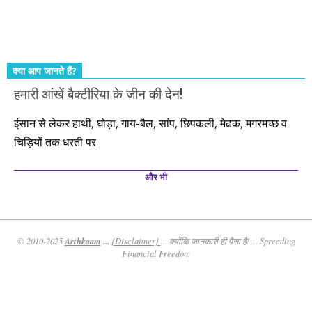
तो आपको ही करना पड़ेगा। इसलिए…. सोचिए। समझिए। फैसला
कीजिए। तथास्तु!!!
क्या आप जानते हैं?
हमारी आंखें बैक्टीरिया के जीन की देन!
इंसान से लेकर हाथी, घोड़ा, गाय-बैल, सांप, छिपकली, मेढक, मगरमच्छ व
चिड़ियों तक धरती पर
और भी
Arthkaam
...
© 2010-2025
{Disclaimer}
... क्योंकि जानकारी ही पैसा है! ... Spreading
Financial Freedom