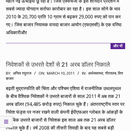
महीने नई ऊंचाइयां छू रहा है। जिंस एक्सचेंजों के इस शानदार प्रदर्शन में
सबसे ज्यादा योगदान सर्राफा कारोबार का रहा है। इस साल सोने के भाव
2010 के 20,700 प्रति 10 ग्राम से बढ़कर 29,000 रुपए को पार कर
गए। जिंस बाजार नियामक वायदा बाजार आयोग (एफएमसी) के एक वरिष्ठ
अधिकारीऔर
और भी
निवेशकों से उभरते देशों से 21 अरब डॉलर निकाले
2011-
BY:
अनिल रघुराज
ON:
MARCH 10, 2011
IN:
अर्थव्यवस्था
,
गौरतलब
,
वित्त
बाजार
03-
10
बढ़ती मुद्रास्फीति की चिंता और पश्चिम एशिया में राजनीतिक उथलपुथल
के बीच वैश्विक निवेशकों ने उभरते बाजारों से साल 2011 में अब तक 21
अरब डॉलर (94,485 करोड़ रुपए) निकाल चुके हैं। अंतरराष्ट्रीय स्तर पर
निवेश फंड्स पर नजर रखने वाली कंपनी ईपीएफआर ग्लोबल के आंकड़ों के
मुताबिक उभरते बाजारों से निवेशक इस साल अब तक 21 अरब डॉलर
निकाल चुके हैं। वर्ष 2008 की तीसरी तिमाही के बाद यह सबसे बड़ी