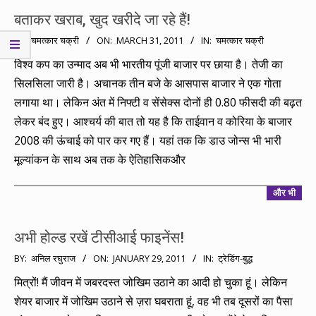
बताकर खराब, खुद खरीदे जा रहे हैं!
2011-
BY:
चमत्कार चक्री
ON:
MARCH 31, 2011
IN:
चमत्कार चक्री
03-
विश्व कप का उन्माद अब भी भारतीय पूंजी बाजार पर छाया है। तेजी का
31
सिलसिला जारी है। अचानक तीन बजे के आसपास बाजार ने एक गोता
लगाया था। लेकिन अंत में निफ्टी व सेंसेक्स दोनों ही 0.80 फीसदी की बढ़त
लेकर बंद हुए। आश्चर्य की बात तो यह है कि ताईवान व कोरिया के बाजार
2008 की ऊंचाई को पार कर गए हैं। यहां तक कि डाउ जोन्स भी भारी
मूल्यांकन के साथ अब तक के ऐतिहासिकऔर
और भी
अभी होल्ड रखें टीसीआई फाइनेंस!
2011-
BY:
अनिल रघुराज
ON:
JANUARY 29, 2011
IN:
ट्रेडिंग-बुद्ध
01-
मित्रों! मैं जीवन में जबरदस्त जोखिम उठाने का आदी हो चुका हूं। लेकिन
29
शेयर बाजार में जोखिम उठाने से ज़रा घबराता हूं, वह भी तब दूसरों का पैसा