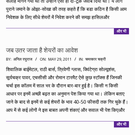
सलाह मांगने गया था तो उन्होंने ऐसा ही दो-टूक जवाब दिया था। ये लोग
पुराने जमाने के ओझा-सोखा की तरह कहते हैं कि बडा कठिन है किसी आम
निवेशक के लिए सीधे शेयरों में निवेश करने की समझ हासिलऔर
और भी
जब उतर जाता है शेयरों का आवेश
2011-
BY:
अनिल रघुराज
ON:
MAY 29, 2011
IN:
चमत्कार चक्री
05-
शिवालिक बाईमेटल, राठी बार्स, त्रिवेणी ग्लास, क्विंटेग्रा सोल्यूशंस,
29
सूर्यचक्र पावर, एचसीसी और रोमान टारमैट ऐसे कुछ स्टॉक्स हैं जिनकी
चर्चा इस कॉलम में साल भर के दौरान बार-बार हुई है। किसी न किसी
आधार पर इनमें अच्छी बढ़त का अनुमान पेश किया गया था। लेकिन बताए
जाने के बाद से इनमें से कई शेयरों के भाव 40-50 फीसदी तक गिर चुके हैं।
आप में से कई लोगों ने इस बाबत अपनी शंकाएं और सवाल भी पेश किएऔर
और भी