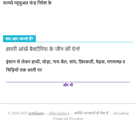
फायदे म्यूचुअल फंड निवेश के
कर्महीन नर पावत नाहीं। आपके हिस्से का कुछ कर्म हम कर दे रहे हैं। बाकी
तो आपको ही करना पड़ेगा। इसलिए…. सोचिए। समझिए। फैसला
कीजिए। तथास्तु!!!
क्या आप जानते हैं?
हमारी आंखें बैक्टीरिया के जीन की देन!
इंसान से लेकर हाथी, घोड़ा, गाय-बैल, सांप, छिपकली, मेढक, मगरमच्छ व
चिड़ियों तक धरती पर
और भी
Arthkaam
...
© 2010-2025
{Disclaimer}
... क्योंकि जानकारी ही पैसा है! ... Spreading
Financial Freedom