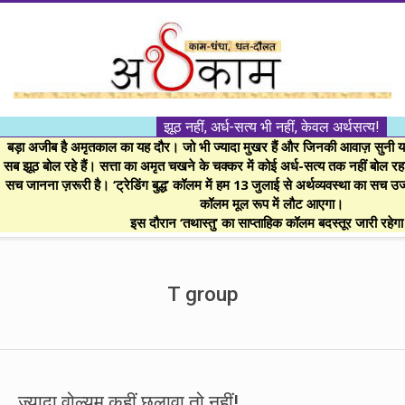
Skip
to
content
।।
झूठ नहीं, अर्ध-सत्य भी नहीं, केवल अर्थसत्य!
अर्थकाम।।
बड़ा अजीब है अमृतकाल का यह दौर। जो भी ज्यादा मुखर हैं और जिनकी आवाज़ सुनी या 
सब झूठ बोल रहे हैं। सत्ता का अमृत चखने के चक्कर में कोई अर्ध-सत्य तक नहीं बोल रहा। 
सच जानना ज़रूरी है। ‘ट्रेडिंग बुद्ध’ कॉलम में हम 13 जुलाई से अर्थव्यवस्था का सच उ
BE
कॉलम मूल रूप में लौट आएगा।
इस दौरान ‘तथास्तु’ का साप्ताहिक कॉलम बदस्तूर जारी रहेग
FINANCIALLY
Secondary
Navigation
T group
CLEVER!
Menu
ज्यादा वोल्यूम कहीं छलावा तो नहीं!