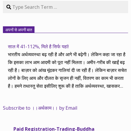
Search
अपनों से अपनी बात
साल में 41-112%, मिले है सिर्फ यहां!
भारतीय अर्थव्यवस्था बढ़ रही है और आगे भी बढ़ेगी। लेकिन कहा जा रहा है
कि इसका लाभ आम आदमी को पूरा नहीं मिलता। अमीर-गरीब की खाईं बढ़
रही है। बाज़ार को आंख मूंदकर गालियां दी जा रही हैं। लेकिन बाज़ार सचेत
लोगों के लिए आय और दौलत के सृजन ही नहीं, वितरण का काम भी करता
है। हमने तथास्तु सेवा इसीलिए शुरू की है ताकि अर्थव्यवस्था, खासकर
कंपनियों के बढ़ने का लाभ निपट गरीबी से ऊपर रहनेवाले लोगों तक पहुंचाया
जा सके। वे जिन्हें बैंक बहुत हुआ तो 9 प्रतिशत देता है, जबकि वास्तविक
Subscribe to ।।अर्थकाम।। by Email
महंगाई की दर 10 प्रतिशत से ऊपर रहती है। वे भागकर जाते हैं सोने और
रीयल एस्टेट में चले जाते हैं तो उनकी बचत लॉक हो जाती है। देश के काम
नहीं आती। खुद उनके कितने काम आएगी, यह भी पक्का नहीं। जो पिछले
Paid Registration-Trading-Buddha