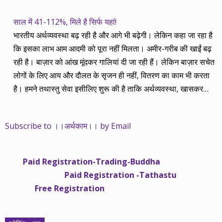
साल में 41-112%, मिले है सिर्फ यहां!
भारतीय अर्थव्यवस्था बढ़ रही है और आगे भी बढ़ेगी। लेकिन कहा जा रहा है
कि इसका लाभ आम आदमी को पूरा नहीं मिलता। अमीर-गरीब की खाईं बढ़
रही है। बाज़ार को आंख मूंदकर गालियां दी जा रही हैं। लेकिन बाज़ार सचेत
लोगों के लिए आय और दौलत के सृजन ही नहीं, वितरण का काम भी करता
है। हमने तथास्तु सेवा इसीलिए शुरू की है ताकि अर्थव्यवस्था, खासकर
कंपनियों के बढ़ने का लाभ निपट गरीबी से ऊपर रहनेवाले लोगों तक पहुंचाया
जा सके। वे जिन्हें बैंक बहुत हुआ तो 9 प्रतिशत देता है, जबकि वास्तविक
Subscribe to ।।अर्थकाम।। by Email
महंगाई की दर 10 प्रतिशत से ऊपर रहती है। वे भागकर जाते हैं सोने और
रीयल एस्टेट में चले जाते हैं तो उनकी बचत लॉक हो जाती है। देश के काम
नहीं आती। खुद उनके कितने काम आएगी, यह भी पक्का नहीं। जो पिछले
Paid Registration-Trading-Buddha
साढ़े चार सालों से अर्थकाम से जुड़े हैं, वे हमारी ईमानदारी और सत्यनिष्ठा से
Paid Registration -Tathastu
भलीभांति वाकिफ हैं। शुरू में हम भी कच्चे थे तो बाज़ार के उस्तादों के जाल
Free Registration
में फंस गए। गलतियां कीं। लेकिन जैसे ही समझ में आया, खटाक से उनसे
किनारा कस लिया। करीब सवा साल पहले से नए सिरे से शुरू किया तो