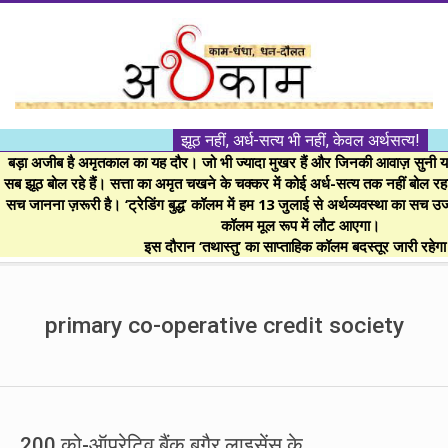
Skip
to
content
।।
झूठ नहीं, अर्ध-सत्य भी नहीं, केवल अर्थसत्य!
अर्थकाम।।
बड़ा अजीब है अमृतकाल का यह दौर। जो भी ज्यादा मुखर हैं और जिनकी आवाज़ सुनी या 
सब झूठ बोल रहे हैं। सत्ता का अमृत चखने के चक्कर में कोई अर्ध-सत्य तक नहीं बोल रहा। 
सच जानना ज़रूरी है। ‘ट्रेडिंग बुद्ध’ कॉलम में हम 13 जुलाई से अर्थव्यवस्था का सच उ
BE
कॉलम मूल रूप में लौट आएगा।
इस दौरान ‘तथास्तु’ का साप्ताहिक कॉलम बदस्तूर जारी रहेग
FINANCIALLY
Secondary
Navigation
primary co-operative credit society
CLEVER!
Menu
200 को-ऑपरेटिव बैंक बगैर लाइसेंस के