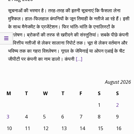
सूचनाओं की भरमार है। तरह-तरह की इतनी सूचनाएं कि फैसला लेना
मुश्किल। हाल-फिलहाल कंपनियों के जून तिमाही के नतीजे आ रहे हैं। इसी
के साथ मैनेजमेंट के प्रजेंटेशन। फिर भांति-भांति के एनालिस्टों के
विश्लेषण। ब्रोकरों की तरफ से खरीदने की संस्तुतियां। सबके पीछे कंपनी
के वित्तीय नतीजों से लेकर सालाना रिपोर्ट तक। भूत से लेकर वर्तमान और
भविष्य तक का गहरा विश्लेषण। गूगल के जेमिनाई या ओपन एआई के चैट
जीपीटी पर कंपनी का नाम डालो। कंपनी
[…]
August 2026
M
T
W
T
F
S
S
1
2
3
4
5
6
7
8
9
10
11
12
13
14
15
16