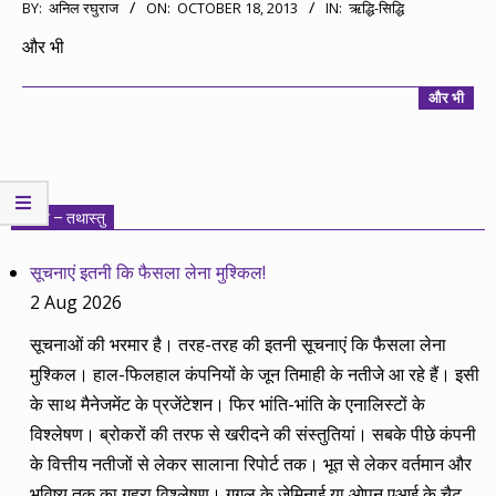
2013-
BY:
अनिल रघुराज
ON:
OCTOBER 18, 2013
IN:
ऋद्धि-सिद्धि
10-
और भी
18
और भी
निवेश – तथास्तु
सूचनाएं इतनी कि फैसला लेना मुश्किल!
2 Aug 2026
सूचनाओं की भरमार है। तरह-तरह की इतनी सूचनाएं कि फैसला लेना
मुश्किल। हाल-फिलहाल कंपनियों के जून तिमाही के नतीजे आ रहे हैं। इसी
के साथ मैनेजमेंट के प्रजेंटेशन। फिर भांति-भांति के एनालिस्टों के
विश्लेषण। ब्रोकरों की तरफ से खरीदने की संस्तुतियां। सबके पीछे कंपनी
के वित्तीय नतीजों से लेकर सालाना रिपोर्ट तक। भूत से लेकर वर्तमान और
भविष्य तक का गहरा विश्लेषण। गूगल के जेमिनाई या ओपन एआई के चैट