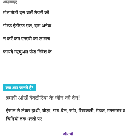
आज़माइए
वो रहे या कोई और आए, अगले दस साल भारतीय अर्थव्यवस्था के लिए
जबरदस्त प्रगति के साल होने जा रहे हैं। इस दौरान एक साल में दोगुना ही
मोटामोटी दस बातें शेयरों की
नहीं, दस साल में अपनी बचत से दस गुना दौलत बनाने के मौके बहुत सारे
गोल्ड ईटीएफ एक, दाम अनेक
आएंगे। दूसरे आपको बस उल्लू बनाएंगे। केवल हम ही हैं जो पूरी ईमानदारी
और सत्यनिष्ठा से आपके लिए निवेश के हर रविवार को शानदार मौके लेकर
न करें कम एनएवी का लालच
आते रहेंगे। तुलसीदास की चौपाई याद कीजिए – सकल पदारथ है जन मांही,
फायदे म्यूचुअल फंड निवेश के
कर्महीन नर पावत नाहीं। आपके हिस्से का कुछ कर्म हम कर दे रहे हैं। बाकी
तो आपको ही करना पड़ेगा। इसलिए…. सोचिए। समझिए। फैसला
कीजिए। तथास्तु!!!
क्या आप जानते हैं?
हमारी आंखें बैक्टीरिया के जीन की देन!
इंसान से लेकर हाथी, घोड़ा, गाय-बैल, सांप, छिपकली, मेढक, मगरमच्छ व
चिड़ियों तक धरती पर
और भी