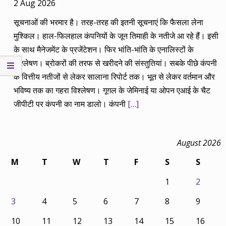
2 Aug 2026
सूचनाओं की भरमार है। तरह-तरह की इतनी सूचनाएं कि फैसला लेना
मुश्किल। हाल-फिलहाल कंपनियों के जून तिमाही के नतीजे आ रहे हैं। इसी
के साथ मैनेजमेंट के प्रजेंटेशन। फिर भांति-भांति के एनालिस्टों के
विश्लेषण। ब्रोकरों की तरफ से खरीदने की संस्तुतियां। सबके पीछे कंपनी
के वित्तीय नतीजों से लेकर सालाना रिपोर्ट तक। भूत से लेकर वर्तमान और
भविष्य तक का गहरा विश्लेषण। गूगल के जेमिनाई या ओपन एआई के चैट
जीपीटी पर कंपनी का नाम डालो। कंपनी
[…]
August 2026
M
T
W
T
F
S
S
1
2
3
4
5
6
7
8
9
10
11
12
13
14
15
16