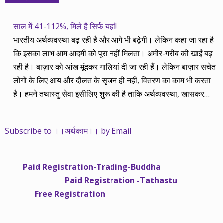
साल में 41-112%, मिले है सिर्फ यहां!
भारतीय अर्थव्यवस्था बढ़ रही है और आगे भी बढ़ेगी। लेकिन कहा जा रहा है
कि इसका लाभ आम आदमी को पूरा नहीं मिलता। अमीर-गरीब की खाईं बढ़
रही है। बाज़ार को आंख मूंदकर गालियां दी जा रही हैं। लेकिन बाज़ार सचेत
लोगों के लिए आय और दौलत के सृजन ही नहीं, वितरण का काम भी करता
है। हमने तथास्तु सेवा इसीलिए शुरू की है ताकि अर्थव्यवस्था, खासकर
कंपनियों के बढ़ने का लाभ निपट गरीबी से ऊपर रहनेवाले लोगों तक पहुंचाया
जा सके। वे जिन्हें बैंक बहुत हुआ तो 9 प्रतिशत देता है, जबकि वास्तविक
Subscribe to ।।अर्थकाम।। by Email
महंगाई की दर 10 प्रतिशत से ऊपर रहती है। वे भागकर जाते हैं सोने और
रीयल एस्टेट में चले जाते हैं तो उनकी बचत लॉक हो जाती है। देश के काम
नहीं आती। खुद उनके कितने काम आएगी, यह भी पक्का नहीं। जो पिछले
Paid Registration-Trading-Buddha
साढ़े चार सालों से अर्थकाम से जुड़े हैं, वे हमारी ईमानदारी और सत्यनिष्ठा से
Paid Registration -Tathastu
भलीभांति वाकिफ हैं। शुरू में हम भी कच्चे थे तो बाज़ार के उस्तादों के जाल
Free Registration
में फंस गए। गलतियां कीं। लेकिन जैसे ही समझ में आया, खटाक से उनसे
किनारा कस लिया। करीब सवा साल पहले से नए सिरे से शुरू किया तो