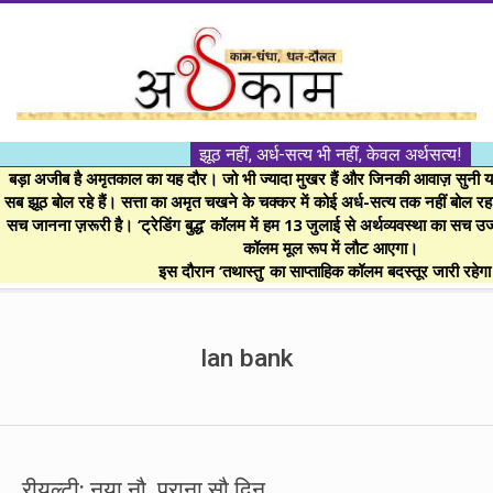
Skip
to
content
।।
झूठ नहीं, अर्ध-सत्य भी नहीं, केवल अर्थसत्य!
अर्थकाम।।
बड़ा अजीब है अमृतकाल का यह दौर। जो भी ज्यादा मुखर हैं और जिनकी आवाज़ सुनी या 
सब झूठ बोल रहे हैं। सत्ता का अमृत चखने के चक्कर में कोई अर्ध-सत्य तक नहीं बोल रहा। 
सच जानना ज़रूरी है। ‘ट्रेडिंग बुद्ध’ कॉलम में हम 13 जुलाई से अर्थव्यवस्था का सच उ
BE
कॉलम मूल रूप में लौट आएगा।
इस दौरान ‘तथास्तु’ का साप्ताहिक कॉलम बदस्तूर जारी रहेग
FINANCIALLY
Secondary
Navigation
lan bank
CLEVER!
Menu
रीयल्टी: नया नौ, पुराना सौ दिन