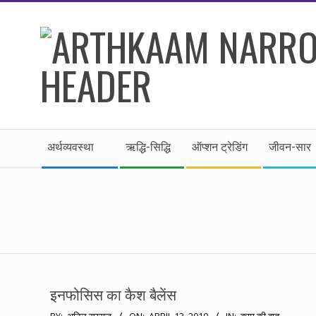
Skip
to
content
।।
Secondary
अर्थकाम।।
अर्थव्यवस्था
ऋद्धि-सिद्धि
ऑप्शन ट्रेडिंग
जीवन-सार
Navigation
Menu
BE
FINANCIALLY
CLEVER!
इनफोसिस का कैश बैलेंस
2010-