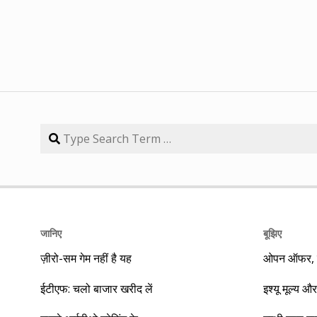
जानिए
बूझिए
ज़ीरो-सम गेम नहीं है यह
ओपन ऑफर, बा
ईटीएफ: चलो बाजार खरीद लें
इश्यू मूल्य और