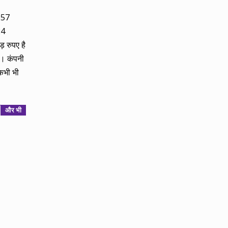
857
24
़ रुपए है
ै। कंपनी
 कभी भी
और भी