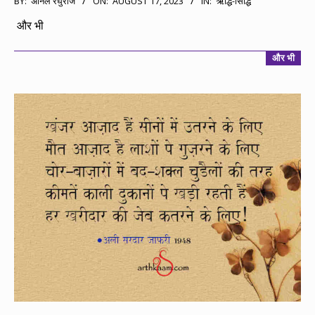
BY:
अनिल रघुराज
ON:
AUGUST 17, 2023
IN:
ऋद्धि-सिद्धि
08-
और भी
17
और भी