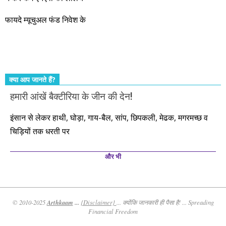
आते रहेंगे। तुलसीदास की चौपाई याद कीजिए – सकल पदारथ है जन मांही,
फायदे म्यूचुअल फंड निवेश के
कर्महीन नर पावत नाहीं। आपके हिस्से का कुछ कर्म हम कर दे रहे हैं। बाकी
तो आपको ही करना पड़ेगा। इसलिए…. सोचिए। समझिए। फैसला
कीजिए। तथास्तु!!!
क्या आप जानते हैं?
हमारी आंखें बैक्टीरिया के जीन की देन!
इंसान से लेकर हाथी, घोड़ा, गाय-बैल, सांप, छिपकली, मेढक, मगरमच्छ व
चिड़ियों तक धरती पर
और भी
Arthkaam
...
© 2010-2025
{Disclaimer}
... क्योंकि जानकारी ही पैसा है! ... Spreading
Financial Freedom