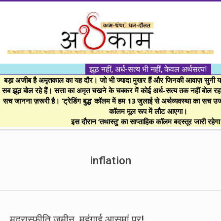
Skip
to
content
।।
झूठ नहीं, अर्ध-सत्य भी नहीं, केवल अर्थसत्य!
अर्थकाम।।
बड़ा अजीब है अमृतकाल का यह दौर। जो भी ज्यादा मुखर हैं और जिनकी आवाज़ सुनी या 
सब झूठ बोल रहे हैं। सत्ता का अमृत चखने के चक्कर में कोई अर्ध-सत्य तक नहीं बोल रहा। 
सच जानना ज़रूरी है। ‘ट्रेडिंग बुद्ध’ कॉलम में हम 13 जुलाई से अर्थव्यवस्था का सच उ
BE
कॉलम मूल रूप में लौट आएगा।
इस दौरान ‘तथास्तु’ का साप्ताहिक कॉलम बदस्तूर जारी रहेग
FINANCIALLY
Secondary
Navigation
inflation
CLEVER!
Menu
मुद्रास्फीति ज़मीन, महंगाई आसमां पर!