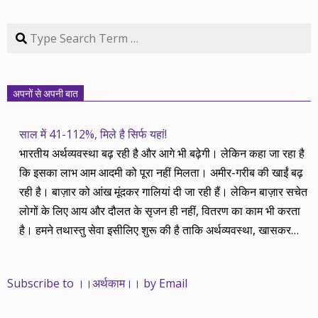
Search
अपनों से अपनी बात
साल में 41-112%, मिले है सिर्फ यहां!
भारतीय अर्थव्यवस्था बढ़ रही है और आगे भी बढ़ेगी। लेकिन कहा जा रहा है
कि इसका लाभ आम आदमी को पूरा नहीं मिलता। अमीर-गरीब की खाईं बढ़
रही है। बाज़ार को आंख मूंदकर गालियां दी जा रही हैं। लेकिन बाज़ार सचेत
लोगों के लिए आय और दौलत के सृजन ही नहीं, वितरण का काम भी करता
है। हमने तथास्तु सेवा इसीलिए शुरू की है ताकि अर्थव्यवस्था, खासकर
कंपनियों के बढ़ने का लाभ निपट गरीबी से ऊपर रहनेवाले लोगों तक पहुंचाया
जा सके। वे जिन्हें बैंक बहुत हुआ तो 9 प्रतिशत देता है, जबकि वास्तविक
Subscribe to ।।अर्थकाम।। by Email
महंगाई की दर 10 प्रतिशत से ऊपर रहती है। वे भागकर जाते हैं सोने और
रीयल एस्टेट में चले जाते हैं तो उनकी बचत लॉक हो जाती है। देश के काम