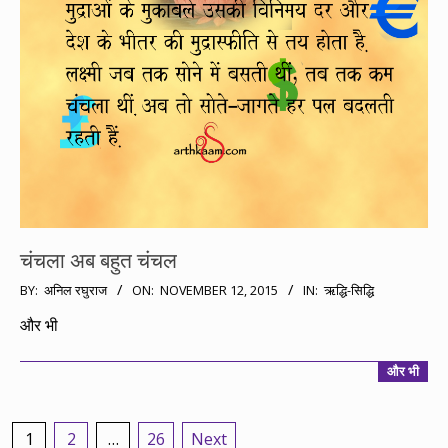
चंचला अब बहुत चंचल
2015-
BY:
अनिल रघुराज
ON:
NOVEMBER 12, 2015
IN:
ऋद्धि-सिद्धि
11-
और भी
12
और भी
Posts
1
2
…
26
Next