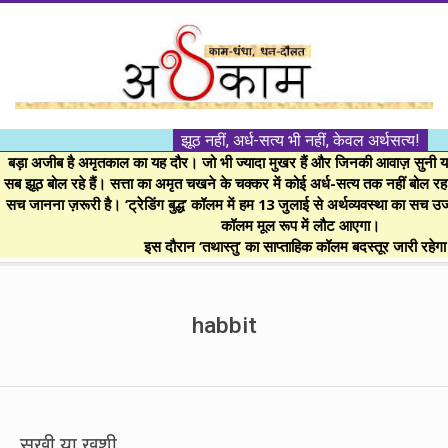
Skip
to
content
।।
झूठ नहीं, अर्ध-सत्य भी नहीं, केवल अर्थसत्य!
अर्थकाम।।
बड़ा अजीब है अमृतकाल का यह दौर। जो भी ज्यादा मुखर हैं और जिनकी आवाज़ सुनी या 
सब झूठ बोल रहे हैं। सत्ता का अमृत चखने के चक्कर में कोई अर्ध-सत्य तक नहीं बोल रहा। 
सच जानना ज़रूरी है। ‘ट्रेडिंग बुद्ध’ कॉलम में हम 13 जुलाई से अर्थव्यवस्था का सच उ
BE
कॉलम मूल रूप में लौट आएगा।
इस दौरान ‘तथास्तु’ का साप्ताहिक कॉलम बदस्तूर जारी रहेग
FINANCIALLY
Secondary
Navigation
habbit
CLEVER!
Menu
सुखी या खुशी