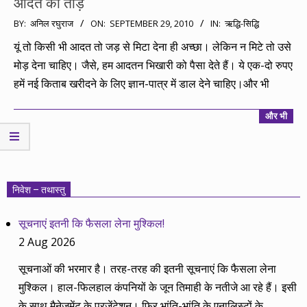
आदत का तोड़
2010-
BY:
अनिल रघुराज
ON:
SEPTEMBER 29, 2010
IN:
ऋद्धि-सिद्धि
09-
यूं तो किसी भी आदत तो जड़ से मिटा देना ही अच्छा। लेकिन न मिटे तो उसे
29
मोड़ देना चाहिए। जैसे, हम आदतन भिखारी को पैसा देते हैं। ये एक-दो रुपए
हमें नई किताब खरीदने के लिए ज्ञान-पात्र में डाल देने चाहिए।और भी
और भी
निवेश – तथास्तु
सूचनाएं इतनी कि फैसला लेना मुश्किल!
2 Aug 2026
सूचनाओं की भरमार है। तरह-तरह की इतनी सूचनाएं कि फैसला लेना
मुश्किल। हाल-फिलहाल कंपनियों के जून तिमाही के नतीजे आ रहे हैं। इसी
के साथ मैनेजमेंट के प्रजेंटेशन। फिर भांति-भांति के एनालिस्टों के