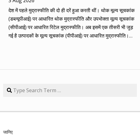
3 Aug 2026
कंपनियां। आप नीचे की सारिणी से देख सकते हैं कि पांच में चार ने अपना
देश में पहले मुद्रास्फीति की दो ही दरें हुआ करती थीं। थोक मूल्य सूचकांक
(तीन से पांच साल का) लक्ष्य साल भर में ही पूरा कर लिया है, जबकि एक
(डब्ल्यूपीआई) पर आधारित थोक मुद्रास्फीति और उपभोक्ता मूल्य सूचकांक
कंपनी 84.57 प्रतिशत रिटर्न के साथ लक्ष्य से ज़रा-सा पीछे है। तारीख
(सीपीआई) पर आधारित रिटेल मुद्रास्फीति। अब इसमें एक तीसरी भी जुड़
कंपनी तब का भाव समय लक्ष्य 30/09/14 का भाव रिटर्न (%) 01/09/13
गई है उत्पादकों के मूल्य सूचकांक (पीपीआई) पर आधारित मुद्रास्फीति।
डॉ. रेड्डीज़ लैब 2292.90 3 साल 2815 3229.60 40.85 08/09/13
लेकिन ये सभी बैंकिंग, कॉरपोरेट क्षेत्र और वित्तीय तंत्र के लिए मायने रखती
एचडीएफसी बैंक 616.20 3 साल 850 872.65 41.62 15/09/13
हैं, जबकि देश के आमजन के लिए इनका कोई खास मतलब नहीं। उसके लिए
अतुल ऑटो 173.65 5 साल 260 367.90 111.86 22/09/13 कमिन्स
तो सालों-साल से ‘महंगाई डायन खाये जात है’ की स्थिति बनी हुई है।
इंडिया 409.25 3 साल 474 671.05 63.97 29/09/13 नवनीत
मुद्रास्फीति जितनी बढ़ती है, उससे ज्यादा कमाई बढ़ जाए तो किसी को
एजुकेशन 53.15 3 साल 110 98.10 84.57 यहां यह भी गौर करने की
महंगाई से फर्क नहीं पड़ता। लेकिन जब कमाई ठहरी या घट रही हो तब
बात है कि हम आमतौर पर हर महीने लार्जकैप, मिडकैप और स्मॉल कैप का
मुद्रास्फीति का 4% बढ़ना भी घर-गृहस्थी की कमर तोड़ देता है। सरकार
Search
संतुलन बनाकर चलते हैं। यह भी बताते हैं कि कहां पर एंट्री करें और आपके
कहती है कि उसने तो पिछले बारह सालों में मुद्रास्फीति को काबू में कर रखा
पास कुल एक लाख रुपए हों तो उस हफ्ते की कंपनी में कितना लगाना चाहिए,
है। रिजर्व बैंक ने अगस्त 2016 से फ्लेक्सिबल इनफ्लेशन टार्गेटिंग
उसके कितने शेयर खरीदने चाहिए। मसलन, सितंबर 2013 में हमने तीन
(एफआईटी) फ्रेमवर्क के तहत रिटेल मुद्रास्फीति के लिए 4% को बीच में
लार्जकैप, एक मिडकैप और एक स्मॉल कैप कंपनी आपके निवेश के लिए पेश
रखकर 2% ऊपर-नीचे यानी 2% से 6% की जो रेंज घोषित की है, वो अभी
की थी। इसमें से लार्ज कैप कंपनियों में डॉ. रेड्डीज़ लैब का शेयर लक्ष्य
तक टूटी नहीं है। यह फ्रेमवर्क हर पांच साल पर बढ़ाया जाता है। अभी इसे
हासिल कर चुका है और यही नहीं, 24 सितंबर 2014 को 3356.60 रुपए
जानिए
31 मार्च 2031 तक बढ़ा दिया गया है। जून में रिटेल मुद्रास्फीति की दर