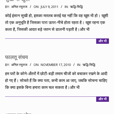
2011-
BY:
अनिल रघुराज
ON:
JULY 9, 2011
IN:
ऋद्धि-सिद्धि
07-
कोई इंसान सुखी हो, इसका मतलब कतई यह नहीं कि वह खुश भी हो। खुशी
09
तो एक अनुभूति है जिसका पारा ऊपर-नीचे होता रहता है। खुश रहना एक
कला है, जिसकी आदत बड़े जतन से डालनी पड़ती है।और भी
और भी
फालतू संचय
2010-
BY:
अनिल रघुराज
ON:
NOVEMBER 17, 2010
IN:
ऋद्धि-सिद्धि
11-
हम घरों के कोने-अँतरों में छोटी-बड़ी तमाम चीजों को बचाकर रखने के आदी
17
हो गए हैं। सोचते हैं कि क्या पता, कभी काम आ जाए, जबकि सोचना चाहिए
कि क्या इसके बिना हमारा काम चल सकता है।और भी
और भी