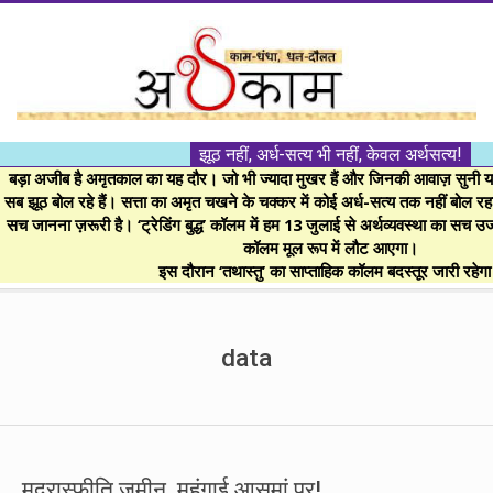
Skip
to
content
।।
झूठ नहीं, अर्ध-सत्य भी नहीं, केवल अर्थसत्य!
अर्थकाम।।
बड़ा अजीब है अमृतकाल का यह दौर। जो भी ज्यादा मुखर हैं और जिनकी आवाज़ सुनी या 
सब झूठ बोल रहे हैं। सत्ता का अमृत चखने के चक्कर में कोई अर्ध-सत्य तक नहीं बोल रहा। 
सच जानना ज़रूरी है। ‘ट्रेडिंग बुद्ध’ कॉलम में हम 13 जुलाई से अर्थव्यवस्था का सच उ
BE
कॉलम मूल रूप में लौट आएगा।
इस दौरान ‘तथास्तु’ का साप्ताहिक कॉलम बदस्तूर जारी रहेग
FINANCIALLY
Secondary
Navigation
data
CLEVER!
Menu
मुद्रास्फीति ज़मीन, महंगाई आसमां पर!