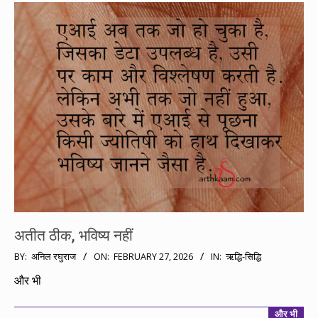
अतीत ठीक, भविष्य नहीं
2026-
BY:
अनिल रघुराज
ON:
FEBRUARY 27, 2026
IN:
ऋद्धि-सिद्धि
02-
और भी
27
और भी