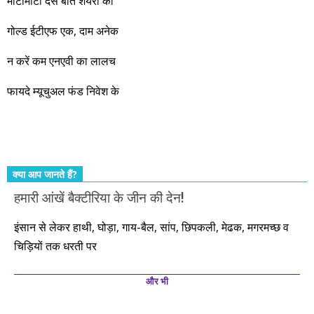
जबरदस्त प्रगति के साल होने जा रहे हैं। इस दौरान एक साल में दोगुना ही
मोटामोटी दस बातें शेयरों की
नहीं, दस साल में अपनी बचत से दस गुना दौलत बनाने के मौके बहुत सारे
गोल्ड ईटीएफ एक, दाम अनेक
आएंगे। दूसरे आपको बस उल्लू बनाएंगे। केवल हम ही हैं जो पूरी ईमानदारी
और सत्यनिष्ठा से आपके लिए निवेश के हर रविवार को शानदार मौके लेकर
न करें कम एनएवी का लालच
आते रहेंगे। तुलसीदास की चौपाई याद कीजिए – सकल पदारथ है जन मांही,
फायदे म्यूचुअल फंड निवेश के
कर्महीन नर पावत नाहीं। आपके हिस्से का कुछ कर्म हम कर दे रहे हैं। बाकी
तो आपको ही करना पड़ेगा। इसलिए…. सोचिए। समझिए। फैसला
कीजिए। तथास्तु!!!
क्या आप जानते हैं?
हमारी आंखें बैक्टीरिया के जीन की देन!
इंसान से लेकर हाथी, घोड़ा, गाय-बैल, सांप, छिपकली, मेढक, मगरमच्छ व
चिड़ियों तक धरती पर
और भी