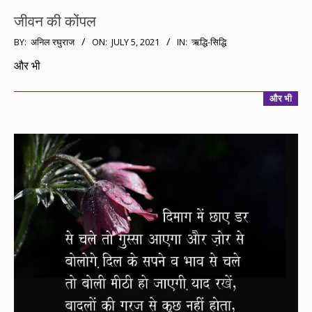
जीवन की कोंपल
2021-
BY:
अनिल रघुराज
ON:
JULY 5, 2021
IN:
ऋद्धि-सिद्धि
07-
और भी
05
और भी