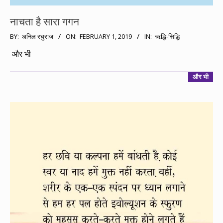
नाचता है सारा गगन
2019-
BY:
अनिल रघुराज
ON:
FEBRUARY 1, 2019
IN:
ऋद्धि-सिद्धि
02-
और भी
01
और भी