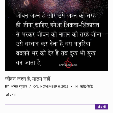
जीवन जश्न है, मातम नहीं
2022-
BY:
अनिल रघुराज
ON:
NOVEMBER 6, 2022
IN:
ऋद्धि-सिद्धि
11-
और भी
06
और भी