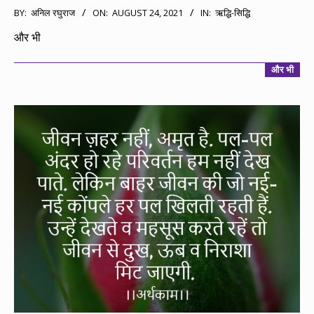
2021-
BY:
अनिल रघुराज
ON:
AUGUST 24, 2021
IN:
ऋद्धि-सिद्धि
08-
और भी
24
और भी