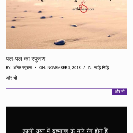
पल-पल का स्फुरण
2018-
BY:
अनिल रघुराज
ON:
NOVEMBER 5, 2018
IN:
ऋद्धि-सिद्धि
11-
और भी
05
और भी