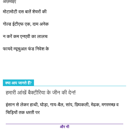
आज़माइए
वो रहे या कोई और आए, अगले दस साल भारतीय अर्थव्यवस्था के लिए
जबरदस्त प्रगति के साल होने जा रहे हैं। इस दौरान एक साल में दोगुना ही
मोटामोटी दस बातें शेयरों की
नहीं, दस साल में अपनी बचत से दस गुना दौलत बनाने के मौके बहुत सारे
गोल्ड ईटीएफ एक, दाम अनेक
आएंगे। दूसरे आपको बस उल्लू बनाएंगे। केवल हम ही हैं जो पूरी ईमानदारी
और सत्यनिष्ठा से आपके लिए निवेश के हर रविवार को शानदार मौके लेकर
न करें कम एनएवी का लालच
आते रहेंगे। तुलसीदास की चौपाई याद कीजिए – सकल पदारथ है जन मांही,
फायदे म्यूचुअल फंड निवेश के
कर्महीन नर पावत नाहीं। आपके हिस्से का कुछ कर्म हम कर दे रहे हैं। बाकी
तो आपको ही करना पड़ेगा। इसलिए…. सोचिए। समझिए। फैसला
कीजिए। तथास्तु!!!
क्या आप जानते हैं?
हमारी आंखें बैक्टीरिया के जीन की देन!
इंसान से लेकर हाथी, घोड़ा, गाय-बैल, सांप, छिपकली, मेढक, मगरमच्छ व
चिड़ियों तक धरती पर
और भी