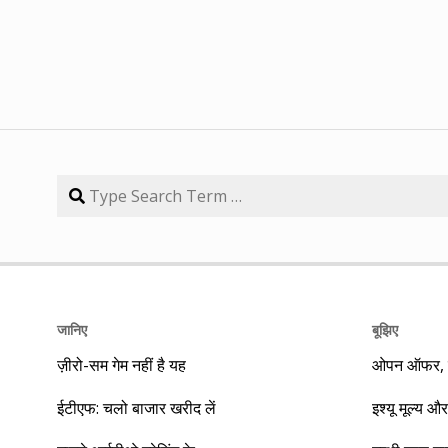
जानिए
बूझिए
ज़ीरो-सम गेम नहीं है यह
ओपन ऑफर, बा
ईटीएफ: चलो बाजार खरीद लें
इश्यू मूल्य और