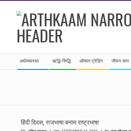
Skip
to
content
।।
Secondary
अर्थकाम।।
अर्थव्यवस्था
ऋद्धि-सिद्धि
ऑप्शन ट्रेडिंग
जीवन-सार
Navigation
Menu
BE
FINANCIALLY
CLEVER!
हिंदी दिवस, राजभाषा बनाम राष्ट्रभाषा
2010-