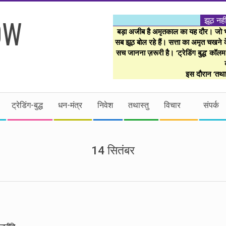
झूठ नही
बड़ा अजीब है अमृतकाल का यह दौर। जो भी 
सब झूठ बोल रहे हैं। सत्ता का अमृत चखने के
सच जानना ज़रूरी है। ‘ट्रेडिंग बुद्ध’ कॉल
इस दौरान ‘तथास
ट्रेडिंग-बुद्ध
धन-मंत्र
निवेश
तथास्तु
विचार
संपर्क
14 सितंबर