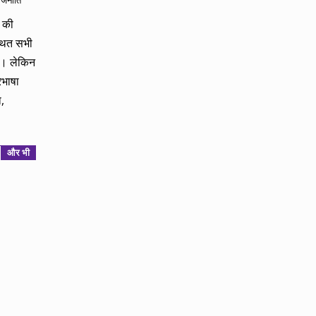
ाजनीति
घ की
्थित सभी
है। लेकिन
रभाषा
,
और भी