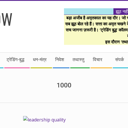
झूठ नही
बड़ा अजीब है अमृतकाल का यह दौर। जो भी 
सब झूठ बोल रहे हैं। सत्ता का अमृत चखने के
सच जानना ज़रूरी है। ‘ट्रेडिंग बुद्ध’ कॉल
इस दौरान ‘तथास
ट्रेडिंग-बुद्ध
धन-मंत्र
निवेश
तथास्तु
विचार
संपर्क
1000