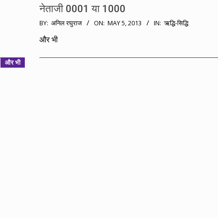
नेताजी 0001 या 1000
2013-
BY:
अनिल रघुराज
ON:
MAY 5, 2013
IN:
ऋद्धि-सिद्धि
05-
और भी
05
और भी