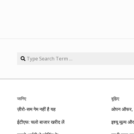
जानिए
बूझिए
ज़ीरो-सम गेम नहीं है यह
ओपन ऑफर, बा
ईटीएफ: चलो बाजार खरीद लें
इश्यू मूल्य और