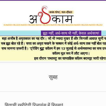
Skip
to
content
।।
झूठ नहीं, अर्ध-सत्य भी नहीं, केवल अर्थसत्य!
अर्थकाम।।
बड़ा अजीब है अमृतकाल का यह दौर। जो भी ज्यादा मुखर हैं और जिनकी आवाज़ सुनी या 
सब झूठ बोल रहे हैं। सत्ता का अमृत चखने के चक्कर में कोई अर्ध-सत्य तक नहीं बोल रहा। 
सच जानना ज़रूरी है। ‘ट्रेडिंग बुद्ध’ कॉलम में हम 13 जुलाई से अर्थव्यवस्था का सच उ
BE
कॉलम मूल रूप में लौट आएगा।
इस दौरान ‘तथास्तु’ का साप्ताहिक कॉलम बदस्तूर जारी रहेग
FINANCIALLY
Secondary
Navigation
सुबह
CLEVER!
Menu
हिताची खरीदेगी रिलायंस में हिस्सा!