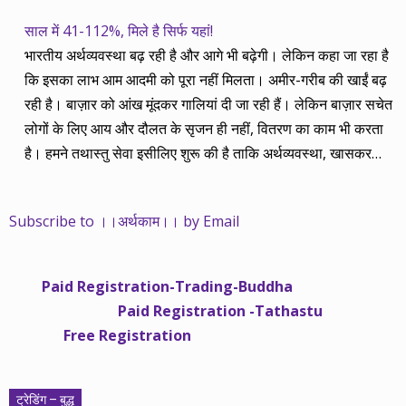
साल में 41-112%, मिले है सिर्फ यहां!
भारतीय अर्थव्यवस्था बढ़ रही है और आगे भी बढ़ेगी। लेकिन कहा जा रहा है
कि इसका लाभ आम आदमी को पूरा नहीं मिलता। अमीर-गरीब की खाईं बढ़
रही है। बाज़ार को आंख मूंदकर गालियां दी जा रही हैं। लेकिन बाज़ार सचेत
लोगों के लिए आय और दौलत के सृजन ही नहीं, वितरण का काम भी करता
है। हमने तथास्तु सेवा इसीलिए शुरू की है ताकि अर्थव्यवस्था, खासकर
कंपनियों के बढ़ने का लाभ निपट गरीबी से ऊपर रहनेवाले लोगों तक पहुंचाया
जा सके। वे जिन्हें बैंक बहुत हुआ तो 9 प्रतिशत देता है, जबकि वास्तविक
Subscribe to ।।अर्थकाम।। by Email
महंगाई की दर 10 प्रतिशत से ऊपर रहती है। वे भागकर जाते हैं सोने और
रीयल एस्टेट में चले जाते हैं तो उनकी बचत लॉक हो जाती है। देश के काम
नहीं आती। खुद उनके कितने काम आएगी, यह भी पक्का नहीं। जो पिछले
Paid Registration-Trading-Buddha
साढ़े चार सालों से अर्थकाम से जुड़े हैं, वे हमारी ईमानदारी और सत्यनिष्ठा से
Paid Registration -Tathastu
भलीभांति वाकिफ हैं। शुरू में हम भी कच्चे थे तो बाज़ार के उस्तादों के जाल
Free Registration
में फंस गए। गलतियां कीं। लेकिन जैसे ही समझ में आया, खटाक से उनसे
किनारा कस लिया। करीब सवा साल पहले से नए सिरे से शुरू किया तो
मजबूत आधार और गहन रिसर्च के साथ। उसी का नतीजा है कि हमारी
ट्रेडिंग – बुद्ध