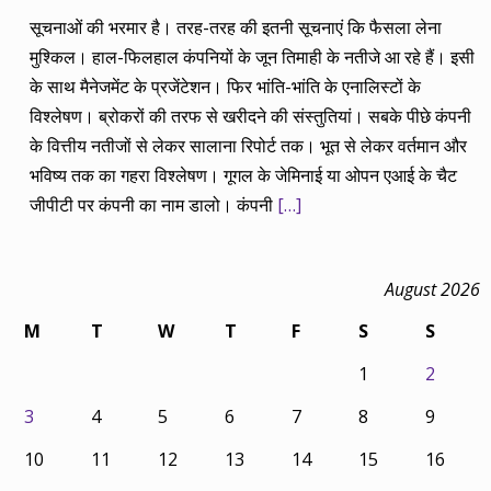
सूचनाओं की भरमार है। तरह-तरह की इतनी सूचनाएं कि फैसला लेना
मुश्किल। हाल-फिलहाल कंपनियों के जून तिमाही के नतीजे आ रहे हैं। इसी
के साथ मैनेजमेंट के प्रजेंटेशन। फिर भांति-भांति के एनालिस्टों के
विश्लेषण। ब्रोकरों की तरफ से खरीदने की संस्तुतियां। सबके पीछे कंपनी
के वित्तीय नतीजों से लेकर सालाना रिपोर्ट तक। भूत से लेकर वर्तमान और
भविष्य तक का गहरा विश्लेषण। गूगल के जेमिनाई या ओपन एआई के चैट
जीपीटी पर कंपनी का नाम डालो। कंपनी
[…]
August 2026
M
T
W
T
F
S
S
1
2
3
4
5
6
7
8
9
10
11
12
13
14
15
16