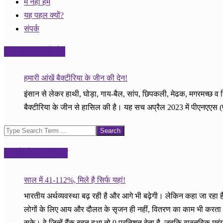
मैं नहीं हम
यह पहल क्यों?
संपर्क
क्या आप जानते हैं?
हमारी आंखें बैक्टीरिया के जीन की देन!
इंसान से लेकर हाथी, घोड़ा, गाय-बैल, सांप, छिपकली, मेढक, मगरमच्छ व चि
बैक्टीरिया के जीन से हासिल की है। यह सच अप्रैल 2023 में पीएनएए
Search
अपनों से अपनी बात
साल में 41-112%, मिले है सिर्फ यहां!
भारतीय अर्थव्यवस्था बढ़ रही है और आगे भी बढ़ेगी। लेकिन कहा जा रहा
लोगों के लिए आय और दौलत के सृजन ही नहीं, वितरण का काम भी करता है।
सके। वे जिन्हें बैंक बहुत हुआ तो 9 प्रतिशत देता है, जबकि वास्तविक म