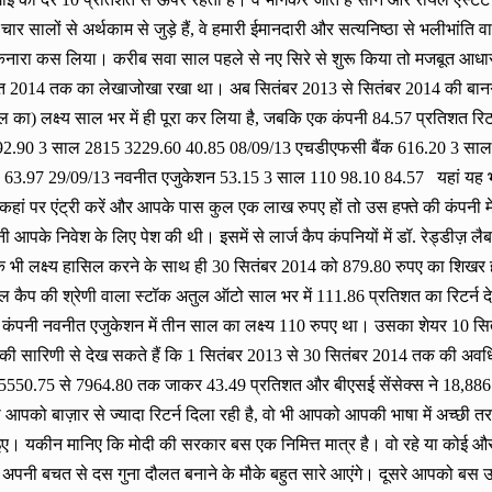
लों से अर्थकाम से जुड़े हैं, वे हमारी ईमानदारी और सत्यनिष्ठा से भलीभांति वाकिफ 
िनारा कस लिया। करीब सवा साल पहले से नए सिरे से शुरू किया तो मजबूत आधार
स्त 2014 तक का लेखाजोखा रखा था। अब सितंबर 2013 से सितंबर 2014 की बानगी प
साल का) लक्ष्य साल भर में ही पूरा कर लिया है, जबकि एक कंपनी 84.57 प्रतिशत रिट
लैब 2292.90 3 साल 2815 3229.60 40.85 08/09/13 एचडीएफसी बैंक 616.20 3 
63.97 29/09/13 नवनीत एजुकेशन 53.15 3 साल 110 98.10 84.57 यहां यह भी ग
 कहां पर एंट्री करें और आपके पास कुल एक लाख रुपए हों तो उस हफ्ते की कंपन
आपके निवेश के लिए पेश की थी। इसमें से लार्ज कैप कंपनियों में डॉ. रेड्डीज़ ल
 भी लक्ष्य हासिल करने के साथ ही 30 सितंबर 2014 को 879.80 रुपए का शिखर हा
ॉल कैप की श्रेणी वाला स्टॉक अतुल ऑटो साल भर में 111.86 प्रतिशत का रिटर्न द
 कंपनी नवनीत एजुकेशन में तीन साल का लक्ष्य 110 रुपए था। उसका शेयर 10 स
सारिणी से देख सकते हैं कि 1 सितंबर 2013 से 30 सितंबर 2014 तक की अवधि में 
े 5550.75 से 7964.80 तक जाकर 43.49 प्रतिशत और बीएसई सेंसेक्स ने 18,886.
ई सवा आपको बाज़ार से ज्यादा रिटर्न दिला रही है, वो भी आपको आपकी भाषा में अ
ाइए। यकीन मानिए कि मोदी की सरकार बस एक निमित्त मात्र है। वो रहे या कोई 
ें अपनी बचत से दस गुना दौलत बनाने के मौके बहुत सारे आएंगे। दूसरे आपको बस उल्