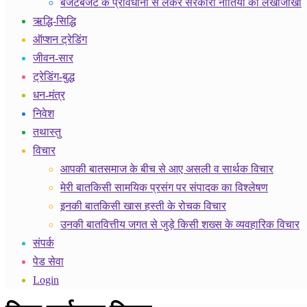
बजट
बजट के प्रावधानों से लेकर सरकारी नीतियों का लेखाजोखा
ऋद्धि-सिद्धि
ऑप्शन ट्रेडिंग
जीवन-सार
ट्रेडिंग-बुद्ध
धन-मंत्र
निवेश
तथास्तु
विचार
आपकी बात
समाज के बीच से आए असली व सार्थक विचार
मेरी बात
किसी सामयिक प्रसंग पर संपादक का विश्लेषण
इनकी बात
किसी खास हस्ती के रोचक विचार
उनकी बात
वित्तीय जगत से जुड़े किसी शख्स के व्यवहारिक विचार
संपर्क
पेड सेवा
Login