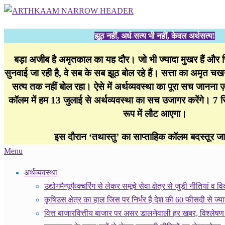
Skip
to
।।
झूठ नहीं, अर्ध-सत्य भी नहीं, केवल अर्थसत्य!
content
अर्थकाम।।
BE
बड़ा अजीब है अमृतकाल का यह दौर। जो भी ज्यादा मुखर हैं और
FINANCIALLY
सुनवाई जा रही है, वे सब के सब झूठ बोल रहे हैं। सत्ता का अमृत चखन
CLEVER!
सत्य तक नहीं बोल रहा। ऐसे में अर्थव्यवस्था का पूरा सच जानना ज़रू
कॉलम में हम 13 जुलाई से अर्थव्यवस्था का सच उजागर करेंगे। 7 
रूप में लौट आएगा।
इस दौरान ‘तथास्तु’ का साप्ताहिक कॉलम बदस्तूर जा
Secondary
Menu
Navigation
अर्थव्यवस्था
Menu
उद्योग
मैन्यूफैक्चरिंग से लेकर समूचे सेवा क्षेत्र से जुड़ी नीतियां व
कृषि
उस क्षेत्र का हाल जिस पर निर्भर है देश की 60 फीसदी से ज्य
वित्त बाजार
वित्तीय बाजार पर असर डालनेवाली हर खबर, विश्लेषण