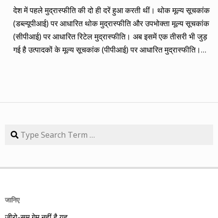
कंपनियां। आप नीचे की सारिणी से देख सकते हैं कि पांच में चार ने अपना
देश में पहले मुद्रास्फीति की दो ही दरें हुआ करती थीं। थोक मूल्य सूचकांक
(तीन से पांच साल का) लक्ष्य साल भर में ही पूरा कर लिया है, जबकि एक
(डब्ल्यूपीआई) पर आधारित थोक मुद्रास्फीति और उपभोक्ता मूल्य सूचकांक
कंपनी 84.57 प्रतिशत रिटर्न के साथ लक्ष्य से ज़रा-सा पीछे है। तारीख
(सीपीआई) पर आधारित रिटेल मुद्रास्फीति। अब इसमें एक तीसरी भी जुड़
कंपनी तब का भाव समय लक्ष्य 30/09/14 का भाव रिटर्न (%) 01/09/13
गई है उत्पादकों के मूल्य सूचकांक (पीपीआई) पर आधारित मुद्रास्फीति।
डॉ. रेड्डीज़ लैब 2292.90 3 साल 2815 3229.60 40.85 08/09/13
लेकिन ये सभी बैंकिंग, कॉरपोरेट क्षेत्र और वित्तीय तंत्र के लिए मायने रखती
एचडीएफसी बैंक 616.20 3 साल 850 872.65 41.62 15/09/13
हैं, जबकि देश के आमजन के लिए इनका कोई खास मतलब नहीं। उसके लिए
अतुल ऑटो 173.65 5 साल 260 367.90 111.86 22/09/13 कमिन्स
तो सालों-साल से ‘महंगाई डायन खाये जात है’ की स्थिति बनी हुई है।
इंडिया 409.25 3 साल 474 671.05 63.97 29/09/13 नवनीत
मुद्रास्फीति जितनी बढ़ती है, उससे ज्यादा कमाई बढ़ जाए तो किसी को
एजुकेशन 53.15 3 साल 110 98.10 84.57 यहां यह भी गौर करने की
महंगाई से फर्क नहीं पड़ता। लेकिन जब कमाई ठहरी या घट रही हो तब
बात है कि हम आमतौर पर हर महीने लार्जकैप, मिडकैप और स्मॉल कैप का
मुद्रास्फीति का 4% बढ़ना भी घर-गृहस्थी की कमर तोड़ देता है। सरकार
Search
संतुलन बनाकर चलते हैं। यह भी बताते हैं कि कहां पर एंट्री करें और आपके
कहती है कि उसने तो पिछले बारह सालों में मुद्रास्फीति को काबू में कर रखा
पास कुल एक लाख रुपए हों तो उस हफ्ते की कंपनी में कितना लगाना चाहिए,
है। रिजर्व बैंक ने अगस्त 2016 से फ्लेक्सिबल इनफ्लेशन टार्गेटिंग
उसके कितने शेयर खरीदने चाहिए। मसलन, सितंबर 2013 में हमने तीन
(एफआईटी) फ्रेमवर्क के तहत रिटेल मुद्रास्फीति के लिए 4% को बीच में
लार्जकैप, एक मिडकैप और एक स्मॉल कैप कंपनी आपके निवेश के लिए पेश
रखकर 2% ऊपर-नीचे यानी 2% से 6% की जो रेंज घोषित की है, वो अभी
की थी। इसमें से लार्ज कैप कंपनियों में डॉ. रेड्डीज़ लैब का शेयर लक्ष्य
तक टूटी नहीं है। यह फ्रेमवर्क हर पांच साल पर बढ़ाया जाता है। अभी इसे
हासिल कर चुका है और यही नहीं, 24 सितंबर 2014 को 3356.60 रुपए
जानिए
31 मार्च 2031 तक बढ़ा दिया गया है। जून में रिटेल मुद्रास्फीति की दर
पर 52 हफ्ते का शिखर पकड़ चुका है। एचडीएफसी बैंक भी लक्ष्य हासिल
ज़ीरो-सम गेम नहीं है यह