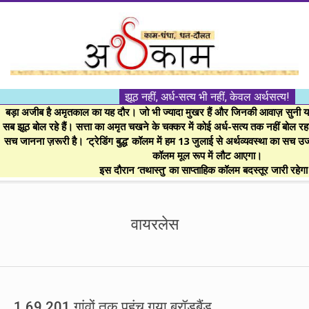
Skip
to
content
।।
झूठ नहीं, अर्ध-सत्य भी नहीं, केवल अर्थसत्य!
अर्थकाम।।
बड़ा अजीब है अमृतकाल का यह दौर। जो भी ज्यादा मुखर हैं और जिनकी आवाज़ सुनी या 
सब झूठ बोल रहे हैं। सत्ता का अमृत चखने के चक्कर में कोई अर्ध-सत्य तक नहीं बोल रहा। 
सच जानना ज़रूरी है। ‘ट्रेडिंग बुद्ध’ कॉलम में हम 13 जुलाई से अर्थव्यवस्था का सच उ
BE
कॉलम मूल रूप में लौट आएगा।
इस दौरान ‘तथास्तु’ का साप्ताहिक कॉलम बदस्तूर जारी रहेग
FINANCIALLY
Secondary
Navigation
वायरलेस
CLEVER!
Menu
1,69,201 गांवों तक पहुंच गया ब्रॉडबैंड