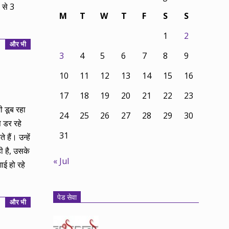
 से 3
M
T
W
T
F
S
S
1
2
और भी
3
4
5
6
7
8
9
10
11
12
13
14
15
16
17
18
19
20
21
22
23
ी डूब रहा
24
25
26
27
28
29
30
े डर रहे
31
ैं। उन्हें
 है, उसके
« Jul
ई हो रहे
पेड सेवा
और भी