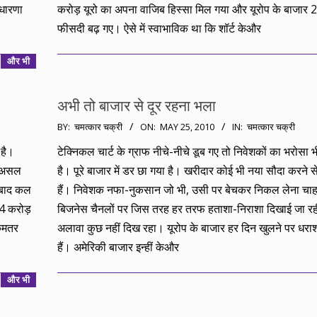
 धारणा
करोड़ यूरो का अपना वाजिब हिस्सा मिल गया और यूरोप के बाजार 2
फीसदी बढ़ गए। ऐसे में स्वाभाविक था कि शॉर्ट केऔर
और भी
अभी तो बाजार से दूर रहना भला
2010-
BY:
चमत्कार चक्री
ON:
MAY 25, 2010
IN:
चमत्कार चक्री
05-
 है।
टेक्निकल चार्ट के ग्राफ नीचे-नीचे डूब गए तो निवेशकों का भरोसा भ
25
दरअसल
है। पूरे बाजार में डर छा गया है। खरीदार कोई भी नया सौदा करने स
े बाद कल
हैं। निवेशक नफा-नुकसान जो भी, उसी पर बेचकर निकल लेना चाहते ह
4 करोड़
बिजनेस चैनलों पर जिस तरह हर तरफ हताशा-निराशा दिखाई जा रही
 कमतर
अलावा कुछ नहीं दिख रहा। यूरोप के बाजार हर दिन खुलने पर धराशा
हैं। अमेरिकी बाजार इन्हीं केऔर
और भी