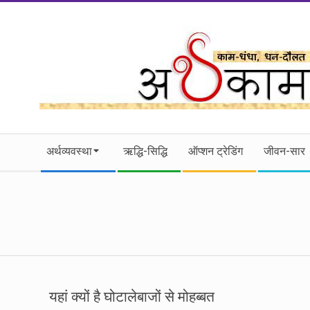
Skip
to
content
।।
Secondary
अर्थकाम।।
अर्थव्यवस्था
ऋद्धि-सिद्धि
ऑप्शन ट्रेडिंग
जीवन-सार
Navigation
Menu
BE
FINANCIALLY
CLEVER!
यहां क्यों है घोटालेबाजों से मोहब्बत