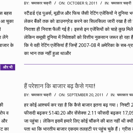
2011-
BY:
चमत्कार चक्री
ON:
OCTOBER 9, 2011
IN:
चमत्कार चक्री
10-
 उस बहस
स्टैंडर्ड एंड पुअर्स, मूडीज और फिच जैसी रेटिंग एजेंसियों ने दुनिया भर म
09
क आ चुका
लेकर बैंकों तक को डाउनग्रेड करने का सिलसिला जारी रखा है त
ी
निराशा ही निराश फैली गई है। इससे इन एजेंसियों को चाहे कुछ मिले 
लेंगे
लेकिन समूची दुनिया में निवेशकों को वित्तीय नुकसान जरूर हो रहा है।
बाजार के
कि ये वही रेटिंग एजेंसियां हैं जिन्हें 2007-08 में अमेरिका के सब-प
का भान तक नहीं हुआ थाऔर
और भी
हैं परेशान कि बाजार बढ़ कैसे गया!
2011-
BY:
चमत्कार चक्री
ON:
SEPTEMBER 20, 2011
IN:
चमत्कार चक
09-
की
हर कोई आश्चर्य कर रहा है कि कैसे बाजार इतना बढ़ गया। निफ्टी 
20
रोप व
फीसदी बढ़कर 5140.20 और सेंसेक्स 2.11 फीसदी बढ़कर 17,0
र और
जा पहुंचा। लेकिन इसमें हमारे लिए कोई चौंकने की बात नहीं थी क्यों
ावट का
पता था कि भारतीय बाजार एकदम तलहटी पर पहुंच चुके हैं। ग्रीस