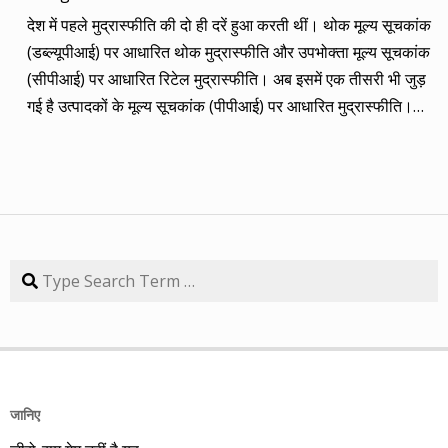
कंपनियां। आप नीचे की सारिणी से देख सकते हैं कि पांच में चार ने अपना
देश में पहले मुद्रास्फीति की दो ही दरें हुआ करती थीं। थोक मूल्य सूचकांक
(तीन से पांच साल का) लक्ष्य साल भर में ही पूरा कर लिया है, जबकि एक
(डब्ल्यूपीआई) पर आधारित थोक मुद्रास्फीति और उपभोक्ता मूल्य सूचकांक
कंपनी 84.57 प्रतिशत रिटर्न के साथ लक्ष्य से ज़रा-सा पीछे है। तारीख
(सीपीआई) पर आधारित रिटेल मुद्रास्फीति। अब इसमें एक तीसरी भी जुड़
कंपनी तब का भाव समय लक्ष्य 30/09/14 का भाव रिटर्न (%) 01/09/13
गई है उत्पादकों के मूल्य सूचकांक (पीपीआई) पर आधारित मुद्रास्फीति।
डॉ. रेड्डीज़ लैब 2292.90 3 साल 2815 3229.60 40.85 08/09/13
लेकिन ये सभी बैंकिंग, कॉरपोरेट क्षेत्र और वित्तीय तंत्र के लिए मायने रखती
एचडीएफसी बैंक 616.20 3 साल 850 872.65 41.62 15/09/13
हैं, जबकि देश के आमजन के लिए इनका कोई खास मतलब नहीं। उसके लिए
अतुल ऑटो 173.65 5 साल 260 367.90 111.86 22/09/13 कमिन्स
तो सालों-साल से ‘महंगाई डायन खाये जात है’ की स्थिति बनी हुई है।
इंडिया 409.25 3 साल 474 671.05 63.97 29/09/13 नवनीत
मुद्रास्फीति जितनी बढ़ती है, उससे ज्यादा कमाई बढ़ जाए तो किसी को
एजुकेशन 53.15 3 साल 110 98.10 84.57 यहां यह भी गौर करने की
महंगाई से फर्क नहीं पड़ता। लेकिन जब कमाई ठहरी या घट रही हो तब
बात है कि हम आमतौर पर हर महीने लार्जकैप, मिडकैप और स्मॉल कैप का
मुद्रास्फीति का 4% बढ़ना भी घर-गृहस्थी की कमर तोड़ देता है। सरकार
Search
संतुलन बनाकर चलते हैं। यह भी बताते हैं कि कहां पर एंट्री करें और आपके
कहती है कि उसने तो पिछले बारह सालों में मुद्रास्फीति को काबू में कर रखा
पास कुल एक लाख रुपए हों तो उस हफ्ते की कंपनी में कितना लगाना चाहिए,
है। रिजर्व बैंक ने अगस्त 2016 से फ्लेक्सिबल इनफ्लेशन टार्गेटिंग
उसके कितने शेयर खरीदने चाहिए। मसलन, सितंबर 2013 में हमने तीन
(एफआईटी) फ्रेमवर्क के तहत रिटेल मुद्रास्फीति के लिए 4% को बीच में
लार्जकैप, एक मिडकैप और एक स्मॉल कैप कंपनी आपके निवेश के लिए पेश
रखकर 2% ऊपर-नीचे यानी 2% से 6% की जो रेंज घोषित की है, वो अभी
की थी। इसमें से लार्ज कैप कंपनियों में डॉ. रेड्डीज़ लैब का शेयर लक्ष्य
तक टूटी नहीं है। यह फ्रेमवर्क हर पांच साल पर बढ़ाया जाता है। अभी इसे
हासिल कर चुका है और यही नहीं, 24 सितंबर 2014 को 3356.60 रुपए
जानिए
31 मार्च 2031 तक बढ़ा दिया गया है। जून में रिटेल मुद्रास्फीति की दर
पर 52 हफ्ते का शिखर पकड़ चुका है। एचडीएफसी बैंक भी लक्ष्य हासिल