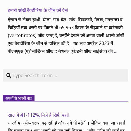
हमारी आंखें बैक्टीरिया के जीन की देन!
इंसान से लेकर हाथी, घोड़ा, गाय-बैल, सांप, छिपकली, मेढक, मगरमच्छ व
चिड़ियों तक धरती पर जितने भी 69,963 किस्म के रीढ़वाले या कशेरुकी
(vertebrates) जीव-जन्तु हैं, उन्होंने देखने की क्षमता वाली अपनी आंखें
एक बैक्टीरिया के जीन से हासिल की है। यह सच अप्रैल 2023 में
पीएनएएस (प्रोसीडिंग्स ऑफ द नेशनल एकेडमी ऑफ साइंसेज) की
…
Search
अपनों से अपनी बात
साल में 41-112%, मिले है सिर्फ यहां!
भारतीय अर्थव्यवस्था बढ़ रही है और आगे भी बढ़ेगी। लेकिन कहा जा रहा है
कि इसका लाभ आम आदमी को पूरा नहीं मिलता। अमीर-गरीब की खाईं बढ़