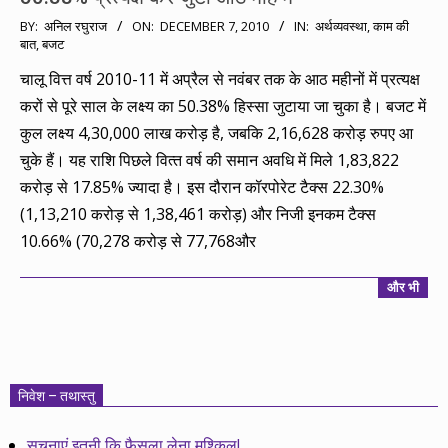
2010-
BY:
अनिल रघुराज
ON:
DECEMBER 7, 2010
IN:
अर्थव्यवस्था
,
काम की
बात
,
बजट
12-
07
चालू वित्त वर्ष 2010-11 में अप्रैल से नवंबर तक के आठ महीनों में प्रत्‍यक्ष
करों से पूरे साल के लक्ष्य का 50.38% हिस्सा जुटाया जा चुका है। बजट में
कुल लक्ष्य 4,30,000 लाख करोड़ है, जबकि 2,16,628 करोड़ रुपए आ
चुके हैं। यह राशि पिछले वित्‍त वर्ष की समान अवधि में मिले 1,83,822
करोड़ से 17.85% ज्यादा है। इस दौरान कॉरपोरेट टैक्स 22.30%
(1,13,210 करोड़ से 1,38,461 करोड़) और निजी इनकम टैक्स
10.66% (70,278 करोड़ से 77,768और
और भी
निवेश – तथास्तु
सूचनाएं इतनी कि फैसला लेना मुश्किल!