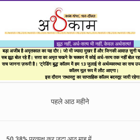
Skip
to
content
।।
झूठ नहीं, अर्ध-सत्य भी नहीं, केवल अर्थसत्य!
अर्थकाम।।
बड़ा अजीब है अमृतकाल का यह दौर। जो भी ज्यादा मुखर हैं और जिनकी आवाज़ सुनी या 
सब झूठ बोल रहे हैं। सत्ता का अमृत चखने के चक्कर में कोई अर्ध-सत्य तक नहीं बोल रहा। 
सच जानना ज़रूरी है। ‘ट्रेडिंग बुद्ध’ कॉलम में हम 13 जुलाई से अर्थव्यवस्था का सच उ
BE
कॉलम मूल रूप में लौट आएगा।
इस दौरान ‘तथास्तु’ का साप्ताहिक कॉलम बदस्तूर जारी रहेग
FINANCIALLY
Secondary
Navigation
पहले आठ महीने
CLEVER!
Menu
50.38% प्रत्यक्ष कर जुटा आठ माह में