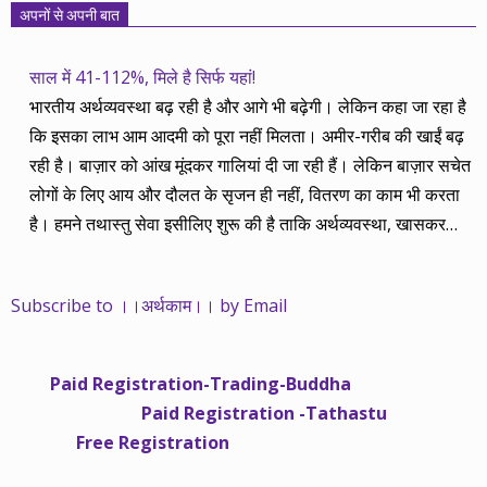
अपनों से अपनी बात
साल में 41-112%, मिले है सिर्फ यहां!
भारतीय अर्थव्यवस्था बढ़ रही है और आगे भी बढ़ेगी। लेकिन कहा जा रहा है
कि इसका लाभ आम आदमी को पूरा नहीं मिलता। अमीर-गरीब की खाईं बढ़
रही है। बाज़ार को आंख मूंदकर गालियां दी जा रही हैं। लेकिन बाज़ार सचेत
लोगों के लिए आय और दौलत के सृजन ही नहीं, वितरण का काम भी करता
है। हमने तथास्तु सेवा इसीलिए शुरू की है ताकि अर्थव्यवस्था, खासकर
कंपनियों के बढ़ने का लाभ निपट गरीबी से ऊपर रहनेवाले लोगों तक पहुंचाया
जा सके। वे जिन्हें बैंक बहुत हुआ तो 9 प्रतिशत देता है, जबकि वास्तविक
Subscribe to ।।अर्थकाम।। by Email
महंगाई की दर 10 प्रतिशत से ऊपर रहती है। वे भागकर जाते हैं सोने और
रीयल एस्टेट में चले जाते हैं तो उनकी बचत लॉक हो जाती है। देश के काम
नहीं आती। खुद उनके कितने काम आएगी, यह भी पक्का नहीं। जो पिछले
Paid Registration-Trading-Buddha
साढ़े चार सालों से अर्थकाम से जुड़े हैं, वे हमारी ईमानदारी और सत्यनिष्ठा से
Paid Registration -Tathastu
भलीभांति वाकिफ हैं। शुरू में हम भी कच्चे थे तो बाज़ार के उस्तादों के जाल
Free Registration
में फंस गए। गलतियां कीं। लेकिन जैसे ही समझ में आया, खटाक से उनसे