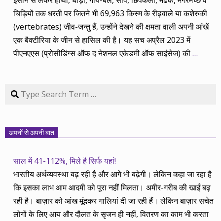
इंसान से लेकर हाथी, घोड़ा, गाय-बैल, सांप, छिपकली, मेढक, मगरमच्छ व
चिड़ियों तक धरती पर जितने भी 69,963 किस्म के रीढ़वाले या कशेरुकी
(vertebrates) जीव-जन्तु हैं, उन्होंने देखने की क्षमता वाली अपनी आंखें
एक बैक्टीरिया के जीन से हासिल की है। यह सच अप्रैल 2023 में
पीएनएएस (प्रोसीडिंग्स ऑफ द नेशनल एकेडमी ऑफ साइंसेज) की
…
Search
अपनों से अपनी बात
साल में 41-112%, मिले है सिर्फ यहां!
भारतीय अर्थव्यवस्था बढ़ रही है और आगे भी बढ़ेगी। लेकिन कहा जा रहा है
कि इसका लाभ आम आदमी को पूरा नहीं मिलता। अमीर-गरीब की खाईं बढ़
रही है। बाज़ार को आंख मूंदकर गालियां दी जा रही हैं। लेकिन बाज़ार सचेत
लोगों के लिए आय और दौलत के सृजन ही नहीं, वितरण का काम भी करता