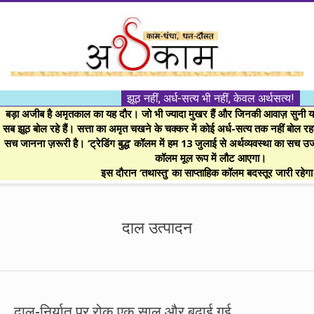
Skip
to
content
।।
झूठ नहीं, अर्ध-सत्य भी नहीं, केवल अर्थसत्य!
अर्थकाम।।
बड़ा अजीब है अमृतकाल का यह दौर। जो भी ज्यादा मुखर हैं और जिनकी आवाज़ सुनी या 
सब झूठ बोल रहे हैं। सत्ता का अमृत चखने के चक्कर में कोई अर्ध-सत्य तक नहीं बोल रहा। 
सच जानना ज़रूरी है। ‘ट्रेडिंग बुद्ध’ कॉलम में हम 13 जुलाई से अर्थव्यवस्था का सच उ
BE
कॉलम मूल रूप में लौट आएगा।
इस दौरान ‘तथास्तु’ का साप्ताहिक कॉलम बदस्तूर जारी रहेग
FINANCIALLY
Secondary
Navigation
दाल उत्पादन
CLEVER!
Menu
दाल-निर्यात पर रोक एक साल और बढ़ाई गई