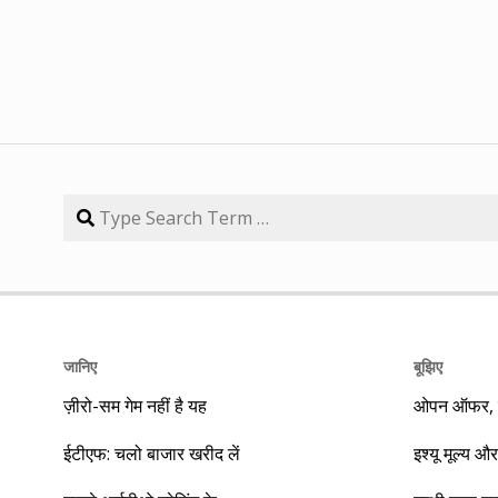
जानिए
बूझिए
ज़ीरो-सम गेम नहीं है यह
ओपन ऑफर, बा
ईटीएफ: चलो बाजार खरीद लें
इश्यू मूल्य और