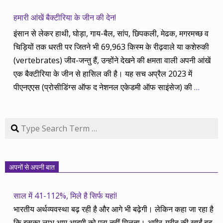
हमारी आंखें बैक्टीरिया के जीन की देन!
इंसान से लेकर हाथी, घोड़ा, गाय-बैल, सांप, छिपकली, मेढक, मगरमच्छ व
चिड़ियों तक धरती पर जितने भी 69,963 किस्म के रीढ़वाले या कशेरुकी
(vertebrates) जीव-जन्तु हैं, उन्होंने देखने की क्षमता वाली अपनी आंखें
एक बैक्टीरिया के जीन से हासिल की है। यह सच अप्रैल 2023 में
पीएनएएस (प्रोसीडिंग्स ऑफ द नेशनल एकेडमी ऑफ साइंसेज) की
…
Search
अपनों से अपनी बात
साल में 41-112%, मिले है सिर्फ यहां!
भारतीय अर्थव्यवस्था बढ़ रही है और आगे भी बढ़ेगी। लेकिन कहा जा रहा है
कि इसका लाभ आम आदमी को पूरा नहीं मिलता। अमीर-गरीब की खाईं बढ़