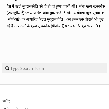
कंपनियां। आप नीचे की सारिणी से देख सकते हैं कि पांच में चार ने अपना
देश में पहले मुद्रास्फीति की दो ही दरें हुआ करती थीं। थोक मूल्य सूचकांक
(तीन से पांच साल का) लक्ष्य साल भर में ही पूरा कर लिया है, जबकि एक
(डब्ल्यूपीआई) पर आधारित थोक मुद्रास्फीति और उपभोक्ता मूल्य सूचकांक
कंपनी 84.57 प्रतिशत रिटर्न के साथ लक्ष्य से ज़रा-सा पीछे है। तारीख
(सीपीआई) पर आधारित रिटेल मुद्रास्फीति। अब इसमें एक तीसरी भी जुड़
कंपनी तब का भाव समय लक्ष्य 30/09/14 का भाव रिटर्न (%) 01/09/13
गई है उत्पादकों के मूल्य सूचकांक (पीपीआई) पर आधारित मुद्रास्फीति।
डॉ. रेड्डीज़ लैब 2292.90 3 साल 2815 3229.60 40.85 08/09/13
लेकिन ये सभी बैंकिंग, कॉरपोरेट क्षेत्र और वित्तीय तंत्र के लिए मायने रखती
एचडीएफसी बैंक 616.20 3 साल 850 872.65 41.62 15/09/13
हैं, जबकि देश के आमजन के लिए इनका कोई खास मतलब नहीं। उसके लिए
अतुल ऑटो 173.65 5 साल 260 367.90 111.86 22/09/13 कमिन्स
तो सालों-साल से ‘महंगाई डायन खाये जात है’ की स्थिति बनी हुई है।
इंडिया 409.25 3 साल 474 671.05 63.97 29/09/13 नवनीत
मुद्रास्फीति जितनी बढ़ती है, उससे ज्यादा कमाई बढ़ जाए तो किसी को
एजुकेशन 53.15 3 साल 110 98.10 84.57 यहां यह भी गौर करने की
महंगाई से फर्क नहीं पड़ता। लेकिन जब कमाई ठहरी या घट रही हो तब
बात है कि हम आमतौर पर हर महीने लार्जकैप, मिडकैप और स्मॉल कैप का
मुद्रास्फीति का 4% बढ़ना भी घर-गृहस्थी की कमर तोड़ देता है। सरकार
Search
संतुलन बनाकर चलते हैं। यह भी बताते हैं कि कहां पर एंट्री करें और आपके
कहती है कि उसने तो पिछले बारह सालों में मुद्रास्फीति को काबू में कर रखा
पास कुल एक लाख रुपए हों तो उस हफ्ते की कंपनी में कितना लगाना चाहिए,
है। रिजर्व बैंक ने अगस्त 2016 से फ्लेक्सिबल इनफ्लेशन टार्गेटिंग
उसके कितने शेयर खरीदने चाहिए। मसलन, सितंबर 2013 में हमने तीन
(एफआईटी) फ्रेमवर्क के तहत रिटेल मुद्रास्फीति के लिए 4% को बीच में
लार्जकैप, एक मिडकैप और एक स्मॉल कैप कंपनी आपके निवेश के लिए पेश
रखकर 2% ऊपर-नीचे यानी 2% से 6% की जो रेंज घोषित की है, वो अभी
की थी। इसमें से लार्ज कैप कंपनियों में डॉ. रेड्डीज़ लैब का शेयर लक्ष्य
तक टूटी नहीं है। यह फ्रेमवर्क हर पांच साल पर बढ़ाया जाता है। अभी इसे
हासिल कर चुका है और यही नहीं, 24 सितंबर 2014 को 3356.60 रुपए
जानिए
31 मार्च 2031 तक बढ़ा दिया गया है। जून में रिटेल मुद्रास्फीति की दर
पर 52 हफ्ते का शिखर पकड़ चुका है। एचडीएफसी बैंक भी लक्ष्य हासिल