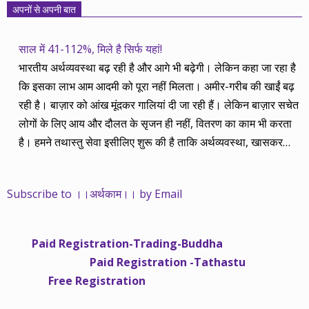
अपनों से अपनी बात
साल में 41-112%, मिले है सिर्फ यहां!
भारतीय अर्थव्यवस्था बढ़ रही है और आगे भी बढ़ेगी। लेकिन कहा जा रहा है
कि इसका लाभ आम आदमी को पूरा नहीं मिलता। अमीर-गरीब की खाईं बढ़
रही है। बाज़ार को आंख मूंदकर गालियां दी जा रही हैं। लेकिन बाज़ार सचेत
लोगों के लिए आय और दौलत के सृजन ही नहीं, वितरण का काम भी करता
है। हमने तथास्तु सेवा इसीलिए शुरू की है ताकि अर्थव्यवस्था, खासकर
कंपनियों के बढ़ने का लाभ निपट गरीबी से ऊपर रहनेवाले लोगों तक पहुंचाया
जा सके। वे जिन्हें बैंक बहुत हुआ तो 9 प्रतिशत देता है, जबकि वास्तविक
Subscribe to ।।अर्थकाम।। by Email
महंगाई की दर 10 प्रतिशत से ऊपर रहती है। वे भागकर जाते हैं सोने और
रीयल एस्टेट में चले जाते हैं तो उनकी बचत लॉक हो जाती है। देश के काम
नहीं आती। खुद उनके कितने काम आएगी, यह भी पक्का नहीं। जो पिछले
Paid Registration-Trading-Buddha
साढ़े चार सालों से अर्थकाम से जुड़े हैं, वे हमारी ईमानदारी और सत्यनिष्ठा से
Paid Registration -Tathastu
भलीभांति वाकिफ हैं। शुरू में हम भी कच्चे थे तो बाज़ार के उस्तादों के जाल
Free Registration
में फंस गए। गलतियां कीं। लेकिन जैसे ही समझ में आया, खटाक से उनसे