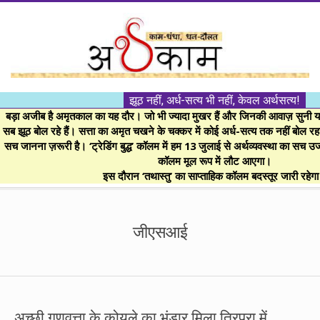
Skip
to
content
।।
झूठ नहीं, अर्ध-सत्य भी नहीं, केवल अर्थसत्य!
अर्थकाम।।
बड़ा अजीब है अमृतकाल का यह दौर। जो भी ज्यादा मुखर हैं और जिनकी आवाज़ सुनी या 
सब झूठ बोल रहे हैं। सत्ता का अमृत चखने के चक्कर में कोई अर्ध-सत्य तक नहीं बोल रहा। 
सच जानना ज़रूरी है। ‘ट्रेडिंग बुद्ध’ कॉलम में हम 13 जुलाई से अर्थव्यवस्था का सच उ
BE
कॉलम मूल रूप में लौट आएगा।
इस दौरान ‘तथास्तु’ का साप्ताहिक कॉलम बदस्तूर जारी रहेग
FINANCIALLY
Secondary
Navigation
जीएसआई
CLEVER!
Menu
अच्छी गुणवत्ता के कोयले का भंडार मिला त्रिपुरा में