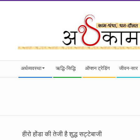
Skip
to
content
।।
Secondary
अर्थकाम।।
अर्थव्यवस्था
ऋद्धि-सिद्धि
ऑप्शन ट्रेडिंग
जीवन-सार
Navigation
Menu
BE
FINANCIALLY
CLEVER!
हीरो होंडा की तेजी है शुद्ध सट्टेबाजी