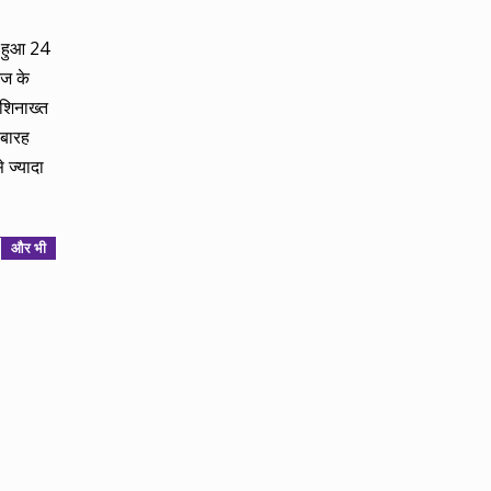
ो हुआ 24
आज के
 शिनाख्त
े बारह
 ज्यादा
और भी