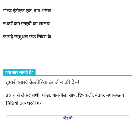
नहीं, दस साल में अपनी बचत से दस गुना दौलत बनाने के मौके बहुत सारे
गोल्ड ईटीएफ एक, दाम अनेक
आएंगे। दूसरे आपको बस उल्लू बनाएंगे। केवल हम ही हैं जो पूरी ईमानदारी
और सत्यनिष्ठा से आपके लिए निवेश के हर रविवार को शानदार मौके लेकर
न करें कम एनएवी का लालच
आते रहेंगे। तुलसीदास की चौपाई याद कीजिए – सकल पदारथ है जन मांही,
फायदे म्यूचुअल फंड निवेश के
कर्महीन नर पावत नाहीं। आपके हिस्से का कुछ कर्म हम कर दे रहे हैं। बाकी
तो आपको ही करना पड़ेगा। इसलिए…. सोचिए। समझिए। फैसला
कीजिए। तथास्तु!!!
क्या आप जानते हैं?
हमारी आंखें बैक्टीरिया के जीन की देन!
इंसान से लेकर हाथी, घोड़ा, गाय-बैल, सांप, छिपकली, मेढक, मगरमच्छ व
चिड़ियों तक धरती पर
और भी