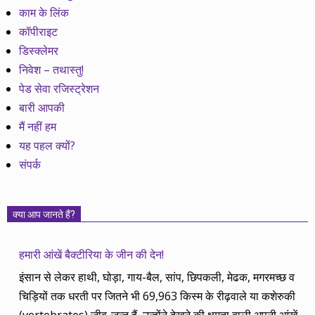
काम के लिंक
कॉपीराइट
डिस्क्लेमर
निवेश – तथास्तु!
पेड सेवा रजिस्ट्रेशन
बारी आपकी
मैं नहीं हम
यह पहल क्यों?
संपर्क
क्या आप जानते हैं?
हमारी आंखें बैक्टीरिया के जीन की देन!
इंसान से लेकर हाथी, घोड़ा, गाय-बैल, सांप, छिपकली, मेढक, मगरमच्छ व
चिड़ियों तक धरती पर जितने भी 69,963 किस्म के रीढ़वाले या कशेरुकी
(vertebrates) जीव-जन्तु हैं, उन्होंने देखने की क्षमता वाली अपनी आंखें