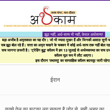
Skip
to
content
।।
झूठ नहीं, अर्ध-सत्य भी नहीं, केवल अर्थसत्य!
अर्थकाम।।
बड़ा अजीब है अमृतकाल का यह दौर। जो भी ज्यादा मुखर हैं और जिनकी आवाज़ सुनी या 
सब झूठ बोल रहे हैं। सत्ता का अमृत चखने के चक्कर में कोई अर्ध-सत्य तक नहीं बोल रहा। 
सच जानना ज़रूरी है। ‘ट्रेडिंग बुद्ध’ कॉलम में हम 13 जुलाई से अर्थव्यवस्था का सच उ
BE
कॉलम मूल रूप में लौट आएगा।
इस दौरान ‘तथास्तु’ का साप्ताहिक कॉलम बदस्तूर जारी रहेग
FINANCIALLY
Secondary
Navigation
ईरान
CLEVER!
Menu
कच्चे तेल का झटका लग सकता है ज़ोर से, सही असर का