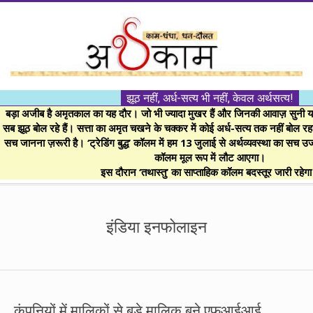
Skip
to
content
।।
झूठ नहीं, अर्ध-सत्य भी नहीं, केवल अर्थसत्य!
अर्थकाम।।
बड़ा अजीब है अमृतकाल का यह दौर। जो भी ज्यादा मुखर हैं और जिनकी आवाज़ सुनी या 
सब झूठ बोल रहे हैं। सत्ता का अमृत चखने के चक्कर में कोई अर्ध-सत्य तक नहीं बोल रहा। 
सच जानना ज़रूरी है। ‘ट्रेडिंग बुद्ध’ कॉलम में हम 13 जुलाई से अर्थव्यवस्था का सच उ
BE
कॉलम मूल रूप में लौट आएगा।
इस दौरान ‘तथास्तु’ का साप्ताहिक कॉलम बदस्तूर जारी रहेग
FINANCIALLY
Secondary
Navigation
इंडिया इनफोलाइन
CLEVER!
Menu
कंपनियों में मालिकों से बड़े मालिक बने एफआईआई,