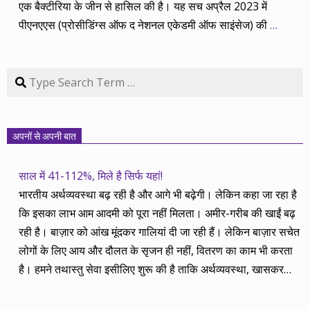
एक बैक्टीरिया के जीन से हासिल की है। यह सच अप्रैल 2023 में
पीएनएएस (प्रोसीडिंग्स ऑफ द नेशनल एकेडमी ऑफ साइंसेज) की
…
Search
अपनों से अपनी बात
साल में 41-112%, मिले है सिर्फ यहां!
भारतीय अर्थव्यवस्था बढ़ रही है और आगे भी बढ़ेगी। लेकिन कहा जा रहा है
कि इसका लाभ आम आदमी को पूरा नहीं मिलता। अमीर-गरीब की खाईं बढ़
रही है। बाज़ार को आंख मूंदकर गालियां दी जा रही हैं। लेकिन बाज़ार सचेत
लोगों के लिए आय और दौलत के सृजन ही नहीं, वितरण का काम भी करता
है। हमने तथास्तु सेवा इसीलिए शुरू की है ताकि अर्थव्यवस्था, खासकर
कंपनियों के बढ़ने का लाभ निपट गरीबी से ऊपर रहनेवाले लोगों तक पहुंचाया
जा सके। वे जिन्हें बैंक बहुत हुआ तो 9 प्रतिशत देता है, जबकि वास्तविक