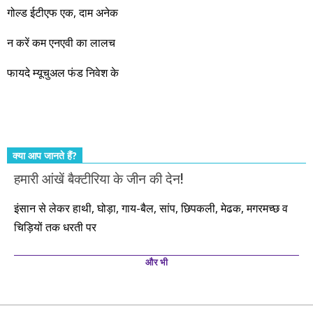
नहीं, दस साल में अपनी बचत से दस गुना दौलत बनाने के मौके बहुत सारे
गोल्ड ईटीएफ एक, दाम अनेक
आएंगे। दूसरे आपको बस उल्लू बनाएंगे। केवल हम ही हैं जो पूरी ईमानदारी
और सत्यनिष्ठा से आपके लिए निवेश के हर रविवार को शानदार मौके लेकर
न करें कम एनएवी का लालच
आते रहेंगे। तुलसीदास की चौपाई याद कीजिए – सकल पदारथ है जन मांही,
फायदे म्यूचुअल फंड निवेश के
कर्महीन नर पावत नाहीं। आपके हिस्से का कुछ कर्म हम कर दे रहे हैं। बाकी
तो आपको ही करना पड़ेगा। इसलिए…. सोचिए। समझिए। फैसला
कीजिए। तथास्तु!!!
क्या आप जानते हैं?
हमारी आंखें बैक्टीरिया के जीन की देन!
इंसान से लेकर हाथी, घोड़ा, गाय-बैल, सांप, छिपकली, मेढक, मगरमच्छ व
चिड़ियों तक धरती पर
और भी