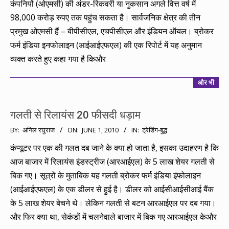
कंपनियों (ओएमसी) की अंडर-रिकवरी या नुकसान अगले वित्त वर्ष में
98,000 करोड़ रुपए तक पहुंच सकता है। सार्वजनिक क्षेत्र की तीन
प्रमुख ओएमसी हैं – बीपीसीएल, एचपीसीएल और इंडियन ऑयल। ब्रोकर
फर्म इंडिया इनफोलाइन (आईआईएफएल) की एक रिपोर्ट में यह अनुमान
व्यक्त करते हुए कहा गया है किऔर
और भी
गलती से रिलायंस 20 फीसदी धड़ाम
2010-
BY:
अनिल रघुराज
ON:
JUNE 1, 2010
IN:
ट्रेडिंग-बुद्ध
06-
कंप्यूटर पर एक की गलत दब जाने के क्या हो जाता है, इसका उदाहरण है कि
01
आज बाजार में रिलायंस इंडस्ट्रीज (आरआईएल) के 5 लाख शेयर गलती से
बिक गए। सूत्रों के मुताबिक यह गलती ब्रोकर फर्म इंडिया इंफोलाइन
(आईआईएफएल) के एक डीलर से हुई है। डीलर को आईसीआईसीआई बैंक
के 5 लाख शेयर बेचने थे। लेकिन गलती से बटन आरआईएल पर दब गया।
और फिर क्या था, सेकंडों में चलनेवाले बाजार में बिक गए आरआईएल केऔर