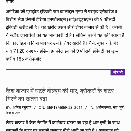
बाजार
10-
05
अमेरिका की प्राइवेट इक्विटी फर्म कार्लाइल ग्रुप ने प्रमुख ब्रोकरेज व
वित्तीय सेवा कंपनी इंडिया इनफोलाइन (आईआईएफएल) की 9 फीसदी
इक्विटी खरीद ली है। यह खरीद उसने सीधे शेयर बाजार से की है। कंपनी
ने स्टॉक एक्सचेंजों को यह जानकारी दी है। लेकिन उसने यह नहीं बताया है
कि कार्लाइल ने किस भाव पर उसके शेयर खरीदे हैं। वैसे, बुधवार के बंद
भाव 71.20 रुपए पर इंडिया इनफोलाइन की 9 फीसदी इक्विटी का मूल्य
करीब 185 करोड़और
और भी
कैश बाजार में घटते वोल्यूम की मार, ब्रोकरों के शटर
गिरने का खतरा बढ़ा
2011-
BY:
अनिल रघुराज
ON:
SEPTEMBER 23, 2011
IN:
अर्थव्यवस्था
,
नवा-जूनी
,
वित्त बाजार
09-
23
शेयर बाजार में कैश सेगमेंट में कारोबार घटता जा रहा है और इसी के साथ
ब्रोकरों के वजूद पर लटकी तलवार नीचे आती जा रही है। शुक्रवार को