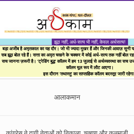
Skip
to
content
।।
झूठ नहीं, अर्ध-सत्य भी नहीं, केवल अर्थसत्य!
अर्थकाम।।
बड़ा अजीब है अमृतकाल का यह दौर। जो भी ज्यादा मुखर हैं और जिनकी आवाज़ सुनी या 
सब झूठ बोल रहे हैं। सत्ता का अमृत चखने के चक्कर में कोई अर्ध-सत्य तक नहीं बोल रहा। 
सच जानना ज़रूरी है। ‘ट्रेडिंग बुद्ध’ कॉलम में हम 13 जुलाई से अर्थव्यवस्था का सच उ
BE
कॉलम मूल रूप में लौट आएगा।
इस दौरान ‘तथास्तु’ का साप्ताहिक कॉलम बदस्तूर जारी रहेग
FINANCIALLY
Secondary
Navigation
आलाकमान
CLEVER!
Menu
कांग्रेस ने दागी नेताओं को निकाला, चव्हाण और कलमाडी