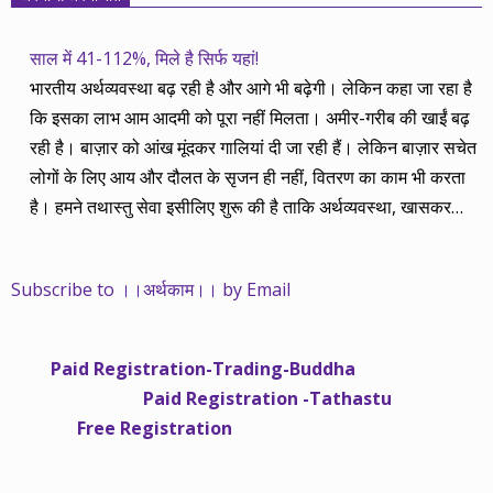
साल में 41-112%, मिले है सिर्फ यहां!
भारतीय अर्थव्यवस्था बढ़ रही है और आगे भी बढ़ेगी। लेकिन कहा जा रहा है
कि इसका लाभ आम आदमी को पूरा नहीं मिलता। अमीर-गरीब की खाईं बढ़
रही है। बाज़ार को आंख मूंदकर गालियां दी जा रही हैं। लेकिन बाज़ार सचेत
लोगों के लिए आय और दौलत के सृजन ही नहीं, वितरण का काम भी करता
है। हमने तथास्तु सेवा इसीलिए शुरू की है ताकि अर्थव्यवस्था, खासकर
कंपनियों के बढ़ने का लाभ निपट गरीबी से ऊपर रहनेवाले लोगों तक पहुंचाया
जा सके। वे जिन्हें बैंक बहुत हुआ तो 9 प्रतिशत देता है, जबकि वास्तविक
Subscribe to ।।अर्थकाम।। by Email
महंगाई की दर 10 प्रतिशत से ऊपर रहती है। वे भागकर जाते हैं सोने और
रीयल एस्टेट में चले जाते हैं तो उनकी बचत लॉक हो जाती है। देश के काम
नहीं आती। खुद उनके कितने काम आएगी, यह भी पक्का नहीं। जो पिछले
Paid Registration-Trading-Buddha
साढ़े चार सालों से अर्थकाम से जुड़े हैं, वे हमारी ईमानदारी और सत्यनिष्ठा से
Paid Registration -Tathastu
भलीभांति वाकिफ हैं। शुरू में हम भी कच्चे थे तो बाज़ार के उस्तादों के जाल
Free Registration
में फंस गए। गलतियां कीं। लेकिन जैसे ही समझ में आया, खटाक से उनसे
किनारा कस लिया। करीब सवा साल पहले से नए सिरे से शुरू किया तो