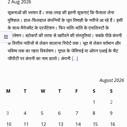
2 Aug 2026
सूचनाओं की भरमार है। तरह-तरह की इतनी सूचनाएं कि फैसला लेना
मुश्किल। हाल-फिलहाल कंपनियों के जून तिमाही के नतीजे आ रहे हैं। इसी
के साथ मैनेजमेंट के प्रजेंटेशन। फिर भांति-भांति के एनालिस्टों के
विश्लेषण। ब्रोकरों की तरफ से खरीदने की संस्तुतियां। सबके पीछे कंपनी
के वित्तीय नतीजों से लेकर सालाना रिपोर्ट तक। भूत से लेकर वर्तमान और
भविष्य तक का गहरा विश्लेषण। गूगल के जेमिनाई या ओपन एआई के चैट
जीपीटी पर कंपनी का नाम डालो। कंपनी
[…]
August 2026
M
T
W
T
F
S
S
1
2
3
4
5
6
7
8
9
10
11
12
13
14
15
16