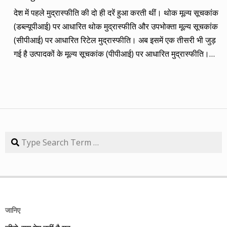
कंपनियां। आप नीचे की सारिणी से देख सकते हैं कि पांच में चार ने अपना
देश में पहले मुद्रास्फीति की दो ही दरें हुआ करती थीं। थोक मूल्य सूचकांक
(तीन से पांच साल का) लक्ष्य साल भर में ही पूरा कर लिया है, जबकि एक
(डब्ल्यूपीआई) पर आधारित थोक मुद्रास्फीति और उपभोक्ता मूल्य सूचकांक
कंपनी 84.57 प्रतिशत रिटर्न के साथ लक्ष्य से ज़रा-सा पीछे है। तारीख
(सीपीआई) पर आधारित रिटेल मुद्रास्फीति। अब इसमें एक तीसरी भी जुड़
कंपनी तब का भाव समय लक्ष्य 30/09/14 का भाव रिटर्न (%) 01/09/13
गई है उत्पादकों के मूल्य सूचकांक (पीपीआई) पर आधारित मुद्रास्फीति।
डॉ. रेड्डीज़ लैब 2292.90 3 साल 2815 3229.60 40.85 08/09/13
लेकिन ये सभी बैंकिंग, कॉरपोरेट क्षेत्र और वित्तीय तंत्र के लिए मायने रखती
एचडीएफसी बैंक 616.20 3 साल 850 872.65 41.62 15/09/13
हैं, जबकि देश के आमजन के लिए इनका कोई खास मतलब नहीं। उसके लिए
अतुल ऑटो 173.65 5 साल 260 367.90 111.86 22/09/13 कमिन्स
तो सालों-साल से ‘महंगाई डायन खाये जात है’ की स्थिति बनी हुई है।
इंडिया 409.25 3 साल 474 671.05 63.97 29/09/13 नवनीत
मुद्रास्फीति जितनी बढ़ती है, उससे ज्यादा कमाई बढ़ जाए तो किसी को
एजुकेशन 53.15 3 साल 110 98.10 84.57 यहां यह भी गौर करने की
महंगाई से फर्क नहीं पड़ता। लेकिन जब कमाई ठहरी या घट रही हो तब
बात है कि हम आमतौर पर हर महीने लार्जकैप, मिडकैप और स्मॉल कैप का
मुद्रास्फीति का 4% बढ़ना भी घर-गृहस्थी की कमर तोड़ देता है। सरकार
Search
संतुलन बनाकर चलते हैं। यह भी बताते हैं कि कहां पर एंट्री करें और आपके
कहती है कि उसने तो पिछले बारह सालों में मुद्रास्फीति को काबू में कर रखा
पास कुल एक लाख रुपए हों तो उस हफ्ते की कंपनी में कितना लगाना चाहिए,
है। रिजर्व बैंक ने अगस्त 2016 से फ्लेक्सिबल इनफ्लेशन टार्गेटिंग
उसके कितने शेयर खरीदने चाहिए। मसलन, सितंबर 2013 में हमने तीन
(एफआईटी) फ्रेमवर्क के तहत रिटेल मुद्रास्फीति के लिए 4% को बीच में
लार्जकैप, एक मिडकैप और एक स्मॉल कैप कंपनी आपके निवेश के लिए पेश
रखकर 2% ऊपर-नीचे यानी 2% से 6% की जो रेंज घोषित की है, वो अभी
की थी। इसमें से लार्ज कैप कंपनियों में डॉ. रेड्डीज़ लैब का शेयर लक्ष्य
तक टूटी नहीं है। यह फ्रेमवर्क हर पांच साल पर बढ़ाया जाता है। अभी इसे
हासिल कर चुका है और यही नहीं, 24 सितंबर 2014 को 3356.60 रुपए
जानिए
31 मार्च 2031 तक बढ़ा दिया गया है। जून में रिटेल मुद्रास्फीति की दर
पर 52 हफ्ते का शिखर पकड़ चुका है। एचडीएफसी बैंक भी लक्ष्य हासिल