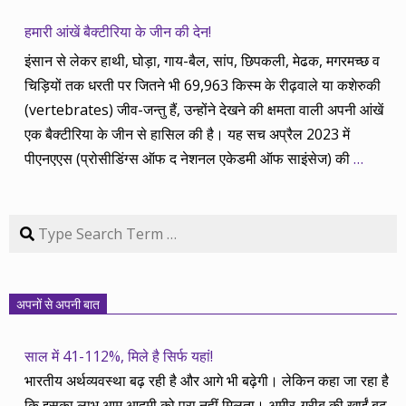
हमारी आंखें बैक्टीरिया के जीन की देन!
इंसान से लेकर हाथी, घोड़ा, गाय-बैल, सांप, छिपकली, मेढक, मगरमच्छ व
चिड़ियों तक धरती पर जितने भी 69,963 किस्म के रीढ़वाले या कशेरुकी
(vertebrates) जीव-जन्तु हैं, उन्होंने देखने की क्षमता वाली अपनी आंखें
एक बैक्टीरिया के जीन से हासिल की है। यह सच अप्रैल 2023 में
पीएनएएस (प्रोसीडिंग्स ऑफ द नेशनल एकेडमी ऑफ साइंसेज) की
…
Search
अपनों से अपनी बात
साल में 41-112%, मिले है सिर्फ यहां!
भारतीय अर्थव्यवस्था बढ़ रही है और आगे भी बढ़ेगी। लेकिन कहा जा रहा है
कि इसका लाभ आम आदमी को पूरा नहीं मिलता। अमीर-गरीब की खाईं बढ़