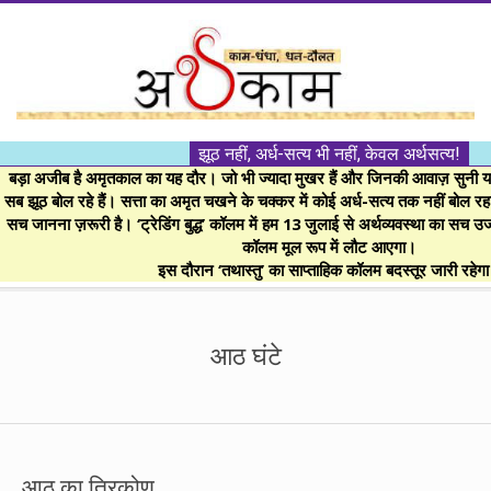
Skip
to
content
।।
झूठ नहीं, अर्ध-सत्य भी नहीं, केवल अर्थसत्य!
अर्थकाम।।
बड़ा अजीब है अमृतकाल का यह दौर। जो भी ज्यादा मुखर हैं और जिनकी आवाज़ सुनी या 
सब झूठ बोल रहे हैं। सत्ता का अमृत चखने के चक्कर में कोई अर्ध-सत्य तक नहीं बोल रहा। 
सच जानना ज़रूरी है। ‘ट्रेडिंग बुद्ध’ कॉलम में हम 13 जुलाई से अर्थव्यवस्था का सच उ
BE
कॉलम मूल रूप में लौट आएगा।
इस दौरान ‘तथास्तु’ का साप्ताहिक कॉलम बदस्तूर जारी रहेग
FINANCIALLY
Secondary
Navigation
आठ घंटे
CLEVER!
Menu
आठ का त्रिकोण