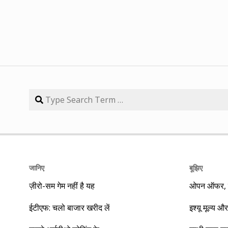
जानिए
बूझिए
ज़ीरो-सम गेम नहीं है यह
ओपन ऑफर, बा
ईटीएफ: चलो बाजार खरीद लें
इश्यू मूल्य और