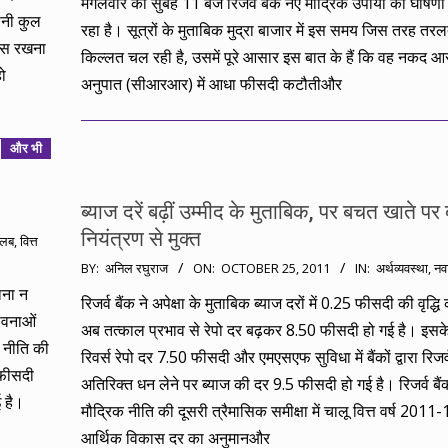
मंगलवार को सुबह 11 बजे रिजर्व बैंक नए मौद्रिक उपायों की घोषणा
पनी कुल
रहा है। सूत्रों के मुताबिक मुद्रा बाजार में इस समय जिस तरह तर
पास रखना
किल्लत चल रही है, उसमें पूरे आसार इस बात के हैं कि वह नकद आर
ो
अनुपात (सीआरआर) में आधा फीसदी कटौतीऔर
और भी
ब्याज दरें बढ़ीं उम्मीद के मुताबिक, पर बचत खाते पर 
नियंत्रण से मुक्त
तलब
,
वित्त
2011-
BY:
अनिल रघुराज
ON:
OCTOBER 25, 2011
IN:
अर्थव्यवस्था
,
नव
10-
पाना न
रिजर्व बैंक ने अपेक्षा के मुताबिक ब्याज दरों में 0.25 फीसदी की वृद्ध
25
भावनाओं
अब तत्काल प्रभाव से रेपो दर बढ़कर 8.50 फीसदी हो गई है। इसक
क नीति की
रिवर्स रेपो दर 7.50 फीसदी और एमएसएफ सुविधा में बैंकों द्वारा रिजर्व
5 फीसदी
अतिरिक्त धन लेने पर ब्याज की दर 9.5 फीसदी हो गई है। रिजर्व बैंक
 है।
मौद्रिक नीति की दूसरी त्रैमासिक समीक्षा में चालू वित्त वर्ष 2011
आर्थिक विकास दर का अनुमानऔर