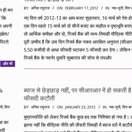
2012-
BY:
अनिल रघुराज
ON:
FEBRUARY 17, 2012
IN:
नवा-जूनी
,
वित्त
मन ही मन
02-
ं कि
नए वित्त वर्ष 2012-13 का आम बजट शुक्रवार, 16 मार्च को पेश 
17
हम अपनी
एक दिन पहले 15 मार्च को दो चीजें बजट का माहौल व पृष्ठभूमि बना
र्खता/
तो आर्थिक समीक्षा और दो, रिजर्व बैंक की मध्य-तिमाही मौद्रिक नीत
पिटते
पूरी उम्मीद है कि उस दिन रिजर्व बैंक नकद आरक्षित अनुपात (सी
5.50 फसीदी से आधा फीसदी घटाकर 5 फीसदी कर देगा। लेकिन 
रिजर्व बैंक के गवर्नर दुव्वरि सुब्बाराव की सोच से तयऔर
और भी
5%
ब्याज से छेड़छाड़ नहीं, पर सीआरआर में हो सकती ह
फीसदी कटौती
2012-
नी
,
वित्त
BY:
अनिल रघुराज
ON:
JANUARY 23, 2012
IN:
नवा-जूनी
,
वित्त ब
01-
मुद्रास्फीति को लेकर रिजर्व बैंक कुछ हद तक निश्चिंत हो गया है।
23
 जस का
इतना नहीं कि मौद्रिक नीति की तीसरी तिमाही में ब्याज दरों में कटौ
सदी