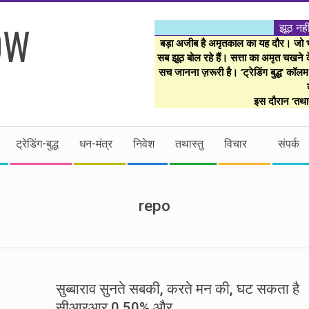
झूठ नही
बड़ा अजीब है अमृतकाल का यह दौर। जो भी 
सब झूठ बोल रहे हैं। सत्ता का अमृत चखने के
सच जानना ज़रूरी है। ‘ट्रेडिंग बुद्ध’ कॉल
इस दौरान ‘तथास
ट्रेडिंग-बुद्ध
धन-मंत्र
निवेश
तथास्तु
विचार
संपर्क
repo
सुब्बाराव सुनते सबकी, करते मन की, घट सकता है
सीआरआर 0.50% और