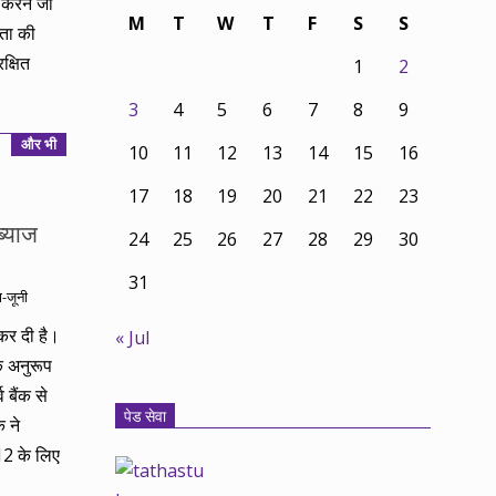
 करने जा
M
T
W
T
F
S
S
लता की
क्षित
1
2
3
4
5
6
7
8
9
और भी
10
11
12
13
14
15
16
17
18
19
20
21
22
23
ब्याज
24
25
26
27
28
29
30
31
ा-जूनी
ि कर दी है।
« Jul
े अनुरूप
 बैंक से
पेड सेवा
 ने
-12 के लिए