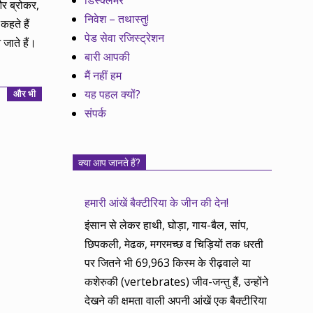
डिस्क्लेमर
और ब्रोकर,
निवेश – तथास्तु!
हते हैं
पेड सेवा रजिस्ट्रेशन
 जाते हैं।
बारी आपकी
मैं नहीं हम
यह पहल क्यों?
और भी
संपर्क
क्या आप जानते हैं?
हमारी आंखें बैक्टीरिया के जीन की देन!
इंसान से लेकर हाथी, घोड़ा, गाय-बैल, सांप,
छिपकली, मेढक, मगरमच्छ व चिड़ियों तक धरती
पर जितने भी 69,963 किस्म के रीढ़वाले या
कशेरुकी (vertebrates) जीव-जन्तु हैं, उन्होंने
देखने की क्षमता वाली अपनी आंखें एक बैक्टीरिया