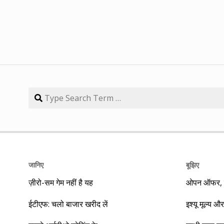
जानिए
बूझिए
ज़ीरो-सम गेम नहीं है यह
ओपन ऑफर, बा
ईटीएफ: चलो बाजार खरीद लें
इश्यू मूल्य और