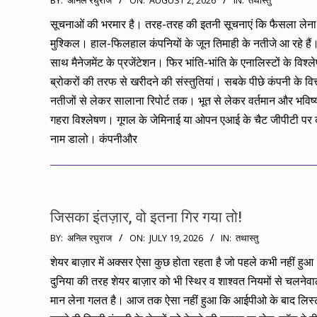
BY:
अनिल रघुराज
ON:
AUGUST 2, 2026
IN:
तथास्तु
08-
सूचनाओं की भरमार है। तरह-तरह की इतनी सूचनाएं कि फैसला लेना
02
मुश्किल। हाल-फिलहाल कंपनियों के जून तिमाही के नतीजे आ रहे हैं
साथ मैनेजमेंट के प्रजेंटेशन। फिर भांति-भांति के एनालिस्टों के विश्
ब्रोकरों की तरफ से खरीदने की संस्तुतियां। सबके पीछे कंपनी के वित
नतीजों से लेकर सालाना रिपोर्ट तक। भूत से लेकर वर्तमान और भविष
गहरा विश्लेषण। गूगल के जेमिनाई या ओपन एआई के चैट जीपीटी पर 
नाम डालो। कंपनीऔर
जिसका इंतज़ार, वो इतना गिर गया तो!
2026-
BY:
अनिल रघुराज
ON:
JULY 19, 2026
IN:
तथास्तु
07-
शेयर बाज़ार में अक्सर ऐसा कुछ होता रहता है जो पहले कभी नहीं ह
19
दुनिया की तरह शेयर बाज़ार को भी स्थिर व शाश्वत नियमों से चलनेवाल
मान लेना गलत है। आज तक ऐसा नहीं हुआ कि आईपीओ के बाद लिस्ट 