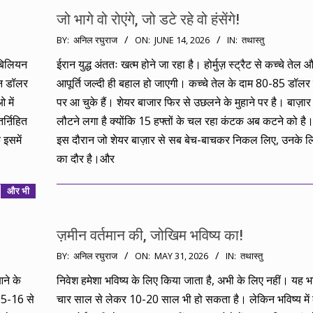
जो भागे वो रोएंगे, जो डटे रहे वो हंसेंगे!
2026-
BY:
अनिल रघुराज
ON:
JUNE 14, 2026
IN:
तथास्तु
06-
बिलियन
ईरान युद्ध अंततः खत्म होने जा रहा है। होर्मुज़ स्ट्रैट से कच्चे तेल
14
यन डॉलर
आपूर्ति जल्दी ही बहाल हो जाएगी। कच्चे तेल के दाम 80-85 डॉलर 
 में
पर आ चुके हैं। शेयर बाजार फिर से उछलने के मुहाने पर है। बाज़ार म
र्ऩिहित
लौटने लगा है क्योंकि 15 हफ्तों के चल रहा कंटक अब कटने को है
इसमें
इस दौरान जो शेयर बाज़ार से सब बेच-बाचकर निकल लिए, उनके ल
का दौर है।और
और भी
ज़मीन वर्तमान की, जोखिम भविष्य का!
2026-
BY:
अनिल रघुराज
ON:
MAY 31, 2026
IN:
तथास्तु
05-
आने के
निवेश हमेशा भविष्य के लिए किया जाता है, अभी के लिए नहीं। यह भव
31
015-16 से
चार साल से लेकर 10-20 साल भी हो सकता है। लेकिन भविष्य में क