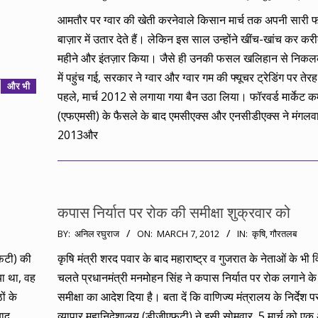
05-
आमतौर पर ग्वार की खेती करनेवाले किसान मार्च तक अपनी सारी
15
बाज़ार में उतार देते हैं। लेकिन इस साल उन्होंने खींच-खांच कर करी
महीने और इंतज़ार किया। जैसे ही उनकी फसल खलिहान से निकल
में पहुंच गई, सरकार ने ग्वार और ग्वार गम की फ्यूचर ट्रेडिंग पर तेरह
और भी
पहले, मार्च 2012 से लगाया गया बैन उठा लिया। फॉरवर्ड मार्केट 
(एफएमसी) के फैसले के बाद एमसीएक्स और एनसीडीएक्स ने मंगलव
2013और
कपास निर्यात पर रोक की समीक्षा शुक्रवार को
2012-
BY:
अनिल रघुराज
ON:
MARCH 7, 2012
IN:
कृषि
,
गौरतलब
03-
एफटी) की
कृषि मंत्री शरद पवार के बाद महाराष्ट्र व गुजरात के नेताओं के भी व
07
या था, वह
चलते प्रधानमंत्री मनमोहन सिंह ने कपास निर्यात पर रोक लगाने क
ं के
समीक्षा का आदेश दिया है। बता दें कि वाणिज्य मंत्रालय के निर्देश प
बाद
व्यापार महानिदेशालय (डीजीएफटी) ने इसी सोमवार, 5 मार्च को एक