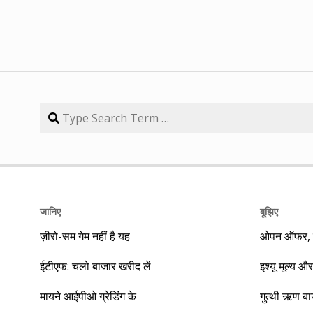
जानिए
बूझिए
ज़ीरो-सम गेम नहीं है यह
ओपन ऑफर, बा
ईटीएफ: चलो बाजार खरीद लें
इश्यू मूल्य और
मायने आईपीओ ग्रेडिंग के
गुत्थी ऋण ब