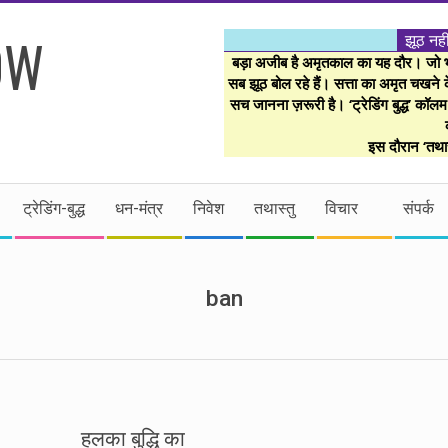
झूठ नही
बड़ा अजीब है अमृतकाल का यह दौर। जो भी 
सब झूठ बोल रहे हैं। सत्ता का अमृत चखने के
सच जानना ज़रूरी है। ‘ट्रेडिंग बुद्ध’ कॉल
इस दौरान ‘तथास
ट्रेडिंग-बुद्ध
धन-मंत्र
निवेश
तथास्तु
विचार
संपर्क
ban
हलका बुद्धि का