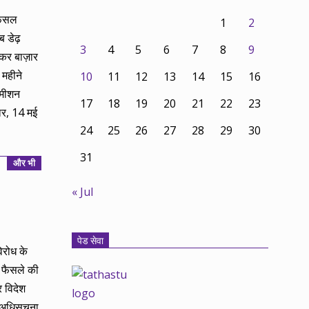
 फसल
1
2
ब डेढ़
3
4
5
6
7
8
9
कर बाज़ार
 महीने
10
11
12
13
14
15
16
कमीशन
17
18
19
20
21
22
23
ार, 14 मई
24
25
26
27
28
29
30
31
और भी
« Jul
पेड सेवा
िरोध के
े फैसले की
र विदेश
 अधिसूचना