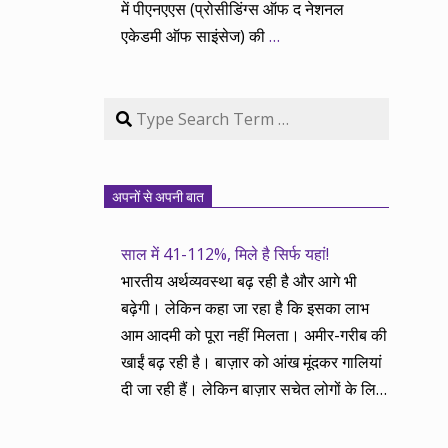
में पीएनएएस (प्रोसीडिंग्स ऑफ द नेशनल
एकेडमी ऑफ साइंसेज) की
…
Search
अपनों से अपनी बात
साल में 41-112%, मिले है सिर्फ यहां!
भारतीय अर्थव्यवस्था बढ़ रही है और आगे भी
बढ़ेगी। लेकिन कहा जा रहा है कि इसका लाभ
आम आदमी को पूरा नहीं मिलता। अमीर-गरीब की
खाईं बढ़ रही है। बाज़ार को आंख मूंदकर गालियां
दी जा रही हैं। लेकिन बाज़ार सचेत लोगों के लिए
आय और दौलत के सृजन ही नहीं, वितरण का
काम भी करता है। हमने तथास्तु सेवा इसीलिए