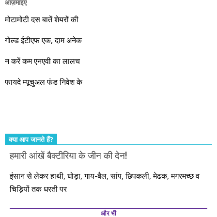
आज़माइए
वो रहे या कोई और आए, अगले दस साल भारतीय अर्थव्यवस्था के लिए
जबरदस्त प्रगति के साल होने जा रहे हैं। इस दौरान एक साल में दोगुना ही
मोटामोटी दस बातें शेयरों की
नहीं, दस साल में अपनी बचत से दस गुना दौलत बनाने के मौके बहुत सारे
गोल्ड ईटीएफ एक, दाम अनेक
आएंगे। दूसरे आपको बस उल्लू बनाएंगे। केवल हम ही हैं जो पूरी ईमानदारी
और सत्यनिष्ठा से आपके लिए निवेश के हर रविवार को शानदार मौके लेकर
न करें कम एनएवी का लालच
आते रहेंगे। तुलसीदास की चौपाई याद कीजिए – सकल पदारथ है जन मांही,
फायदे म्यूचुअल फंड निवेश के
कर्महीन नर पावत नाहीं। आपके हिस्से का कुछ कर्म हम कर दे रहे हैं। बाकी
तो आपको ही करना पड़ेगा। इसलिए…. सोचिए। समझिए। फैसला
कीजिए। तथास्तु!!!
क्या आप जानते हैं?
हमारी आंखें बैक्टीरिया के जीन की देन!
इंसान से लेकर हाथी, घोड़ा, गाय-बैल, सांप, छिपकली, मेढक, मगरमच्छ व
चिड़ियों तक धरती पर
और भी