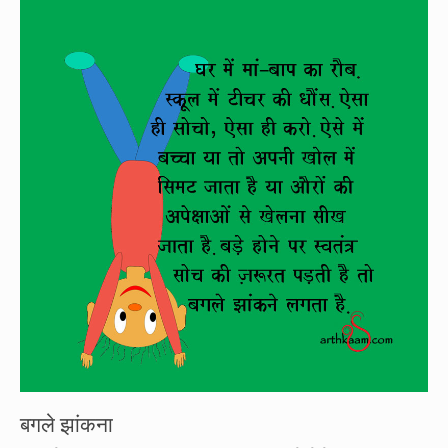
बगले झांकना