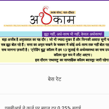
Skip
to
content
।।
झूठ नहीं, अर्ध-सत्य भी नहीं, केवल अर्थसत्य!
अर्थकाम।।
बड़ा अजीब है अमृतकाल का यह दौर। जो भी ज्यादा मुखर हैं और जिनकी आवाज़ सुनी या 
सब झूठ बोल रहे हैं। सत्ता का अमृत चखने के चक्कर में कोई अर्ध-सत्य तक नहीं बोल रहा। 
सच जानना ज़रूरी है। ‘ट्रेडिंग बुद्ध’ कॉलम में हम 13 जुलाई से अर्थव्यवस्था का सच उ
BE
कॉलम मूल रूप में लौट आएगा।
इस दौरान ‘तथास्तु’ का साप्ताहिक कॉलम बदस्तूर जारी रहेग
FINANCIALLY
Secondary
Navigation
बेस रेट
CLEVER!
Menu
एसबीआई ने कर्ज पर ब्याज दर 0.25% बढ़ाई