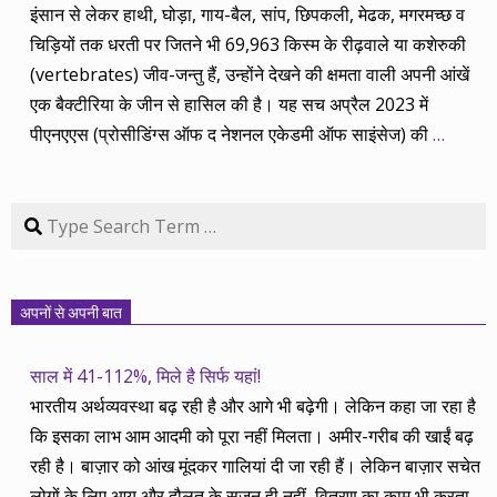
इंसान से लेकर हाथी, घोड़ा, गाय-बैल, सांप, छिपकली, मेढक, मगरमच्छ व
चिड़ियों तक धरती पर जितने भी 69,963 किस्म के रीढ़वाले या कशेरुकी
(vertebrates) जीव-जन्तु हैं, उन्होंने देखने की क्षमता वाली अपनी आंखें
एक बैक्टीरिया के जीन से हासिल की है। यह सच अप्रैल 2023 में
पीएनएएस (प्रोसीडिंग्स ऑफ द नेशनल एकेडमी ऑफ साइंसेज) की
…
Search
अपनों से अपनी बात
साल में 41-112%, मिले है सिर्फ यहां!
भारतीय अर्थव्यवस्था बढ़ रही है और आगे भी बढ़ेगी। लेकिन कहा जा रहा है
कि इसका लाभ आम आदमी को पूरा नहीं मिलता। अमीर-गरीब की खाईं बढ़
रही है। बाज़ार को आंख मूंदकर गालियां दी जा रही हैं। लेकिन बाज़ार सचेत
लोगों के लिए आय और दौलत के सृजन ही नहीं, वितरण का काम भी करता