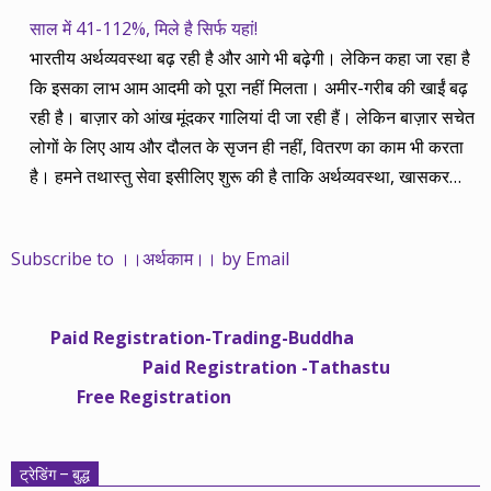
साल में 41-112%, मिले है सिर्फ यहां!
भारतीय अर्थव्यवस्था बढ़ रही है और आगे भी बढ़ेगी। लेकिन कहा जा रहा है
कि इसका लाभ आम आदमी को पूरा नहीं मिलता। अमीर-गरीब की खाईं बढ़
रही है। बाज़ार को आंख मूंदकर गालियां दी जा रही हैं। लेकिन बाज़ार सचेत
लोगों के लिए आय और दौलत के सृजन ही नहीं, वितरण का काम भी करता
है। हमने तथास्तु सेवा इसीलिए शुरू की है ताकि अर्थव्यवस्था, खासकर
कंपनियों के बढ़ने का लाभ निपट गरीबी से ऊपर रहनेवाले लोगों तक पहुंचाया
जा सके। वे जिन्हें बैंक बहुत हुआ तो 9 प्रतिशत देता है, जबकि वास्तविक
Subscribe to ।।अर्थकाम।। by Email
महंगाई की दर 10 प्रतिशत से ऊपर रहती है। वे भागकर जाते हैं सोने और
रीयल एस्टेट में चले जाते हैं तो उनकी बचत लॉक हो जाती है। देश के काम
नहीं आती। खुद उनके कितने काम आएगी, यह भी पक्का नहीं। जो पिछले
Paid Registration-Trading-Buddha
साढ़े चार सालों से अर्थकाम से जुड़े हैं, वे हमारी ईमानदारी और सत्यनिष्ठा से
Paid Registration -Tathastu
भलीभांति वाकिफ हैं। शुरू में हम भी कच्चे थे तो बाज़ार के उस्तादों के जाल
Free Registration
में फंस गए। गलतियां कीं। लेकिन जैसे ही समझ में आया, खटाक से उनसे
किनारा कस लिया। करीब सवा साल पहले से नए सिरे से शुरू किया तो
मजबूत आधार और गहन रिसर्च के साथ। उसी का नतीजा है कि हमारी
ट्रेडिंग – बुद्ध