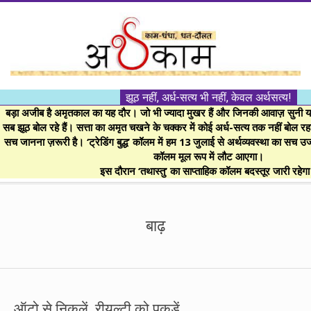
Skip
to
content
।।
झूठ नहीं, अर्ध-सत्य भी नहीं, केवल अर्थसत्य!
अर्थकाम।।
बड़ा अजीब है अमृतकाल का यह दौर। जो भी ज्यादा मुखर हैं और जिनकी आवाज़ सुनी या 
सब झूठ बोल रहे हैं। सत्ता का अमृत चखने के चक्कर में कोई अर्ध-सत्य तक नहीं बोल रहा। 
सच जानना ज़रूरी है। ‘ट्रेडिंग बुद्ध’ कॉलम में हम 13 जुलाई से अर्थव्यवस्था का सच उ
BE
कॉलम मूल रूप में लौट आएगा।
इस दौरान ‘तथास्तु’ का साप्ताहिक कॉलम बदस्तूर जारी रहेग
FINANCIALLY
Secondary
Navigation
बाढ़
CLEVER!
Menu
ऑटो से निकलें, रीयल्टी को पकड़ें