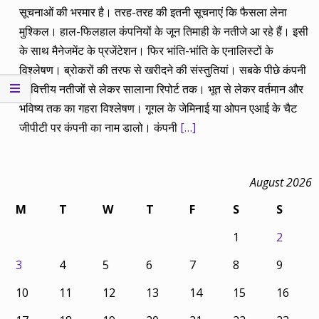
सूचनाओं की भरमार है। तरह-तरह की इतनी सूचनाएं कि फैसला लेना
मुश्किल। हाल-फिलहाल कंपनियों के जून तिमाही के नतीजे आ रहे हैं। इसी
के साथ मैनेजमेंट के प्रजेंटेशन। फिर भांति-भांति के एनालिस्टों के
विश्लेषण। ब्रोकरों की तरफ से खरीदने की संस्तुतियां। सबके पीछे कंपनी
के वित्तीय नतीजों से लेकर सालाना रिपोर्ट तक। भूत से लेकर वर्तमान और
भविष्य तक का गहरा विश्लेषण। गूगल के जेमिनाई या ओपन एआई के चैट
जीपीटी पर कंपनी का नाम डालो। कंपनी
[…]
August 2026
M
T
W
T
F
S
S
1
2
3
4
5
6
7
8
9
10
11
12
13
14
15
16