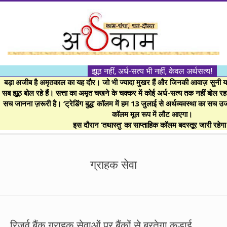
Skip
to
content
।।
झूठ नहीं, अर्ध-सत्य भी नहीं, केवल अर्थसत्य!
अर्थकाम।।
बड़ा अजीब है अमृतकाल का यह दौर। जो भी ज्यादा मुखर हैं और जिनकी आवाज़ सुनी या 
सब झूठ बोल रहे हैं। सत्ता का अमृत चखने के चक्कर में कोई अर्ध-सत्य तक नहीं बोल रहा। 
सच जानना ज़रूरी है। ‘ट्रेडिंग बुद्ध’ कॉलम में हम 13 जुलाई से अर्थव्यवस्था का सच उ
BE
कॉलम मूल रूप में लौट आएगा।
इस दौरान ‘तथास्तु’ का साप्ताहिक कॉलम बदस्तूर जारी रहेग
FINANCIALLY
Secondary
Navigation
ग्राहक सेवा
CLEVER!
Menu
रिजर्व बैंक ग्राहक सेवाओं पर बैंकों से बरतेगा कड़ाई,