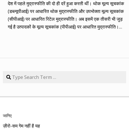
देश में पहले मुद्रास्फीति की दो ही दरें हुआ करती थीं। थोक मूल्य सूचकांक
(तीन से पांच साल का) लक्ष्य साल भर में ही पूरा कर लिया है, जबकि एक
(डब्ल्यूपीआई) पर आधारित थोक मुद्रास्फीति और उपभोक्ता मूल्य सूचकांक
कंपनी 84.57 प्रतिशत रिटर्न के साथ लक्ष्य से ज़रा-सा पीछे है। तारीख
(सीपीआई) पर आधारित रिटेल मुद्रास्फीति। अब इसमें एक तीसरी भी जुड़
कंपनी तब का भाव समय लक्ष्य 30/09/14 का भाव रिटर्न (%) 01/09/13
गई है उत्पादकों के मूल्य सूचकांक (पीपीआई) पर आधारित मुद्रास्फीति।
डॉ. रेड्डीज़ लैब 2292.90 3 साल 2815 3229.60 40.85 08/09/13
लेकिन ये सभी बैंकिंग, कॉरपोरेट क्षेत्र और वित्तीय तंत्र के लिए मायने रखती
एचडीएफसी बैंक 616.20 3 साल 850 872.65 41.62 15/09/13
हैं, जबकि देश के आमजन के लिए इनका कोई खास मतलब नहीं। उसके लिए
अतुल ऑटो 173.65 5 साल 260 367.90 111.86 22/09/13 कमिन्स
तो सालों-साल से ‘महंगाई डायन खाये जात है’ की स्थिति बनी हुई है।
इंडिया 409.25 3 साल 474 671.05 63.97 29/09/13 नवनीत
मुद्रास्फीति जितनी बढ़ती है, उससे ज्यादा कमाई बढ़ जाए तो किसी को
एजुकेशन 53.15 3 साल 110 98.10 84.57 यहां यह भी गौर करने की
महंगाई से फर्क नहीं पड़ता। लेकिन जब कमाई ठहरी या घट रही हो तब
बात है कि हम आमतौर पर हर महीने लार्जकैप, मिडकैप और स्मॉल कैप का
मुद्रास्फीति का 4% बढ़ना भी घर-गृहस्थी की कमर तोड़ देता है। सरकार
Search
संतुलन बनाकर चलते हैं। यह भी बताते हैं कि कहां पर एंट्री करें और आपके
कहती है कि उसने तो पिछले बारह सालों में मुद्रास्फीति को काबू में कर रखा
पास कुल एक लाख रुपए हों तो उस हफ्ते की कंपनी में कितना लगाना चाहिए,
है। रिजर्व बैंक ने अगस्त 2016 से फ्लेक्सिबल इनफ्लेशन टार्गेटिंग
उसके कितने शेयर खरीदने चाहिए। मसलन, सितंबर 2013 में हमने तीन
(एफआईटी) फ्रेमवर्क के तहत रिटेल मुद्रास्फीति के लिए 4% को बीच में
लार्जकैप, एक मिडकैप और एक स्मॉल कैप कंपनी आपके निवेश के लिए पेश
रखकर 2% ऊपर-नीचे यानी 2% से 6% की जो रेंज घोषित की है, वो अभी
की थी। इसमें से लार्ज कैप कंपनियों में डॉ. रेड्डीज़ लैब का शेयर लक्ष्य
तक टूटी नहीं है। यह फ्रेमवर्क हर पांच साल पर बढ़ाया जाता है। अभी इसे
हासिल कर चुका है और यही नहीं, 24 सितंबर 2014 को 3356.60 रुपए
जानिए
31 मार्च 2031 तक बढ़ा दिया गया है। जून में रिटेल मुद्रास्फीति की दर
पर 52 हफ्ते का शिखर पकड़ चुका है। एचडीएफसी बैंक भी लक्ष्य हासिल
ज़ीरो-सम गेम नहीं है यह
17 महीनों के शिखर 4.38% पर पहुंच गई। फिर भी रिजर्व बैंक की निर्धारित