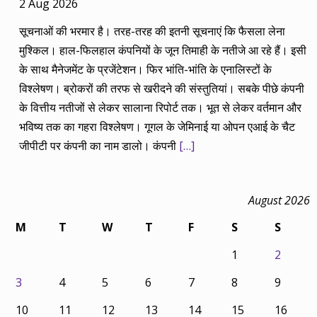
2 Aug 2026
सूचनाओं की भरमार है। तरह-तरह की इतनी सूचनाएं कि फैसला लेना
मुश्किल। हाल-फिलहाल कंपनियों के जून तिमाही के नतीजे आ रहे हैं। इसी
के साथ मैनेजमेंट के प्रजेंटेशन। फिर भांति-भांति के एनालिस्टों के
विश्लेषण। ब्रोकरों की तरफ से खरीदने की संस्तुतियां। सबके पीछे कंपनी
के वित्तीय नतीजों से लेकर सालाना रिपोर्ट तक। भूत से लेकर वर्तमान और
भविष्य तक का गहरा विश्लेषण। गूगल के जेमिनाई या ओपन एआई के चैट
जीपीटी पर कंपनी का नाम डालो। कंपनी
[…]
August 2026
M
T
W
T
F
S
S
1
2
3
4
5
6
7
8
9
10
11
12
13
14
15
16