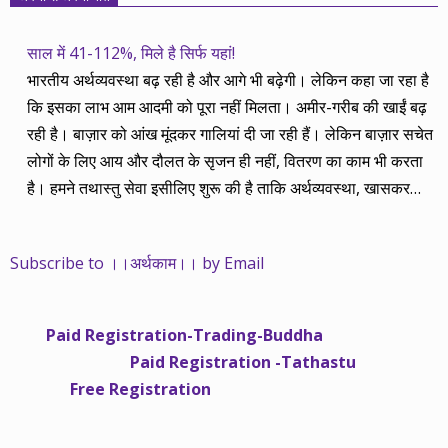
साल में 41-112%, मिले है सिर्फ यहां!
भारतीय अर्थव्यवस्था बढ़ रही है और आगे भी बढ़ेगी। लेकिन कहा जा रहा है
कि इसका लाभ आम आदमी को पूरा नहीं मिलता। अमीर-गरीब की खाईं बढ़
रही है। बाज़ार को आंख मूंदकर गालियां दी जा रही हैं। लेकिन बाज़ार सचेत
लोगों के लिए आय और दौलत के सृजन ही नहीं, वितरण का काम भी करता
है। हमने तथास्तु सेवा इसीलिए शुरू की है ताकि अर्थव्यवस्था, खासकर
कंपनियों के बढ़ने का लाभ निपट गरीबी से ऊपर रहनेवाले लोगों तक पहुंचाया
जा सके। वे जिन्हें बैंक बहुत हुआ तो 9 प्रतिशत देता है, जबकि वास्तविक
Subscribe to ।।अर्थकाम।। by Email
महंगाई की दर 10 प्रतिशत से ऊपर रहती है। वे भागकर जाते हैं सोने और
रीयल एस्टेट में चले जाते हैं तो उनकी बचत लॉक हो जाती है। देश के काम
नहीं आती। खुद उनके कितने काम आएगी, यह भी पक्का नहीं। जो पिछले
Paid Registration-Trading-Buddha
साढ़े चार सालों से अर्थकाम से जुड़े हैं, वे हमारी ईमानदारी और सत्यनिष्ठा से
Paid Registration -Tathastu
भलीभांति वाकिफ हैं। शुरू में हम भी कच्चे थे तो बाज़ार के उस्तादों के जाल
Free Registration
में फंस गए। गलतियां कीं। लेकिन जैसे ही समझ में आया, खटाक से उनसे
किनारा कस लिया। करीब सवा साल पहले से नए सिरे से शुरू किया तो