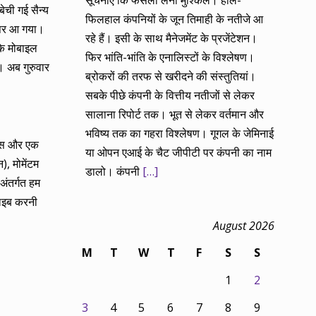
सूचनाएं कि फैसला लेना मुश्किल। हाल-
ेची गई सैन्य
फिलहाल कंपनियों के जून तिमाही के नतीजे आ
ए पर आ गया।
रहे हैं। इसी के साथ मैनेजमेंट के प्रजेंटेशन।
के मोबाइल
फिर भांति-भांति के एनालिस्टों के विश्लेषण।
ं। अब गुरुवार
ब्रोकरों की तरफ से खरीदने की संस्तुतियां।
सबके पीछे कंपनी के वित्तीय नतीजों से लेकर
सालाना रिपोर्ट तक। भूत से लेकर वर्तमान और
भविष्य तक का गहरा विश्लेषण। गूगल के जेमिनाई
्यास और एक
या ओपन एआई के चैट जीपीटी पर कंपनी का नाम
), मोमेंटम
डालो। कंपनी
[…]
अंतर्गत हम
राइब करनी
August 2026
M
T
W
T
F
S
S
1
2
3
4
5
6
7
8
9