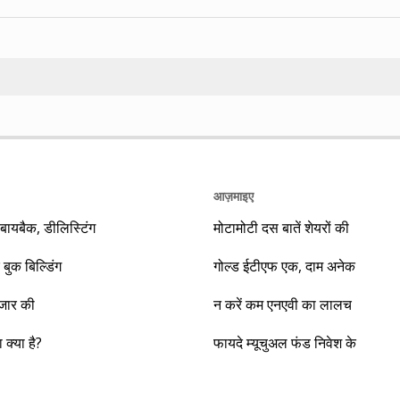
Search
आज़माइए
यबैक, डीलिस्टिंग
मोटामोटी दस बातें शेयरों की
 बुक बिल्डिंग
गोल्ड ईटीएफ एक, दाम अनेक
ाजार की
न करें कम एनएवी का लालच
क्या है?
फायदे म्यूचुअल फंड निवेश के