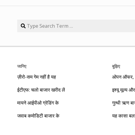
जानिए
बूझिए
ज़ीरो-सम गेम नहीं है यह
ओपन ऑफर, बा
ईटीएफ: चलो बाजार खरीद लें
इश्यू मूल्य और
मायने आईपीओ ग्रेडिंग के
गुत्थी ऋण ब
जवाब कमोडिटी बाजार के
यह कासा बला 