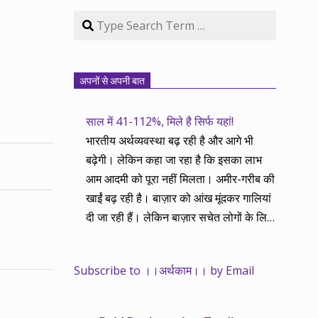
Search
अपनों से अपनी बात
साल में 41-112%, मिले है सिर्फ यहां!
भारतीय अर्थव्यवस्था बढ़ रही है और आगे भी
बढ़ेगी। लेकिन कहा जा रहा है कि इसका लाभ
आम आदमी को पूरा नहीं मिलता। अमीर-गरीब की
खाईं बढ़ रही है। बाज़ार को आंख मूंदकर गालियां
दी जा रही हैं। लेकिन बाज़ार सचेत लोगों के लिए
आय और दौलत के सृजन ही नहीं, वितरण का
काम भी करता है। हमने तथास्तु सेवा इसीलिए
Subscribe to ।।अर्थकाम।। by Email
शुरू की है ताकि अर्थव्यवस्था, खासकर कंपनियों
के बढ़ने का लाभ निपट गरीबी से ऊपर रहनेवाले
लोगों तक पहुंचाया जा सके। वे जिन्हें बैंक बहुत