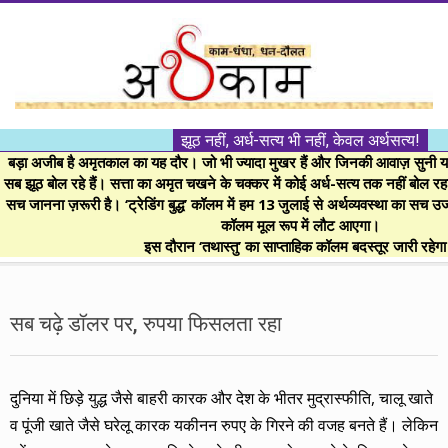
Skip
to
content
।।
झूठ नहीं, अर्ध-सत्य भी नहीं, केवल अर्थसत्य!
अर्थकाम।।
बड़ा अजीब है अमृतकाल का यह दौर। जो भी ज्यादा मुखर हैं और जिनकी आवाज़ सुनी या 
सब झूठ बोल रहे हैं। सत्ता का अमृत चखने के चक्कर में कोई अर्ध-सत्य तक नहीं बोल रहा। 
सच जानना ज़रूरी है। ‘ट्रेडिंग बुद्ध’ कॉलम में हम 13 जुलाई से अर्थव्यवस्था का सच उ
BE
कॉलम मूल रूप में लौट आएगा।
इस दौरान ‘तथास्तु’ का साप्ताहिक कॉलम बदस्तूर जारी रहेग
FINANCIALLY
Secondary
Navigation
सब चढ़े डॉलर पर, रुपया फिसलता रहा
CLEVER!
Menu
दुनिया में छिड़े युद्ध जैसे बाहरी कारक और देश के भीतर मुद्रास्फीति, चालू खाते
व पूंजी खाते जैसे घरेलू कारक यकीनन रुपए के गिरने की वजह बनते हैं। लेकिन