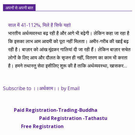
अपनों से अपनी बात
साल में 41-112%, मिले है सिर्फ यहां!
भारतीय अर्थव्यवस्था बढ़ रही है और आगे भी बढ़ेगी। लेकिन कहा जा रहा है
कि इसका लाभ आम आदमी को पूरा नहीं मिलता। अमीर-गरीब की खाईं बढ़
रही है। बाज़ार को आंख मूंदकर गालियां दी जा रही हैं। लेकिन बाज़ार सचेत
लोगों के लिए आय और दौलत के सृजन ही नहीं, वितरण का काम भी करता
है। हमने तथास्तु सेवा इसीलिए शुरू की है ताकि अर्थव्यवस्था, खासकर
कंपनियों के बढ़ने का लाभ निपट गरीबी से ऊपर रहनेवाले लोगों तक पहुंचाया
जा सके। वे जिन्हें बैंक बहुत हुआ तो 9 प्रतिशत देता है, जबकि वास्तविक
Subscribe to ।।अर्थकाम।। by Email
महंगाई की दर 10 प्रतिशत से ऊपर रहती है। वे भागकर जाते हैं सोने और
रीयल एस्टेट में चले जाते हैं तो उनकी बचत लॉक हो जाती है। देश के काम
नहीं आती। खुद उनके कितने काम आएगी, यह भी पक्का नहीं। जो पिछले
Paid Registration-Trading-Buddha
साढ़े चार सालों से अर्थकाम से जुड़े हैं, वे हमारी ईमानदारी और सत्यनिष्ठा से
Paid Registration -Tathastu
भलीभांति वाकिफ हैं। शुरू में हम भी कच्चे थे तो बाज़ार के उस्तादों के जाल
Free Registration
में फंस गए। गलतियां कीं। लेकिन जैसे ही समझ में आया, खटाक से उनसे