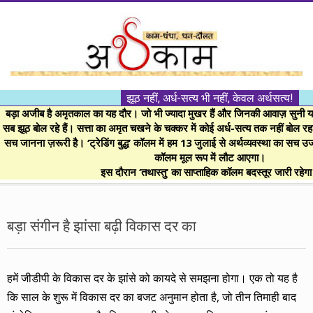
Skip
to
content
।।
झूठ नहीं, अर्ध-सत्य भी नहीं, केवल अर्थसत्य!
अर्थकाम।।
बड़ा अजीब है अमृतकाल का यह दौर। जो भी ज्यादा मुखर हैं और जिनकी आवाज़ सुनी या 
सब झूठ बोल रहे हैं। सत्ता का अमृत चखने के चक्कर में कोई अर्ध-सत्य तक नहीं बोल रहा। 
सच जानना ज़रूरी है। ‘ट्रेडिंग बुद्ध’ कॉलम में हम 13 जुलाई से अर्थव्यवस्था का सच उ
BE
कॉलम मूल रूप में लौट आएगा।
इस दौरान ‘तथास्तु’ का साप्ताहिक कॉलम बदस्तूर जारी रहेग
FINANCIALLY
Secondary
Navigation
बड़ा संगीन है झांसा बढ़ी विकास दर का
CLEVER!
Menu
हमें जीडीपी के विकास दर के झांसे को कायदे से समझना होगा। एक तो यह है
कि साल के शुरू में विकास दर का बजट अनुमान होता है, जो तीन तिमाही बाद