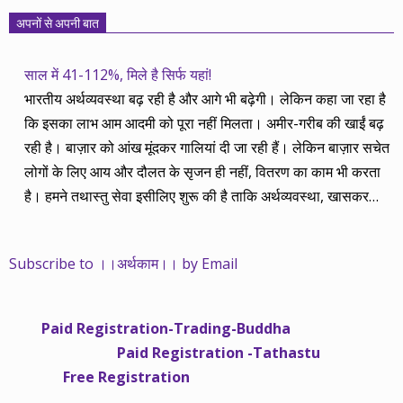
अपनों से अपनी बात
साल में 41-112%, मिले है सिर्फ यहां!
भारतीय अर्थव्यवस्था बढ़ रही है और आगे भी बढ़ेगी। लेकिन कहा जा रहा है
कि इसका लाभ आम आदमी को पूरा नहीं मिलता। अमीर-गरीब की खाईं बढ़
रही है। बाज़ार को आंख मूंदकर गालियां दी जा रही हैं। लेकिन बाज़ार सचेत
लोगों के लिए आय और दौलत के सृजन ही नहीं, वितरण का काम भी करता
है। हमने तथास्तु सेवा इसीलिए शुरू की है ताकि अर्थव्यवस्था, खासकर
कंपनियों के बढ़ने का लाभ निपट गरीबी से ऊपर रहनेवाले लोगों तक पहुंचाया
जा सके। वे जिन्हें बैंक बहुत हुआ तो 9 प्रतिशत देता है, जबकि वास्तविक
Subscribe to ।।अर्थकाम।। by Email
महंगाई की दर 10 प्रतिशत से ऊपर रहती है। वे भागकर जाते हैं सोने और
रीयल एस्टेट में चले जाते हैं तो उनकी बचत लॉक हो जाती है। देश के काम
नहीं आती। खुद उनके कितने काम आएगी, यह भी पक्का नहीं। जो पिछले
Paid Registration-Trading-Buddha
साढ़े चार सालों से अर्थकाम से जुड़े हैं, वे हमारी ईमानदारी और सत्यनिष्ठा से
Paid Registration -Tathastu
भलीभांति वाकिफ हैं। शुरू में हम भी कच्चे थे तो बाज़ार के उस्तादों के जाल
Free Registration
में फंस गए। गलतियां कीं। लेकिन जैसे ही समझ में आया, खटाक से उनसे