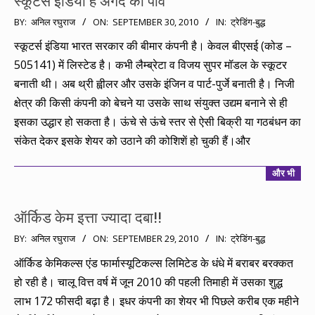
स्कूटर्स इंडिया है अंगद का पांव
2010-
BY:
अनिल रघुराज
ON:
SEPTEMBER 30, 2010
IN:
ट्रेडिंग-बुद्ध
09-
स्कूटर्स इंडिया भारत सरकार की बीमार कंपनी है। केवल बीएसई (कोड –
30
505141) में लिस्टेड है। कभी लैम्ब्रेटा व विजय सुपर मॉडल के स्कूटर
बनाती थी। अब थ्री ह्वीलर और उसके इंजिन व पार्ट-पुर्जे बनाती है। निजी
क्षेत्र की किसी कंपनी को बेचने या उसके साथ संयुक्त उद्यम बनाने से ही
इसका उद्धार हो सकता है। ऊंचे से ऊंचे स्तर से ऐसी बिक्री या गठबंधन का
संकेत देकर इसके शेयर को उठाने की कोशिशें हो चुकी हैं।और
और भी
ऑर्किड केम इत्ता ज्यादा दबा!!
2010-
BY:
अनिल रघुराज
ON:
SEPTEMBER 29, 2010
IN:
ट्रेडिंग-बुद्ध
09-
ऑर्किड केमिकल्स एंड फार्मास्यूटिकल्स लिमिटेड के धंधे में बराबर बरक्कत
29
हो रही है। चालू वित्त वर्ष में जून 2010 की पहली तिमाही में उसका शुद्ध
लाभ 172 फीसदी बढ़ा है। इधर कंपनी का शेयर भी पिछले करीब एक महीने