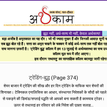
Skip
to
content
।।
झूठ नहीं, अर्ध-सत्य भी नहीं, केवल अर्थसत्य!
अर्थकाम।।
बड़ा अजीब है अमृतकाल का यह दौर। जो भी ज्यादा मुखर हैं और जिनकी आवाज़ सुनी या 
सब झूठ बोल रहे हैं। सत्ता का अमृत चखने के चक्कर में कोई अर्ध-सत्य तक नहीं बोल रहा। 
सच जानना ज़रूरी है। ‘ट्रेडिंग बुद्ध’ कॉलम में हम 13 जुलाई से अर्थव्यवस्था का सच उ
BE
कॉलम मूल रूप में लौट आएगा।
इस दौरान ‘तथास्तु’ का साप्ताहिक कॉलम बदस्तूर जारी रहेग
FINANCIALLY
Secondary
Navigation
ट्रेडिंग-बुद्ध
(Page 374)
CLEVER!
Menu
शेयर बाजार में ट्रेडिंग की सीख और हर दिन ट्रेडिंग के माफिक चार शेयरों की
शिनाख्त। टेक्निकल एनालिसिस का आधार, संस्थागत निवेशकों के सौदों को पहले
से पकड़ने की डिमांड/सप्लाई पद्धति जो आपको बना सकती है कामयाब ट्रेडर।
ऊपर से तथास्तु! हर रविवार को लंबे निवेश की पुख्ता सलाह…