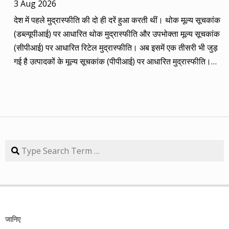
3 Aug 2026
कंपनियां। आप नीचे की सारिणी से देख सकते हैं कि पांच में चार ने अपना
देश में पहले मुद्रास्फीति की दो ही दरें हुआ करती थीं। थोक मूल्य सूचकांक
(तीन से पांच साल का) लक्ष्य साल भर में ही पूरा कर लिया है, जबकि एक
(डब्ल्यूपीआई) पर आधारित थोक मुद्रास्फीति और उपभोक्ता मूल्य सूचकांक
कंपनी 84.57 प्रतिशत रिटर्न के साथ लक्ष्य से ज़रा-सा पीछे है। तारीख
(सीपीआई) पर आधारित रिटेल मुद्रास्फीति। अब इसमें एक तीसरी भी जुड़
कंपनी तब का भाव समय लक्ष्य 30/09/14 का भाव रिटर्न (%) 01/09/13
गई है उत्पादकों के मूल्य सूचकांक (पीपीआई) पर आधारित मुद्रास्फीति।
डॉ. रेड्डीज़ लैब 2292.90 3 साल 2815 3229.60 40.85 08/09/13
लेकिन ये सभी बैंकिंग, कॉरपोरेट क्षेत्र और वित्तीय तंत्र के लिए मायने रखती
एचडीएफसी बैंक 616.20 3 साल 850 872.65 41.62 15/09/13
हैं, जबकि देश के आमजन के लिए इनका कोई खास मतलब नहीं। उसके लिए
अतुल ऑटो 173.65 5 साल 260 367.90 111.86 22/09/13 कमिन्स
तो सालों-साल से ‘महंगाई डायन खाये जात है’ की स्थिति बनी हुई है।
इंडिया 409.25 3 साल 474 671.05 63.97 29/09/13 नवनीत
मुद्रास्फीति जितनी बढ़ती है, उससे ज्यादा कमाई बढ़ जाए तो किसी को
एजुकेशन 53.15 3 साल 110 98.10 84.57 यहां यह भी गौर करने की
महंगाई से फर्क नहीं पड़ता। लेकिन जब कमाई ठहरी या घट रही हो तब
बात है कि हम आमतौर पर हर महीने लार्जकैप, मिडकैप और स्मॉल कैप का
मुद्रास्फीति का 4% बढ़ना भी घर-गृहस्थी की कमर तोड़ देता है। सरकार
Search
संतुलन बनाकर चलते हैं। यह भी बताते हैं कि कहां पर एंट्री करें और आपके
कहती है कि उसने तो पिछले बारह सालों में मुद्रास्फीति को काबू में कर रखा
पास कुल एक लाख रुपए हों तो उस हफ्ते की कंपनी में कितना लगाना चाहिए,
है। रिजर्व बैंक ने अगस्त 2016 से फ्लेक्सिबल इनफ्लेशन टार्गेटिंग
उसके कितने शेयर खरीदने चाहिए। मसलन, सितंबर 2013 में हमने तीन
(एफआईटी) फ्रेमवर्क के तहत रिटेल मुद्रास्फीति के लिए 4% को बीच में
लार्जकैप, एक मिडकैप और एक स्मॉल कैप कंपनी आपके निवेश के लिए पेश
रखकर 2% ऊपर-नीचे यानी 2% से 6% की जो रेंज घोषित की है, वो अभी
की थी। इसमें से लार्ज कैप कंपनियों में डॉ. रेड्डीज़ लैब का शेयर लक्ष्य
तक टूटी नहीं है। यह फ्रेमवर्क हर पांच साल पर बढ़ाया जाता है। अभी इसे
हासिल कर चुका है और यही नहीं, 24 सितंबर 2014 को 3356.60 रुपए
जानिए
31 मार्च 2031 तक बढ़ा दिया गया है। जून में रिटेल मुद्रास्फीति की दर