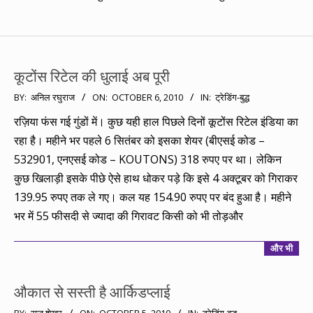
कूटोंस रिटेल की धुलाई अब पूरी
2010-
BY:
अनिल रघुराज
ON:
OCTOBER 6, 2010
IN:
ट्रेडिंग-बुद्ध
10-
रज़िया फंस गई गुंडों में। कुछ यही हाल पिछले दिनों कूटोंस रिटेल इंडिया का
06
रहा है। महीने भर पहले 6 सितंबर को इसका शेयर (बीएसई कोड –
532901, एनएसई कोड – KOUTONS) 318 रुपए पर था। लेकिन
कुछ खिलाड़ी इसके पीछे ऐसे हाथ धोकर पड़े कि इसे 4 अक्टूबर को गिराकर
139.95 रुपए तक ले गए। कल यह 154.90 रुपए पर बंद हुआ है। महीने
भर में 55 फीसदी से ज्यादा की गिरावट किसी को भी तोड़और
और भी
औकात से सस्ती है आर्किडप्लाई
2010-