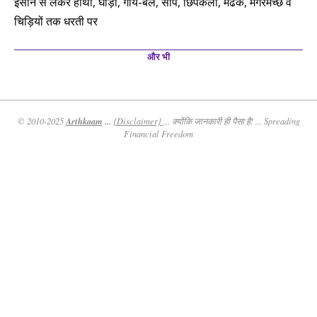
इंसान से लेकर हाथी, घोड़ा, गाय-बैल, सांप, छिपकली, मेढक, मगरमच्छ व
चिड़ियों तक धरती पर
और भी
Arthkaam
...
© 2010-2025
{Disclaimer}
... क्योंकि जानकारी ही पैसा है! ... Spreading
Financial Freedom