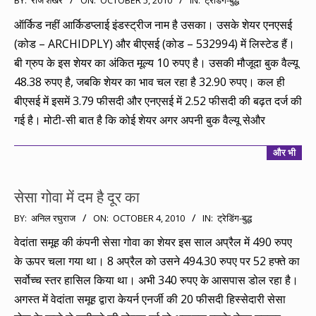
BY:
राज शेखर
ON:
OCTOBER 5, 2010
IN:
ट्रेडिंग-बुद्ध
10-
ऑर्किड नहीं आर्किडप्लाई इंडस्ट्रीज नाम है उसका। उसके शेयर एनएसई
05
(कोड – ARCHIDPLY) और बीएसई (कोड – 532994) में लिस्टेड हैं।
बी ग्रुप के इस शेयर का अंकित मूल्य 10 रुपए है। उसकी मौजूदा बुक वैल्यू
48.38 रुपए है, जबकि शेयर का भाव चल रहा है 32.90 रुपए। कल ही
बीएसई में इसमें 3.79 फीसदी और एनएसई में 2.52 फीसदी की बढ़त दर्ज की
गई है। मोटी-सी बात है कि कोई शेयर अगर अपनी बुक वैल्यू सेऔर
और भी
सेसा गोवा में दम है दूर का
2010-
BY:
अनिल रघुराज
ON:
OCTOBER 4, 2010
IN:
ट्रेडिंग-बुद्ध
10-
वेदांता समूह की कंपनी सेसा गोवा का शेयर इस साल अप्रैल में 490 रुपए
04
के ऊपर चला गया था। 8 अप्रैल को उसने 494.30 रुपए पर 52 हफ्ते का
सर्वोच्च स्तर हासिल किया था। अभी 340 रुपए के आसपास डोल रहा है।
अगस्त में वेदांता समूह द्वारा केयर्न एनर्जी की 20 फीसदी हिस्सेदारी सेसा