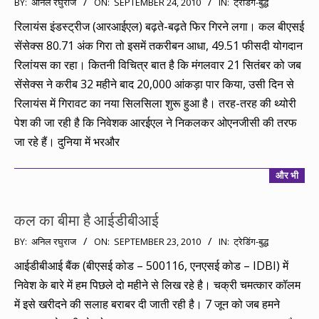
BY:
अनिल रघुराज
ON:
SEPTEMBER 24, 2010
IN:
ट्रेडिंग-बुद्ध
09-
रिलायंस इंडस्ट्रीज (आरआईएल) बढ़ते-बढ़ते फिर गिरने लगा। कल बीएसई
24
सेंसेक्स 80.71 अंक गिरा तो इसमें तकरीबन आधा, 49.51 फीसदी योगदान
रिलांयस का रहा। कितनी विचित्र बात है कि मंगलवार 21 सितंबर को जब
सेंसेक्स ने करीब 32 महीने बाद 20,000 आंकड़ा पार किया, उसी दिन से
रिलायंस में गिरावट का नया सिलसिला शुरू हुआ है। तरह-तरह की थ्योरी
पेश की जा रही है कि निवेशक आरईएल ने निकलकर ओएनजीसी की तरफ
जा रहे हैं। दुनिया में भरऔर
और भी
कल का बीमा है आईडीबीआई
2010-
BY:
अनिल रघुराज
ON:
SEPTEMBER 23, 2010
IN:
ट्रेडिंग-बुद्ध
09-
आईडीबीआई बैंक (बीएसई कोड – 500116, एनएसई कोड – IDBI) में
23
निवेश के बारे में हम पिछले दो महीने से लिख रहे है। चक्री चमत्कार कॉलम
में इसे खरीदने की सलाह बराबर दी जाती रही है। 7 जून को जब हमने