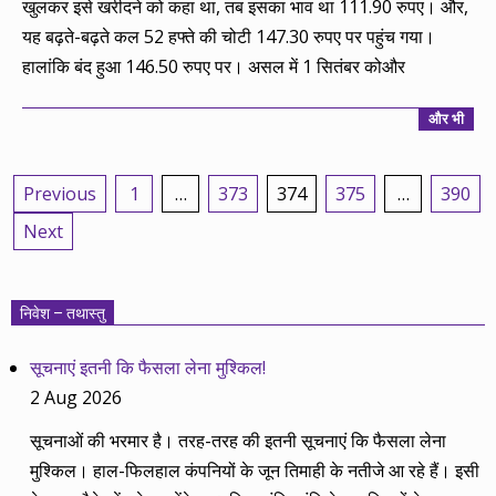
खुलकर इसे खरीदने को कहा था, तब इसका भाव था 111.90 रुपए। और,
यह बढ़ते-बढ़ते कल 52 हफ्ते की चोटी 147.30 रुपए पर पहुंच गया।
हालांकि बंद हुआ 146.50 रुपए पर। असल में 1 सितंबर कोऔर
और भी
Posts
Previous
1
…
373
374
375
…
390
pagination
Next
निवेश – तथास्तु
सूचनाएं इतनी कि फैसला लेना मुश्किल!
2 Aug 2026
सूचनाओं की भरमार है। तरह-तरह की इतनी सूचनाएं कि फैसला लेना
मुश्किल। हाल-फिलहाल कंपनियों के जून तिमाही के नतीजे आ रहे हैं। इसी