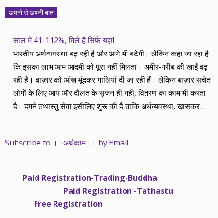
अपनों से अपनी बात
साल में 41-112%, मिले है सिर्फ यहां!
भारतीय अर्थव्यवस्था बढ़ रही है और आगे भी बढ़ेगी। लेकिन कहा जा रहा है
कि इसका लाभ आम आदमी को पूरा नहीं मिलता। अमीर-गरीब की खाईं बढ़
रही है। बाज़ार को आंख मूंदकर गालियां दी जा रही हैं। लेकिन बाज़ार सचेत
लोगों के लिए आय और दौलत के सृजन ही नहीं, वितरण का काम भी करता
है। हमने तथास्तु सेवा इसीलिए शुरू की है ताकि अर्थव्यवस्था, खासकर
कंपनियों के बढ़ने का लाभ निपट गरीबी से ऊपर रहनेवाले लोगों तक पहुंचाया
जा सके। वे जिन्हें बैंक बहुत हुआ तो 9 प्रतिशत देता है, जबकि वास्तविक
Subscribe to ।।अर्थकाम।। by Email
महंगाई की दर 10 प्रतिशत से ऊपर रहती है। वे भागकर जाते हैं सोने और
रीयल एस्टेट में चले जाते हैं तो उनकी बचत लॉक हो जाती है। देश के काम
नहीं आती। खुद उनके कितने काम आएगी, यह भी पक्का नहीं। जो पिछले
Paid Registration-Trading-Buddha
साढ़े चार सालों से अर्थकाम से जुड़े हैं, वे हमारी ईमानदारी और सत्यनिष्ठा से
Paid Registration -Tathastu
भलीभांति वाकिफ हैं। शुरू में हम भी कच्चे थे तो बाज़ार के उस्तादों के जाल
Free Registration
में फंस गए। गलतियां कीं। लेकिन जैसे ही समझ में आया, खटाक से उनसे