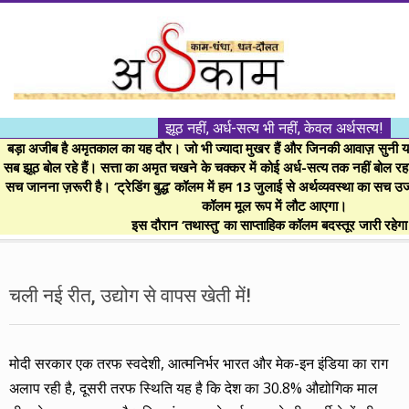
Skip
to
content
।।
झूठ नहीं, अर्ध-सत्य भी नहीं, केवल अर्थसत्य!
अर्थकाम।।
बड़ा अजीब है अमृतकाल का यह दौर। जो भी ज्यादा मुखर हैं और जिनकी आवाज़ सुनी या 
सब झूठ बोल रहे हैं। सत्ता का अमृत चखने के चक्कर में कोई अर्ध-सत्य तक नहीं बोल रहा। 
सच जानना ज़रूरी है। ‘ट्रेडिंग बुद्ध’ कॉलम में हम 13 जुलाई से अर्थव्यवस्था का सच उ
BE
कॉलम मूल रूप में लौट आएगा।
इस दौरान ‘तथास्तु’ का साप्ताहिक कॉलम बदस्तूर जारी रहेग
FINANCIALLY
Secondary
Navigation
चली नई रीत, उद्योग से वापस खेती में!
CLEVER!
Menu
मोदी सरकार एक तरफ स्वदेशी, आत्मनिर्भर भारत और मेक-इन इंडिया का राग
अलाप रही है, दूसरी तरफ स्थिति यह है कि देश का 30.8% औद्योगिक माल