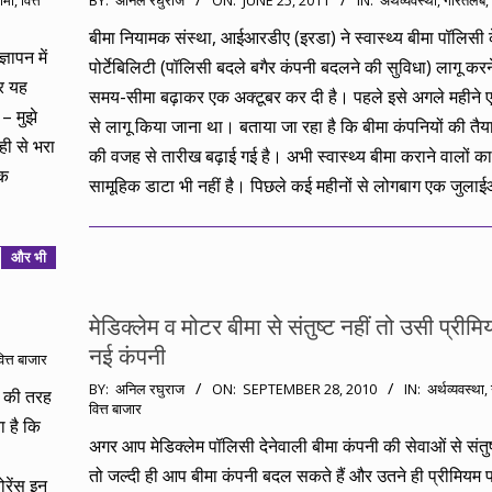
ीमा
,
वित्त
BY:
अनिल रघुराज
ON:
JUNE 25, 2011
IN:
अर्थव्यवस्था
,
गौरतलब
,
06-
बीमा नियामक संस्था, आईआरडीए (इरडा) ने स्वास्थ्य बीमा पॉलिसी 
25
ञापन में
पोर्टेबिलिटी (पॉलिसी बदले बगैर कंपनी बदलने की सुविधा) लागू करन
गर यह
समय-सीमा बढ़ाकर एक अक्टूबर कर दी है। पहले इसे अगले महीने 
– मुझे
से लागू किया जाना था। बताया जा रहा है कि बीमा कंपनियों की तैया
ही से भरा
की वजह से तारीख बढ़ाई गई है। अभी स्वास्थ्य बीमा कराने वालों क
िक
सामूहिक डाटा भी नहीं है। पिछले कई महीनों से लोगबाग एक जुला
और भी
मेडिक्लेम व मोटर बीमा से संतुष्ट नहीं तो उसी प्रीम
नई कंपनी
ित्त बाजार
2010-
BY:
अनिल रघुराज
ON:
SEPTEMBER 28, 2010
IN:
अर्थव्यवस्था
,
क की तरह
वित्त बाजार
09-
ा है कि
28
अगर आप मेडिक्लेम पॉलिसी देनेवाली बीमा कंपनी की सेवाओं से संतुष्ट
तो जल्दी ही आप बीमा कंपनी बदल सकते हैं और उतने ही प्रीमियम 
ोरेंस इन