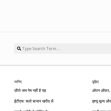
जानिए
बूझिए
ज़ीरो-सम गेम नहीं है यह
ओपन ऑफर, बा
ईटीएफ: चलो बाजार खरीद लें
इश्यू मूल्य और