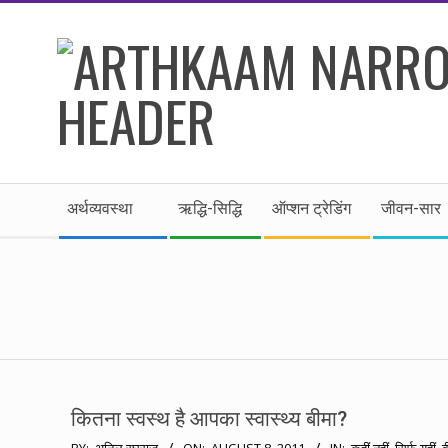
Skip
to
content
।।
Secondary
अर्थकाम।।
अर्थव्यवस्था
ऋद्धि-सिद्धि
ऑप्शन ट्रेडिंग
जीवन-सार
Navigation
Menu
BE
FINANCIALLY
CLEVER!
कितना स्वस्थ है आपका स्वास्थ्य बीमा?
2011-