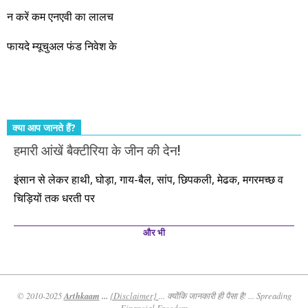
और सत्यनिष्ठा से आपके लिए निवेश के हर रविवार को शानदार मौके लेकर
न करें कम एनएवी का लालच
आते रहेंगे। तुलसीदास की चौपाई याद कीजिए – सकल पदारथ है जन मांही,
फायदे म्यूचुअल फंड निवेश के
कर्महीन नर पावत नाहीं। आपके हिस्से का कुछ कर्म हम कर दे रहे हैं। बाकी
तो आपको ही करना पड़ेगा। इसलिए…. सोचिए। समझिए। फैसला
कीजिए। तथास्तु!!!
क्या आप जानते हैं?
हमारी आंखें बैक्टीरिया के जीन की देन!
इंसान से लेकर हाथी, घोड़ा, गाय-बैल, सांप, छिपकली, मेढक, मगरमच्छ व
चिड़ियों तक धरती पर
और भी
Arthkaam
...
© 2010-2025
{Disclaimer}
... क्योंकि जानकारी ही पैसा है! ... Spreading
Financial Freedom