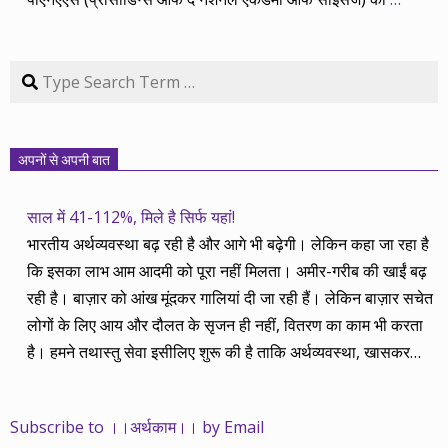
Search
अपनों से अपनी बात
साल में 41-112%, मिले है सिर्फ यहां!
भारतीय अर्थव्यवस्था बढ़ रही है और आगे भी बढ़ेगी। लेकिन कहा जा रहा है
कि इसका लाभ आम आदमी को पूरा नहीं मिलता। अमीर-गरीब की खाईं बढ़
रही है। बाज़ार को आंख मूंदकर गालियां दी जा रही हैं। लेकिन बाज़ार सचेत
लोगों के लिए आय और दौलत के सृजन ही नहीं, वितरण का काम भी करता
है। हमने तथास्तु सेवा इसीलिए शुरू की है ताकि अर्थव्यवस्था, खासकर
कंपनियों के बढ़ने का लाभ निपट गरीबी से ऊपर रहनेवाले लोगों तक पहुंचाया
जा सके। वे जिन्हें बैंक बहुत हुआ तो 9 प्रतिशत देता है, जबकि वास्तविक
Subscribe to ।।अर्थकाम।। by Email
महंगाई की दर 10 प्रतिशत से ऊपर रहती है। वे भागकर जाते हैं सोने और