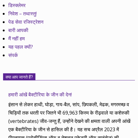
डिस्क्लेमर
निवेश – तथास्तु!
पेड सेवा रजिस्ट्रेशन
बारी आपकी
मैं नहीं हम
यह पहल क्यों?
संपर्क
क्या आप जानते हैं?
हमारी आंखें बैक्टीरिया के जीन की देन!
इंसान से लेकर हाथी, घोड़ा, गाय-बैल, सांप, छिपकली, मेढक, मगरमच्छ व
चिड़ियों तक धरती पर जितने भी 69,963 किस्म के रीढ़वाले या कशेरुकी
(vertebrates) जीव-जन्तु हैं, उन्होंने देखने की क्षमता वाली अपनी आंखें
एक बैक्टीरिया के जीन से हासिल की है। यह सच अप्रैल 2023 में
पीएनएएस (प्रोसीडिंग्स ऑफ द नेशनल एकेडमी ऑफ साइंसेज) की
…