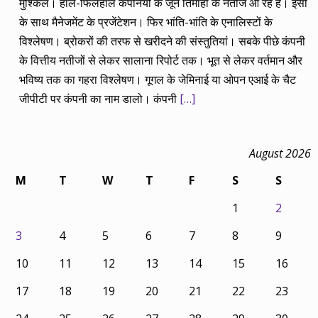
मुश्किल। हाल-फिलहाल कंपनियों के जून तिमाही के नतीजे आ रहे हैं। इसी
के साथ मैनेजमेंट के प्रजेंटेशन। फिर भांति-भांति के एनालिस्टों के
विश्लेषण। ब्रोकरों की तरफ से खरीदने की संस्तुतियां। सबके पीछे कंपनी
के वित्तीय नतीजों से लेकर सालाना रिपोर्ट तक। भूत से लेकर वर्तमान और
भविष्य तक का गहरा विश्लेषण। गूगल के जेमिनाई या ओपन एआई के चैट
जीपीटी पर कंपनी का नाम डालो। कंपनी
[…]
August 2026
M
T
W
T
F
S
S
1
2
3
4
5
6
7
8
9
10
11
12
13
14
15
16
17
18
19
20
21
22
23