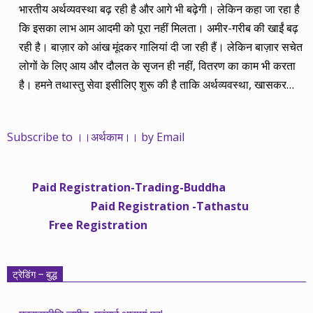
भारतीय अर्थव्यवस्था बढ़ रही है और आगे भी बढ़ेगी। लेकिन कहा जा रहा है
कि इसका लाभ आम आदमी को पूरा नहीं मिलता। अमीर-गरीब की खाईं बढ़
रही है। बाज़ार को आंख मूंदकर गालियां दी जा रही हैं। लेकिन बाज़ार सचेत
लोगों के लिए आय और दौलत के सृजन ही नहीं, वितरण का काम भी करता
है। हमने तथास्तु सेवा इसीलिए शुरू की है ताकि अर्थव्यवस्था, खासकर
कंपनियों के बढ़ने का लाभ निपट गरीबी से ऊपर रहनेवाले लोगों तक पहुंचाया
जा सके। वे जिन्हें बैंक बहुत हुआ तो 9 प्रतिशत देता है, जबकि वास्तविक
Subscribe to ।।अर्थकाम।। by Email
महंगाई की दर 10 प्रतिशत से ऊपर रहती है। वे भागकर जाते हैं सोने और
रीयल एस्टेट में चले जाते हैं तो उनकी बचत लॉक हो जाती है। देश के काम
नहीं आती। खुद उनके कितने काम आएगी, यह भी पक्का नहीं। जो पिछले
Paid Registration-Trading-Buddha
साढ़े चार सालों से अर्थकाम से जुड़े हैं, वे हमारी ईमानदारी और सत्यनिष्ठा से
Paid Registration -Tathastu
भलीभांति वाकिफ हैं। शुरू में हम भी कच्चे थे तो बाज़ार के उस्तादों के जाल
Free Registration
में फंस गए। गलतियां कीं। लेकिन जैसे ही समझ में आया, खटाक से उनसे
किनारा कस लिया। करीब सवा साल पहले से नए सिरे से शुरू किया तो
मजबूत आधार और गहन रिसर्च के साथ। उसी का नतीजा है कि हमारी
ट्रेडिंग – बुद्ध
सलाहें शानदार-जानदार रिटर्न दे रही हैं। पिछली बार हमने अगस्त 2013 से
अगस्त 2014 तक का लेखाजोखा रखा था। अब सितंबर 2013 से सितंबर