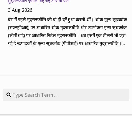
मुद्रास्फीति ज़मीन, महंगाई आसमां पर!
2014 की बानगी पेश है। सितंबर 2013 में पांच रविवार थे तो पांच
3 Aug 2026
कंपनियां। आप नीचे की सारिणी से देख सकते हैं कि पांच में चार ने अपना
देश में पहले मुद्रास्फीति की दो ही दरें हुआ करती थीं। थोक मूल्य सूचकांक
(तीन से पांच साल का) लक्ष्य साल भर में ही पूरा कर लिया है, जबकि एक
(डब्ल्यूपीआई) पर आधारित थोक मुद्रास्फीति और उपभोक्ता मूल्य सूचकांक
कंपनी 84.57 प्रतिशत रिटर्न के साथ लक्ष्य से ज़रा-सा पीछे है। तारीख
(सीपीआई) पर आधारित रिटेल मुद्रास्फीति। अब इसमें एक तीसरी भी जुड़
कंपनी तब का भाव समय लक्ष्य 30/09/14 का भाव रिटर्न (%) 01/09/13
गई है उत्पादकों के मूल्य सूचकांक (पीपीआई) पर आधारित मुद्रास्फीति।
डॉ. रेड्डीज़ लैब 2292.90 3 साल 2815 3229.60 40.85 08/09/13
लेकिन ये सभी बैंकिंग, कॉरपोरेट क्षेत्र और वित्तीय तंत्र के लिए मायने रखती
एचडीएफसी बैंक 616.20 3 साल 850 872.65 41.62 15/09/13
हैं, जबकि देश के आमजन के लिए इनका कोई खास मतलब नहीं। उसके लिए
अतुल ऑटो 173.65 5 साल 260 367.90 111.86 22/09/13 कमिन्स
तो सालों-साल से ‘महंगाई डायन खाये जात है’ की स्थिति बनी हुई है।
इंडिया 409.25 3 साल 474 671.05 63.97 29/09/13 नवनीत
मुद्रास्फीति जितनी बढ़ती है, उससे ज्यादा कमाई बढ़ जाए तो किसी को
एजुकेशन 53.15 3 साल 110 98.10 84.57 यहां यह भी गौर करने की
महंगाई से फर्क नहीं पड़ता। लेकिन जब कमाई ठहरी या घट रही हो तब
बात है कि हम आमतौर पर हर महीने लार्जकैप, मिडकैप और स्मॉल कैप का
मुद्रास्फीति का 4% बढ़ना भी घर-गृहस्थी की कमर तोड़ देता है। सरकार
Search
संतुलन बनाकर चलते हैं। यह भी बताते हैं कि कहां पर एंट्री करें और आपके
कहती है कि उसने तो पिछले बारह सालों में मुद्रास्फीति को काबू में कर रखा
पास कुल एक लाख रुपए हों तो उस हफ्ते की कंपनी में कितना लगाना चाहिए,
है। रिजर्व बैंक ने अगस्त 2016 से फ्लेक्सिबल इनफ्लेशन टार्गेटिंग
उसके कितने शेयर खरीदने चाहिए। मसलन, सितंबर 2013 में हमने तीन
(एफआईटी) फ्रेमवर्क के तहत रिटेल मुद्रास्फीति के लिए 4% को बीच में
लार्जकैप, एक मिडकैप और एक स्मॉल कैप कंपनी आपके निवेश के लिए पेश
रखकर 2% ऊपर-नीचे यानी 2% से 6% की जो रेंज घोषित की है, वो अभी
की थी। इसमें से लार्ज कैप कंपनियों में डॉ. रेड्डीज़ लैब का शेयर लक्ष्य
तक टूटी नहीं है। यह फ्रेमवर्क हर पांच साल पर बढ़ाया जाता है। अभी इसे