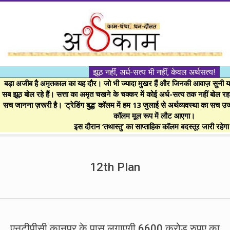
Skip
to
content
।।
झूठ नहीं, अर्ध-सत्य भी नहीं, केवल अर्थसत्य!
अर्थकाम।।
बड़ा अजीब है अमृतकाल का यह दौर। जो भी ज्यादा मुखर हैं और जिनकी आवाज़ सुनी या 
सब झूठ बोल रहे हैं। सत्ता का अमृत चखने के चक्कर में कोई अर्ध-सत्य तक नहीं बोल रहा। 
सच जानना ज़रूरी है। ‘ट्रेडिंग बुद्ध’ कॉलम में हम 13 जुलाई से अर्थव्यवस्था का सच उ
BE
कॉलम मूल रूप में लौट आएगा।
इस दौरान ‘तथास्तु’ का साप्ताहिक कॉलम बदस्तूर जारी रहेग
FINANCIALLY
Secondary
Navigation
12th Plan
CLEVER!
Menu
एनटीपीसी कानपुर के पास लगाएगी 6600 करोड़ रुपए का