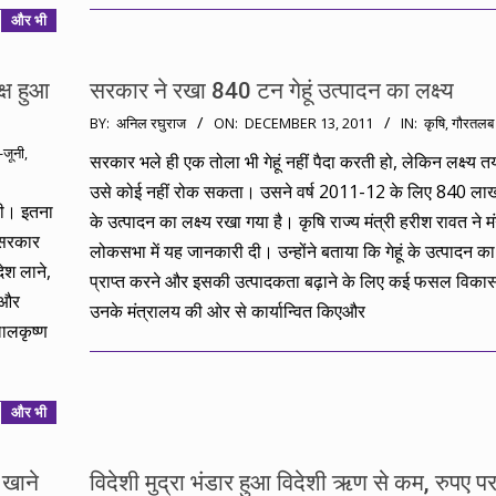
और भी
्ष हुआ
सरकार ने रखा 840 टन गेहूं उत्पादन का लक्ष्य
2011-
BY:
अनिल रघुराज
ON:
DECEMBER 13, 2011
IN:
कृषि
,
गौरतलब
12-
-जूनी
,
सरकार भले ही एक तोला भी गेहूं नहीं पैदा करती हो, लेकिन लक्ष्य त
13
उसे कोई नहीं रोक सकता। उसने वर्ष 2011-12 के लिए 840 लाख 
 की। इतना
के उत्‍पादन का लक्ष्‍य रखा गया है। कृषि राज्य मंत्री हरीश रावत ने
 सरकार
लोकसभा में यह जानकारी दी। उन्होंने बताया कि गेहूं के उत्‍पादन का ल
देश लाने,
प्राप्‍त करने और इसकी उत्‍पादकता बढ़ाने के लिए कई फसल विकास
े और
उनके मंत्रालय की ओर से कार्यान्वित किएऔर
लालकृष्ण
और भी
ी खाने
विदेशी मुद्रा भंडार हुआ विदेशी ऋण से कम, रुपए पर 