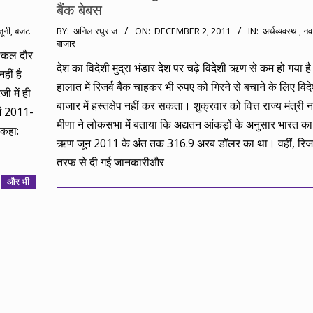
बैंक बेबस
2011-
जूनी
,
बजट
BY:
अनिल रघुराज
ON:
DECEMBER 2, 2011
IN:
अर्थव्यवस्था
,
नव
बाजार
12-
श्किल दौर
02
देश का विदेशी मुद्रा भंडार देश पर चढ़े विदेशी ऋण से कम हो गया ह
हीं है
हालात में रिजर्व बैंक चाहकर भी रुपए को गिरने से बचाने के लिए विदेश
ी में ही
बाजार में हस्तक्षेप नहीं कर सकता। शुक्रवार को वित्त राज्य मंत्री
ें 2011-
मीणा ने लोकसभा में बताया कि अद्यतन आंकड़ों के अनुसार भारत का
 कहा:
ऋण जून 2011 के अंत तक 316.9 अरब डॉलर का था। वहीं, रिजर्व
तरफ से दी गई जानकारीऔर
और भी