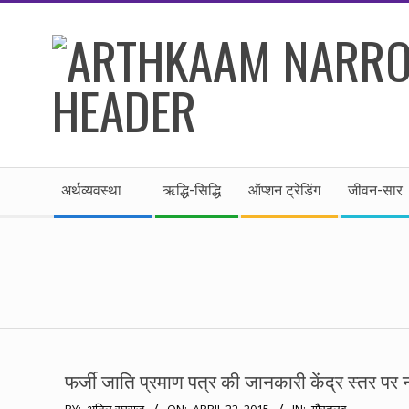
Skip
to
content
।।
Secondary
अर्थकाम।।
अर्थव्यवस्था
ऋद्धि-सिद्धि
ऑप्शन ट्रेडिंग
जीवन-सार
Navigation
Menu
BE
FINANCIALLY
CLEVER!
फर्जी जाति प्रमाण पत्र की जानकारी केंद्र स्तर पर न
2015-