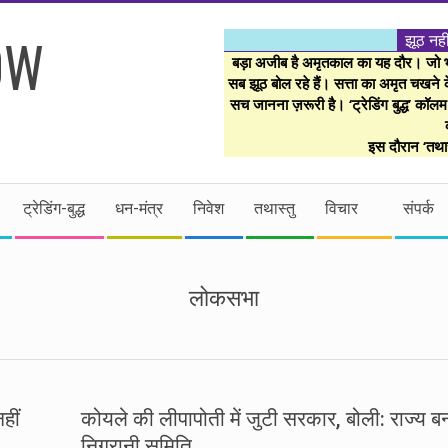
झूठ नही
बड़ा अजीब है अमृतकाल का यह दौर। जो भी 
सब झूठ बोल रहे हैं। सत्ता का अमृत चखने के
सच जानना ज़रूरी है। ‘ट्रेडिंग बुद्ध’ कॉल
इस दौरान ‘तथास
ट्रेडिंग-बुद्ध
धन-मंत्र
निवेश
तथास्तु
विचार
संपर्क
लोकसभा
हीं
कोयले की लीपापोती में जुटी सरकार, बोली: राज्य बन
निगरानी समिति