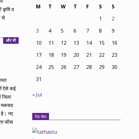
यय
M
T
W
T
F
S
S
ी कृषि व
 से
1
2
3
4
5
6
7
8
9
और भी
10
11
12
13
14
15
16
17
18
19
20
21
22
23
24
25
26
27
28
29
30
31
कायत
ं ऐसे कई
« Jul
ं जिला
का मकसद
ी है। नए
पेड सेवा
रित फीस