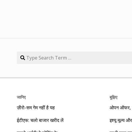
जानिए
बूझिए
ज़ीरो-सम गेम नहीं है यह
ओपन ऑफर, बा
ईटीएफ: चलो बाजार खरीद लें
इश्यू मूल्य और