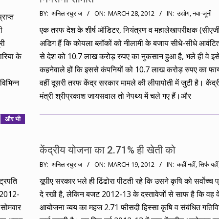
2012-
BY:
अनिल रघुराज
ON:
MARCH 28, 2012
IN:
उद्योग
,
नवा-जूनी
ाप्‍त
03-
ी
एक तरफ देश के शीर्ष ऑडिटर, नियंत्रण व महालेखापरीक्षक (सीएज
28
री
अडिग हैं कि कोयला ब्लॉकों को नीलामी के बजाय सीधे-सीधे आवंटि
टारिया के
से देश को 10.7 लाख करोड़ रुपए का नुकसान हुआ है, भले ही वे इस
कहनेवाले हों कि इससे कंपनियों को 10.7 लाख करोड़ रुपए का फाय
िभिन्‍न
वहीं दूसरी तरफ केंद्र सरकार मामले की लीपापोती में जुटी है। केंद
मंत्री श्रीप्रकाश जायसवाल तो नेपथ्य में चले गए हैं।और
और भी
केंद्रीय योजना का 2.71% ही खेती को
2012-
BY:
अनिल रघुराज
ON:
MARCH 19, 2012
IN:
कहीं नहीं, सिर्फ यहीं
03-
्ट्रपति
यूपीए सरकार भले ही ढिंढोरा पीटती रहे कि उसने कृषि को सर्वोच्च 
19
ट 2012-
दे रखी है, लेकिन बजट 2012-13 के दस्तावेजों से साफ है कि वह के
। सोमवार
आयोजना व्यय का महज 2.71 फीसदी हिस्सा कृषि व संबंधित गतिविध