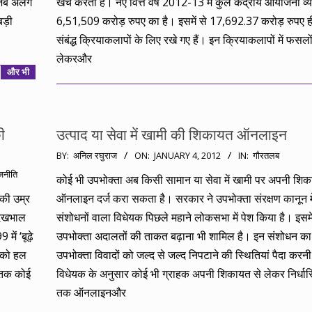
ै जब अलग
खर्च करती है। नए वित्त वर्ष 2012-13 में कुल केंद्रीय आयोजना व्
ड़ी
6,51,509 करोड़ रुपए का है। इसमें से 17,692.37 करोड़ रुपए ह
संबंद्ध क्रियाकलापों के लिए रखे गए हैं। इन क्रियाकलापों में फसलों
लेकरऔर
और भी
ी
उत्पाद या सेवा में खामी की शिकायत ऑनलाइन
2012-
BY:
अनिल रघुराज
ON:
JANUARY 4, 2012
IN:
गौरतलब
01-
जनीति
कोई भी उपभोक्ता अब किसी सामान या सेवा में खामी पर अपनी शि
04
 की उम्र
ऑनलाइन दर्ज करा सकता है। सरकार ने उपभोक्ता संरक्षण कानून मे
 देखभाल
संशोधनों वाला विधेयक पिछले महाने लोकसभा में पेश किया है। इसमे
ें ‘बूढ़े
उपभोक्ता अदालतों की ताकत बढ़ाना भी शामिल है। इन संशोधन 
ं को हल
उपभोक्ता विवादों को जल्द से जल्द निपटाने की स्थितियां पैदा करन
 तक कोई
विधेयक के अनुसार कोई भी ग्राहक अपनी शिकायत से लेकर निर्धा
तक ऑनलाइनऔर