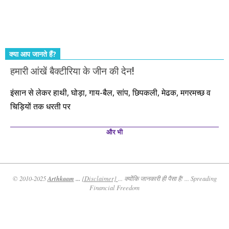
तो आपको ही करना पड़ेगा। इसलिए…. सोचिए। समझिए। फैसला
कीजिए। तथास्तु!!!
क्या आप जानते हैं?
हमारी आंखें बैक्टीरिया के जीन की देन!
इंसान से लेकर हाथी, घोड़ा, गाय-बैल, सांप, छिपकली, मेढक, मगरमच्छ व
चिड़ियों तक धरती पर
और भी
Arthkaam
...
© 2010-2025
{Disclaimer}
... क्योंकि जानकारी ही पैसा है! ... Spreading
Financial Freedom