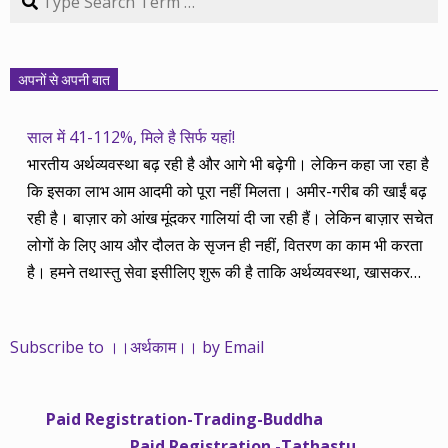
अपनों से अपनी बात
साल में 41-112%, मिले है सिर्फ यहां!
भारतीय अर्थव्यवस्था बढ़ रही है और आगे भी बढ़ेगी। लेकिन कहा जा रहा है
कि इसका लाभ आम आदमी को पूरा नहीं मिलता। अमीर-गरीब की खाईं बढ़
रही है। बाज़ार को आंख मूंदकर गालियां दी जा रही हैं। लेकिन बाज़ार सचेत
लोगों के लिए आय और दौलत के सृजन ही नहीं, वितरण का काम भी करता
है। हमने तथास्तु सेवा इसीलिए शुरू की है ताकि अर्थव्यवस्था, खासकर
कंपनियों के बढ़ने का लाभ निपट गरीबी से ऊपर रहनेवाले लोगों तक पहुंचाया
जा सके। वे जिन्हें बैंक बहुत हुआ तो 9 प्रतिशत देता है, जबकि वास्तविक
Subscribe to ।।अर्थकाम।। by Email
महंगाई की दर 10 प्रतिशत से ऊपर रहती है। वे भागकर जाते हैं सोने और
रीयल एस्टेट में चले जाते हैं तो उनकी बचत लॉक हो जाती है। देश के काम
नहीं आती। खुद उनके कितने काम आएगी, यह भी पक्का नहीं। जो पिछले
Paid Registration-Trading-Buddha
साढ़े चार सालों से अर्थकाम से जुड़े हैं, वे हमारी ईमानदारी और सत्यनिष्ठा से
Paid Registration -Tathastu