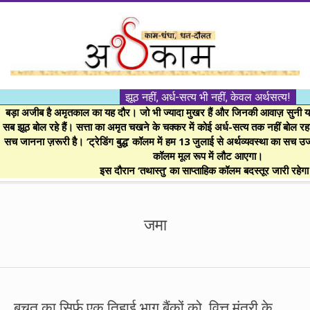
Skip
to
content
।।
झूठ नहीं, अर्ध-सत्य भी नहीं, केवल अर्थसत्य!
अर्थकाम।।
बड़ा अजीब है अमृतकाल का यह दौर। जो भी ज्यादा मुखर हैं और जिनकी आवाज़ सुनी या 
सब झूठ बोल रहे हैं। सत्ता का अमृत चखने के चक्कर में कोई अर्ध-सत्य तक नहीं बोल रहा। 
सच जानना ज़रूरी है। ‘ट्रेडिंग बुद्ध’ कॉलम में हम 13 जुलाई से अर्थव्यवस्था का सच उ
BE
कॉलम मूल रूप में लौट आएगा।
इस दौरान ‘तथास्तु’ का साप्ताहिक कॉलम बदस्तूर जारी रहेग
FINANCIALLY
Secondary
Navigation
जमा
CLEVER!
Menu
बचत का सिर्फ एक तिहाई भाग बैंकों को, वित्त मंत्री के