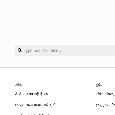
जानिए
बूझिए
ज़ीरो-सम गेम नहीं है यह
ओपन ऑफर, बा
ईटीएफ: चलो बाजार खरीद लें
इश्यू मूल्य और