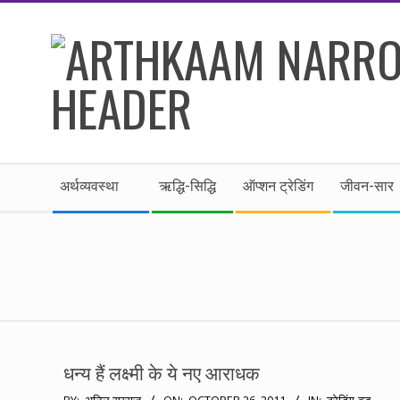
Skip
to
content
।।
Secondary
अर्थकाम।।
अर्थव्यवस्था
ऋद्धि-सिद्धि
ऑप्शन ट्रेडिंग
जीवन-सार
Navigation
Menu
BE
FINANCIALLY
CLEVER!
धन्य हैं लक्ष्मी के ये नए आराधक
2011-