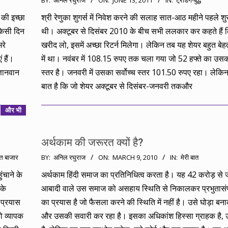
BY:
अनिल रघुराज
ON:
JUNE 13, 2011
IN:
ट्रेडिंग-बुद्ध
06-
 की इच्छा
श्री रेणुका शुगर्स में निवेश करने की सलाह सात-आठ महीने पहले शु
13
किसी दिन
थी। अक्टूबर से दिसंबर 2010 के बीच सभी ललकार कर कहते हैं क
रे
खरीद लो, इसमें अच्छा रिटर्न मिलेगा। लेकिन तब यह शेयर बहुत बेह
ं हैं।
में था। नवंबर में 108.15 रुपए तक चला गया जो 52 हफ्ते का उस
्ञानवान
स्तर है। जनवरी में उसका सर्वोच्च स्तर 101.50 रुपए रहा। लेक
बात है कि जो शेयर अक्टूबर से दिसंबर-जनवरी तकऔर
और भी
अर्थकाम की जरूरत क्यों है?
2010-
त्त बाजार
BY:
अनिल रघुराज
ON:
MARCH 9, 2010
IN:
मेरी बात
03-
ंचाने के
अर्थकाम हिंदी समाज का प्रतिनिधित्व करता है। यह 42 करोड़ से ज
09
के
आबादी वाले उस समाज को असहाय स्थिति से निकालकर प्रभुतासंप
 प्रयास
का प्रयास है जो फैसला करने की स्थिति में नहीं है। उसे घोड़ा ब
 व्यापक
और उसकी सवारी कर रहा है। इसका अधिकांश हिस्सा ग्राहक है, 